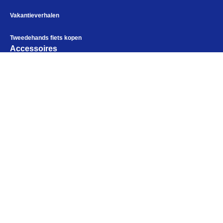
Vakantieverhalen
Tweedehands fiets kopen
Accessoires
Fietstassen
Fietskleding
Bikepacking
Alles voor de fietsvakantie
Paklijst
Elektronica
Bikepacking
Fiets in vliegtuig vervoeren
Kampeerartikelen
Navigatie en USB opladers
Openingstijden
Cursussen en lezingen
Maandag
Gesloten
Webshop
Dinsdag
10:00 - 18:00
Woensdag
10:00 - 18:00
Donderdag
10:00 - 18:00
Vrijdag
10:00 - 18:00
Zaterdag
09:00 - 17:00
Zondag
Gesloten
Help mij bij
het