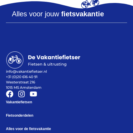
Alles voor jouw
fietsvakantie
Help mij bij
het
kiezen
van een fiets
Maak een afspraak
info@vakantiefietser.nl
+31 (0)20 616 40 91
Westerstraat 216
Over ons
1015 MS Amsterdam
Contact
De winkel
Vakantiefietsen
Blog
Fietsonderdelen
Alles voor de fietsvakantie