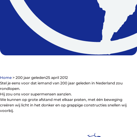
Contact
De winkel
Blog
Home
>
200 jaar geleden
25 april 2012
Stel je eens voor dat iemand van 200 jaar geleden in Nederland zou
rondlopen.
Hij zou ons voor supermensen aanzien.
We kunnen op grote afstand met elkaar praten, met één beweging
Fietsonderdelen
creëren wij licht in het donker en op grappige constructies snellen wij
Fietsbanden
voorbij.
Sturen
Zadels
Kleding
Meer fietsonderdelen en accessoires
Onderhoud en Reparatie