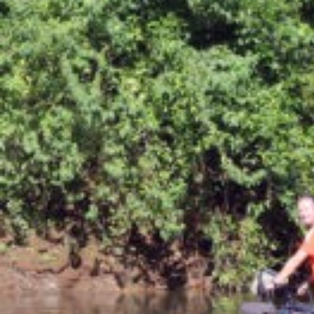
Vakantiefietsen
Intakelijst voor een vakantiefiets
Keuzehulp: Hoe kies je een vakantiefiets
Keuzehulp: Elektrische fiets
Merken
Fietsverzekering Afsluiten
Help mij bij
het
kiezen
van een fiets
Maak een afspraak
Over ons