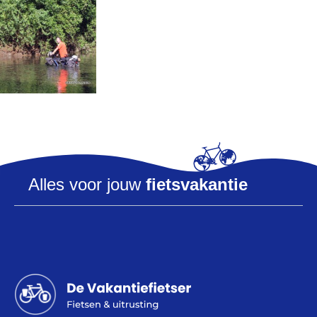
Help mij bij
het
kiezen
van een fiets
Maak een afspraak
Alles voor jouw
fietsvakantie
Over ons
Contact
De winkel
Blog