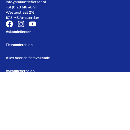
info@vakantiefietser.nl
+31 (0)20 616 40 91
Westerstraat 216
1015 MS Amsterdam
Vakantiefietsen
Fietsonderdelen
Alles voor de fietsvakantie
Alles voor de fietsvakantie
Paklijst
Bikepacking
Vakantieverhalen
Fiets in vliegtuig vervoeren
Navigatie en USB opladers
Cursussen en lezingen
Tweedehands fiets kopen
Webshop
Accessoires
Fietstassen
Fietskleding
Bikepacking
Elektronica