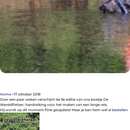
Contact
De winkel
Blog
Home
>
17 oktober 2018
Fietsonderdelen
Over een paar weken verschijnt de 9e editie van ons boekje De
Fietsbanden
Wereldfietser, handreiking voor het maken van een lange reis.
Sturen
Hij wordt op dit moment flink geüpdate! Maar je kan hem wel al
bestellen
.
Zadels
Kleding
Meer fietsonderdelen en accessoires
Onderhoud en Reparatie