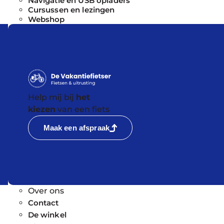
Navigatie en USB opladers
Cursussen en lezingen
Webshop
Help mij bij
het
kiezen
van een fiets
Maak een afspraak
Over ons
Contact
De winkel