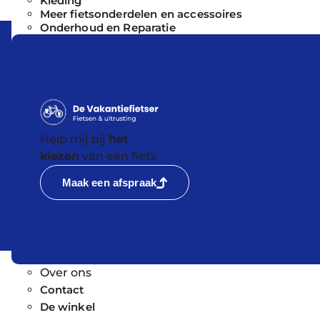
Kleding
Meer fietsonderdelen en accessoires
Onderhoud en Reparatie
Help mij bij
het
kiezen
van een fiets
Maak een afspraak
Over ons
Contact
De winkel