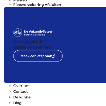
Merken
Fietsverzekering Afsluiten
Help mij bij
het
kiezen
van een fiets
Maak een afspraak
Over ons
Contact
De winkel
Blog