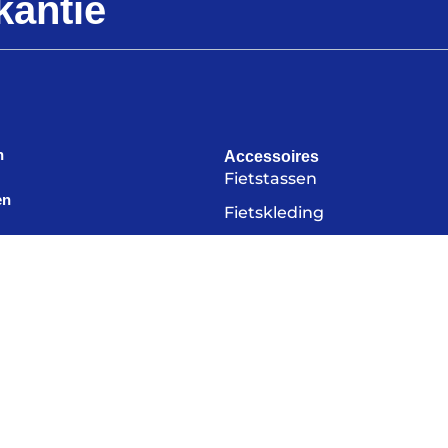
kantie
n
Accessoires
Fietstassen
en
Fietskleding
fietsvakantie
Bikepacking
Elektronica
len
Kampeerartikelen
iets kopen