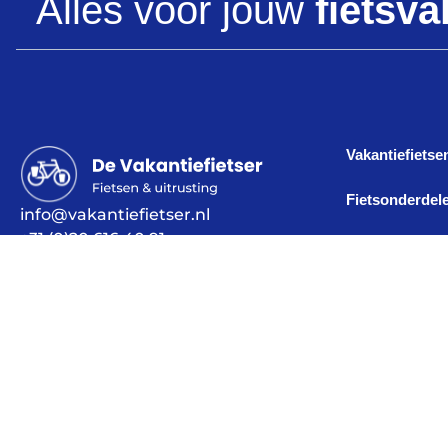
Alles voor jouw
fietsva
Vakantiefietse
Fietsonderdel
info@vakantiefietser.nl
+31 (0)20 616 40 91
Alles voor de 
Westerstraat 216
1015 MS Amsterdam
Vakantieverha
Tweedehands f