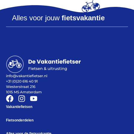
Alles voor jouw
fietsvakantie
Help mij bij
het
kiezen
van een fiets
Maak een afspraak
info@vakantiefietser.nl
+31 (0)20 616 40 91
Westerstraat 216
Over ons
1015 MS Amsterdam
Contact
De winkel
Blog
Vakantiefietsen
Fietsonderdelen
Alles voor de fietsvakantie