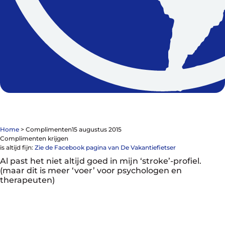
Contact
De winkel
Blog
Home
>
Complimenten
15 augustus 2015
Complimenten krijgen
is altijd fijn:
Zie de Facebook pagina van De Vakantiefietser
Al past het niet altijd goed in mijn ‘stroke’-profiel.
Fietsonderdelen
(maar dit is meer ‘voer’ voor psychologen en
Fietsbanden
therapeuten)
Sturen
Zadels
Kleding
Meer fietsonderdelen en accessoires
Onderhoud en Reparatie