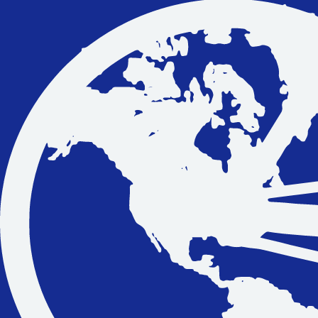
Vakantiefietsen
Intakelijst voor een vakantiefiets
Keuzehulp: Hoe kies je een vakantiefiets
Keuzehulp: Elektrische fiets
Merken
Fietsverzekering Afsluiten
Help mij bij
het
kiezen
van een fiets
Maak een afspraak
Over ons