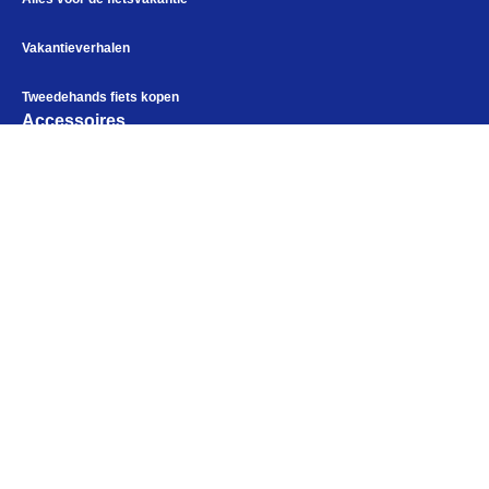
Vakantieverhalen
Tweedehands fiets kopen
Accessoires
Fietstassen
Fietskleding
Alles voor de fietsvakantie
Bikepacking
Paklijst
Bikepacking
Elektronica
Fiets in vliegtuig vervoeren
Navigatie en USB opladers
Kampeerartikelen
Cursussen en lezingen
Openingstijden
Webshop
Maandag
Gesloten
Dinsdag
10:00 - 18:00
Woensdag
10:00 - 18:00
Donderdag
10:00 - 18:00
Vrijdag
10:00 - 18:00
Zaterdag
09:00 - 17:00
Zondag
Gesloten
Help mij bij
het