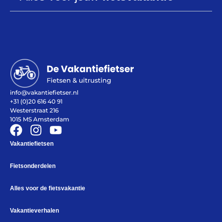
Help mij bij
het
kiezen
van een fiets
Maak een afspraak
info@vakantiefietser.nl
+31 (0)20 616 40 91
Westerstraat 216
1015 MS Amsterdam
Vakantiefietsen
Over ons
Contact
De winkel
Fietsonderdelen
Blog
Alles voor de fietsvakantie
Vakantieverhalen