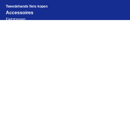
Tweedehands fiets kopen
Accessoires
Fietstassen
Fietskleding
Bikepacking
Elektronica
Alles voor de fietsvakantie
Kampeerartikelen
Paklijst
Openingstijden
Bikepacking
Fiets in vliegtuig vervoeren
Maandag
Gesloten
Navigatie en USB opladers
Dinsdag
10:00 - 18:00
Cursussen en lezingen
Woensdag
10:00 - 18:00
Webshop
Donderdag
10:00 - 18:00
Vrijdag
10:00 - 18:00
Zaterdag
09:00 - 17:00
Zondag
Gesloten
Help mij bij
het