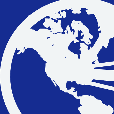
Vakantiefietsen
Intakelijst voor een vakantiefiets
Keuzehulp: Hoe kies je een vakantiefiets
Keuzehulp: Elektrische fiets
Merken
Fietsverzekering Afsluiten
Help mij bij
het
kiezen
van een fiets
Maak een afspraak
Over ons