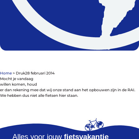
Contact
De winkel
Blog
Home
>
Druk
28 februari 2014
Mocht je vandaag
willen komen, houd
er dan rekening mee dat wij onze stand aan het opbouwen zijn in de RAI.
We hebben dus niet alle fietsen hier staan.
Fietsonderdelen
Fietsbanden
Sturen
Zadels
Kleding
Meer fietsonderdelen en accessoires
Alles voor jouw
fietsvakantie
Onderhoud en Reparatie