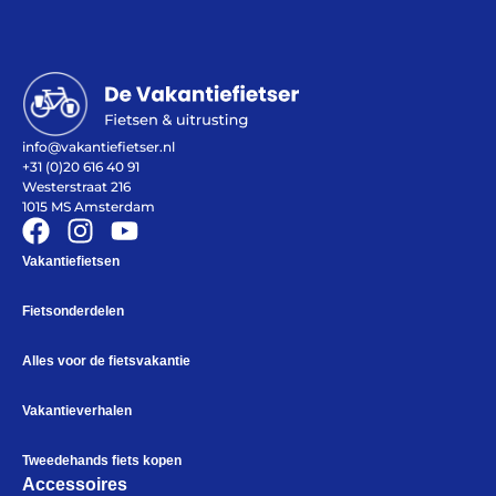
info@vakantiefietser.nl
Help mij bij
het
+31 (0)20 616 40 91
kiezen
van een fiets
Westerstraat 216
Maak een afspraak
1015 MS Amsterdam
Vakantiefietsen
Fietsonderdelen
Over ons
Contact
Alles voor de fietsvakantie
De winkel
Blog
Vakantieverhalen
Tweedehands fiets kopen
Accessoires