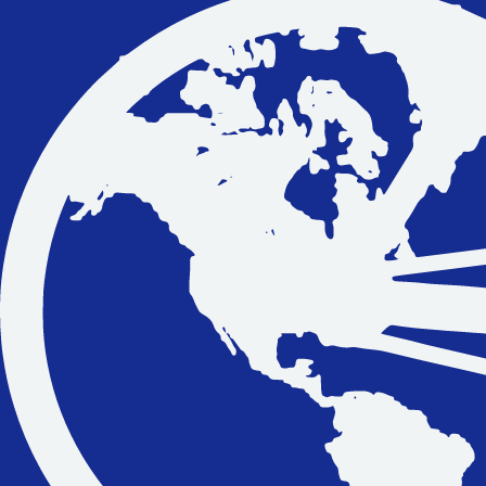
Vakantiefietsen
Intakelijst voor een vakantiefiets
Keuzehulp: Hoe kies je een vakantiefiets
Keuzehulp: Elektrische fiets
Merken
Fietsverzekering Afsluiten
Help mij bij
het
kiezen
van een fiets
Maak een afspraak
Over ons
Contact