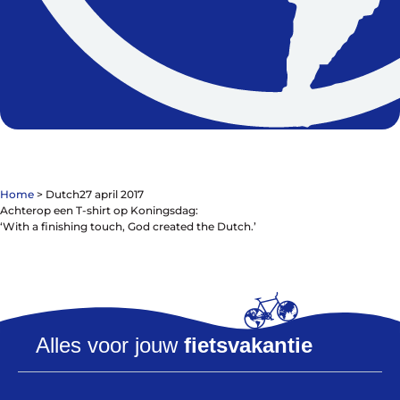
De winkel
Blog
Home
>
Dutch
27 april 2017
Achterop een T-shirt op Koningsdag:
‘With a finishing touch, God created the Dutch.’
Fietsonderdelen
Fietsbanden
Sturen
Alles voor jouw
fietsvakantie
Zadels
Kleding
Meer fietsonderdelen en accessoires
Onderhoud en Reparatie