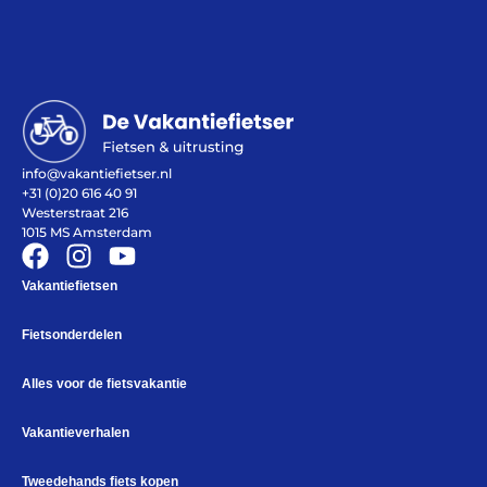
Help mij bij
het
kiezen
van een fiets
info@vakantiefietser.nl
+31 (0)20 616 40 91
Maak een afspraak
Westerstraat 216
1015 MS Amsterdam
Vakantiefietsen
Over ons
Contact
Fietsonderdelen
De winkel
Blog
Alles voor de fietsvakantie
Vakantieverhalen
Tweedehands fiets kopen