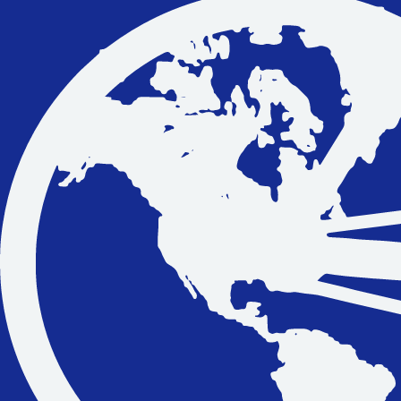
Vakantiefietsen
Intakelijst voor een vakantiefiets
Keuzehulp: Hoe kies je een vakantiefiets
Keuzehulp: Elektrische fiets
Merken
Fietsverzekering Afsluiten
Help mij bij
het
kiezen
van een fiets
Maak een afspraak
Over ons
Contact