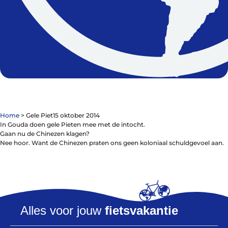
De winkel
Blog
Home
>
Gele Piet
15 oktober 2014
In Gouda doen gele Pieten mee met de intocht.
Gaan nu de Chinezen klagen?
Nee hoor. Want de Chinezen praten ons geen koloniaal schuldgevoel aan.
Fietsonderdelen
Fietsbanden
Sturen
Zadels
Kleding
Alles voor jouw
fietsvakantie
Meer fietsonderdelen en accessoires
Onderhoud en Reparatie