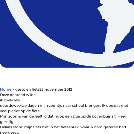
Contact
De winkel
Blog
Home
>
gestolen fiets
23 november 2012
Deze ochtend wilde
Fietsonderdelen
ik zoals alle
Fietsbanden
doordeweekse dagen mijn zoontje naar school brengen. Ik doe dat met
Sturen
veel plezier op de fiets.
Zadels
Mijn zoon is van de leeftijd dat hij op een zitje op de bovenbuis zit. Heel
Kleding
gezellig.
Meer fietsonderdelen en accessoires
Helaas stond mijn fiets niet in het fietsenrek, waar ik hem gisteren had
Onderhoud en Reparatie
neergezet.