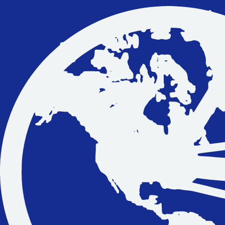
Vakantiefietsen
Intakelijst voor een vakantiefiets
Keuzehulp: Hoe kies je een vakantiefiets
Keuzehulp: Elektrische fiets
Merken
Fietsverzekering Afsluiten
Help mij bij
het
kiezen
van een fiets
Maak een afspraak
Over ons