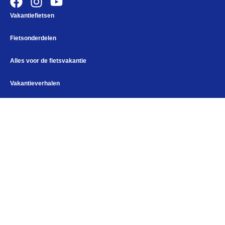
Vakantiefietsen
Fietsonderdelen
Alles voor de fietsvakantie
Vakantieverhalen
Alles voor de fietsvakantie
Paklijst
Tweedehands fiets kopen
Bikepacking
Accessoires
Fiets in vliegtuig vervoeren
Fietstassen
Navigatie en USB opladers
Cursussen en lezingen
Fietskleding
Webshop
Bikepacking
Elektronica
Kampeerartikelen
Openingstijden
Maandag
Gesloten
Help mij bij
het