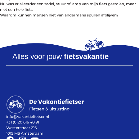
Nu was er al eerder een zadel, stuur of lamp van mijn fiets gestolen, maar
niet een hele fiets.
Waarom kunnen mensen niet van andermans spullen afblijven?
Help mij bij
het
kiezen
van een fiets
Alles voor jouw
fietsvakantie
Maak een afspraak
Over ons
Contact
De winkel
Blog
info@vakantiefietser.nl
+31 (0)20 616 40 91
Westerstraat 216
1015 MS Amsterdam