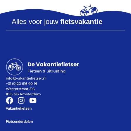
Alles voor jouw
fietsvakantie
Help mij bij
het
kiezen
van een fiets
Maak een afspraak
info@vakantiefietser.nl
+31 (0)20 616 40 91
Over ons
Westerstraat 216
Contact
1015 MS Amsterdam
De winkel
Blog
Vakantiefietsen
Fietsonderdelen