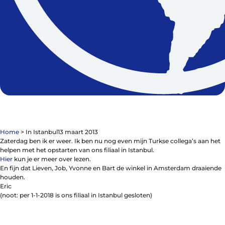
Contact
De winkel
Blog
Home
>
In Istanbul
13 maart 2013
Zaterdag ben ik er weer. Ik ben nu nog even mijn Turkse collega’s aan het
helpen met het opstarten van ons filiaal in Istanbul.
Hier
kun je er meer over lezen.
Fietsonderdelen
En fijn dat Lieven, Job, Yvonne en Bart de winkel in Amsterdam draaiende
Fietsbanden
houden.
Sturen
Eric
Zadels
(noot: per 1-1-2018 is ons filiaal in Istanbul gesloten)
Kleding
Meer fietsonderdelen en accessoires
Onderhoud en Reparatie