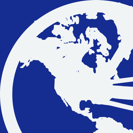
Vakantiefietsen
Intakelijst voor een vakantiefiets
Keuzehulp: Hoe kies je een vakantiefiets
Keuzehulp: Elektrische fiets
Merken
Fietsverzekering Afsluiten
Help mij bij
het
kiezen
van een fiets
Maak een afspraak
Over ons