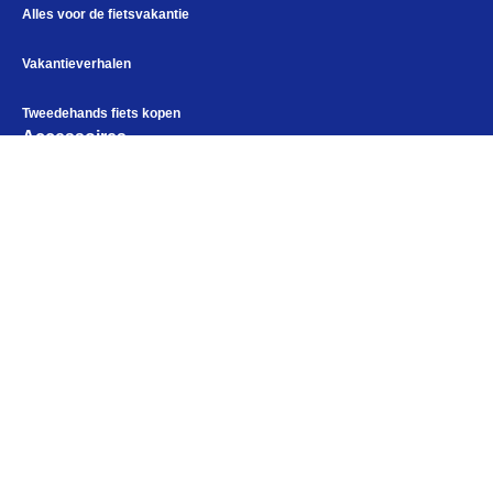
Alles voor de fietsvakantie
Vakantieverhalen
Tweedehands fiets kopen
Accessoires
Fietstassen
Fietskleding
Alles voor de fietsvakantie
Paklijst
Bikepacking
Bikepacking
Fiets in vliegtuig vervoeren
Elektronica
Navigatie en USB opladers
Cursussen en lezingen
Kampeerartikelen
Webshop
Openingstijden
Maandag
Gesloten
Dinsdag
10:00 - 18:00
Woensdag
10:00 - 18:00
Donderdag
10:00 - 18:00
Vrijdag
10:00 - 18:00
Zaterdag
09:00 - 17:00
Zondag
Gesloten
Help mij bij
het