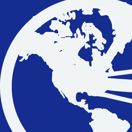
Vakantiefietsen
Intakelijst voor een vakantiefiets
Keuzehulp: Hoe kies je een vakantiefiets
Keuzehulp: Elektrische fiets
Merken
Fietsverzekering Afsluiten
Help mij bij
het
kiezen
van een fiets
Maak een afspraak
Over ons
Contact