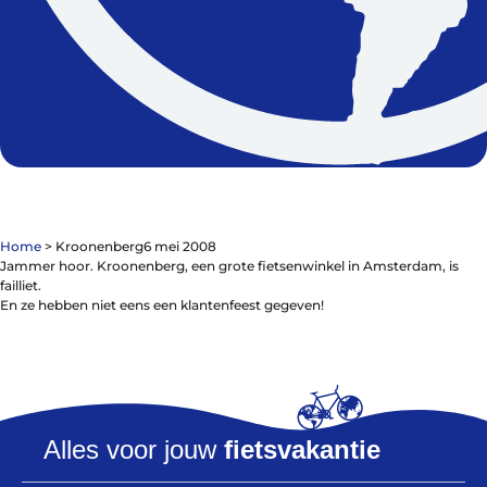
De winkel
Blog
Home
>
Kroonenberg
6 mei 2008
Jammer hoor. Kroonenberg, een grote fietsenwinkel in Amsterdam, is
failliet.
En ze hebben niet eens een klantenfeest gegeven!
Fietsonderdelen
Fietsbanden
Sturen
Zadels
Kleding
Alles voor jouw
fietsvakantie
Meer fietsonderdelen en accessoires
Onderhoud en Reparatie