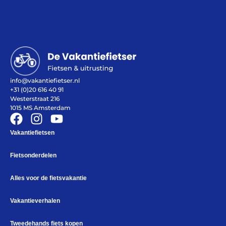
Help mij bij
het
kiezen
van een fiets
info@vakantiefietser.nl
+31 (0)20 616 40 91
Maak een afspraak
Westerstraat 216
1015 MS Amsterdam
Vakantiefietsen
Over ons
Contact
Fietsonderdelen
De winkel
Blog
Alles voor de fietsvakantie
Vakantieverhalen
Tweedehands fiets kopen