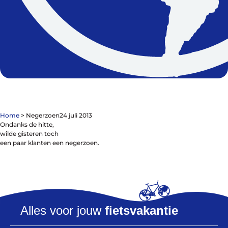
De winkel
Blog
Home
>
Negerzoen
24 juli 2013
Ondanks de hitte,
wilde gisteren toch
een paar klanten een negerzoen.
Fietsonderdelen
Fietsbanden
Sturen
Zadels
Kleding
Alles voor jouw
fietsvakantie
Meer fietsonderdelen en accessoires
Onderhoud en Reparatie