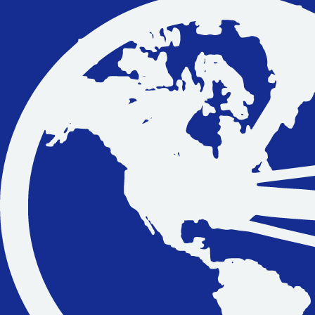
Vakantiefietsen
Intakelijst voor een vakantiefiets
Keuzehulp: Hoe kies je een vakantiefiets
Keuzehulp: Elektrische fiets
Merken
Fietsverzekering Afsluiten
Help mij bij
het
kiezen
van een fiets
Maak een afspraak
Over ons
Contact