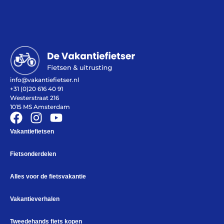
Help mij bij
het
kiezen
van een fiets
info@vakantiefietser.nl
+31 (0)20 616 40 91
Maak een afspraak
Westerstraat 216
1015 MS Amsterdam
Vakantiefietsen
Over ons
Contact
Fietsonderdelen
De winkel
Blog
Alles voor de fietsvakantie
Vakantieverhalen
Tweedehands fiets kopen