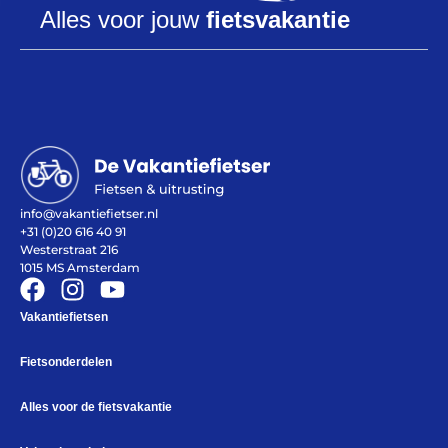
Alles voor jouw
fietsvakantie
Help mij bij
het
kiezen
van een fiets
Maak een afspraak
info@vakantiefietser.nl
+31 (0)20 616 40 91
Westerstraat 216
1015 MS Amsterdam
Over ons
Contact
Vakantiefietsen
De winkel
Blog
Fietsonderdelen
Alles voor de fietsvakantie