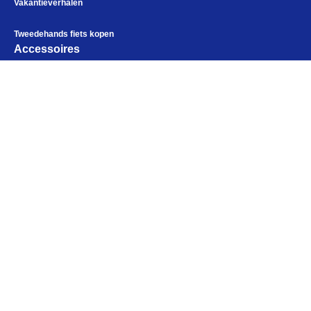
Vakantieverhalen
Tweedehands fiets kopen
Accessoires
Fietstassen
Fietskleding
Bikepacking
Alles voor de fietsvakantie
Elektronica
Paklijst
Bikepacking
Kampeerartikelen
Fiets in vliegtuig vervoeren
Openingstijden
Navigatie en USB opladers
Maandag
Gesloten
Cursussen en lezingen
Dinsdag
10:00 - 18:00
Webshop
Woensdag
10:00 - 18:00
Donderdag
10:00 - 18:00
Vrijdag
10:00 - 18:00
Zaterdag
09:00 - 17:00
Zondag
Gesloten
Help mij bij
het