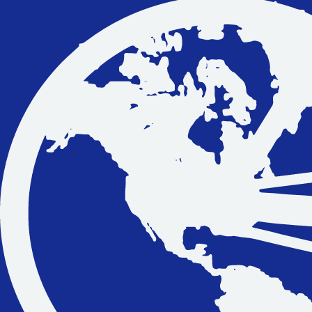
Vakantiefietsen
Intakelijst voor een vakantiefiets
Keuzehulp: Hoe kies je een vakantiefiets
Keuzehulp: Elektrische fiets
Merken
Fietsverzekering Afsluiten
Help mij bij
het
kiezen
van een fiets
Maak een afspraak
Over ons