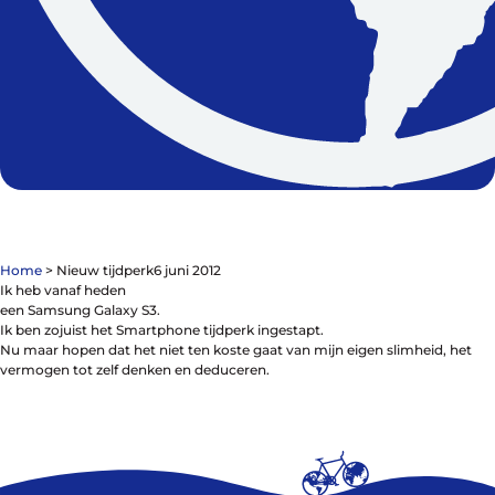
Contact
De winkel
Blog
Home
>
Nieuw tijdperk
6 juni 2012
Ik heb vanaf heden
een Samsung Galaxy S3.
Ik ben zojuist het Smartphone tijdperk ingestapt.
Nu maar hopen dat het niet ten koste gaat van mijn eigen slimheid, het
Fietsonderdelen
vermogen tot zelf denken en deduceren.
Fietsbanden
Sturen
Zadels
Kleding
Meer fietsonderdelen en accessoires
Onderhoud en Reparatie