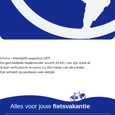
De winkel
Blog
Home
>
Reistijd
10 augustus 2017
De gemiddelde Nederlander woont 22 km. van zijn werk af.
Ik ben verhuisd en ik woon nu 150 meter van de winkel.
Dat scheelt op jaarbasis veel reistijd.
Fietsonderdelen
Fietsbanden
Sturen
Zadels
Kleding
Alles voor jouw
fietsvakantie
Meer fietsonderdelen en accessoires
Onderhoud en Reparatie