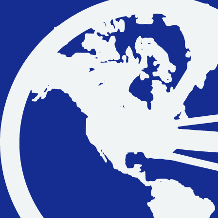
Vakantiefietsen
Intakelijst voor een vakantiefiets
Keuzehulp: Hoe kies je een vakantiefiets
Keuzehulp: Elektrische fiets
Merken
Fietsverzekering Afsluiten
Help mij bij
het
kiezen
van een fiets
Maak een afspraak
Over ons
Contact