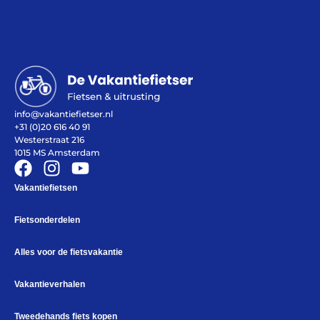
Help mij bij
het
kiezen
van een fiets
info@vakantiefietser.nl
+31 (0)20 616 40 91
Maak een afspraak
Westerstraat 216
1015 MS Amsterdam
Vakantiefietsen
Over ons
Contact
Fietsonderdelen
De winkel
Blog
Alles voor de fietsvakantie
Vakantieverhalen
Tweedehands fiets kopen