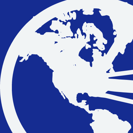
Vakantiefietsen
Intakelijst voor een vakantiefiets
Keuzehulp: Hoe kies je een vakantiefiets
Keuzehulp: Elektrische fiets
Merken
Fietsverzekering Afsluiten
Help mij bij
het
kiezen
van een fiets
Maak een afspraak
Over ons
Contact