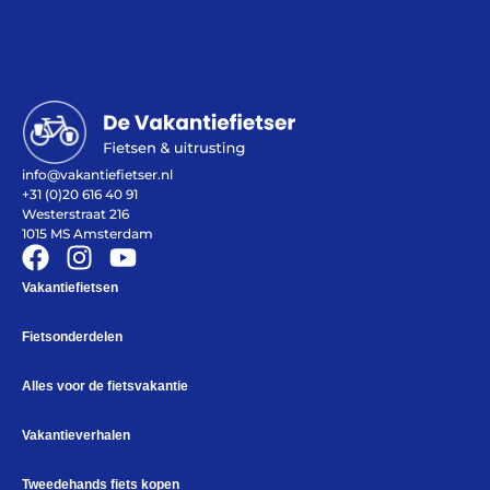
Help mij bij
het
kiezen
van een fiets
info@vakantiefietser.nl
+31 (0)20 616 40 91
Maak een afspraak
Westerstraat 216
1015 MS Amsterdam
Vakantiefietsen
Over ons
Contact
Fietsonderdelen
De winkel
Blog
Alles voor de fietsvakantie
Vakantieverhalen
Tweedehands fiets kopen