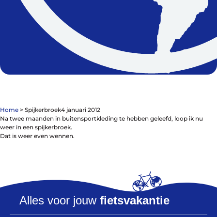
De winkel
Blog
Home
>
Spijkerbroek
4 januari 2012
Na twee maanden in buitensportkleding te hebben geleefd, loop ik nu
weer in een spijkerbroek.
Dat is weer even wennen.
Fietsonderdelen
Fietsbanden
Sturen
Zadels
Kleding
Alles voor jouw
fietsvakantie
Meer fietsonderdelen en accessoires
Onderhoud en Reparatie