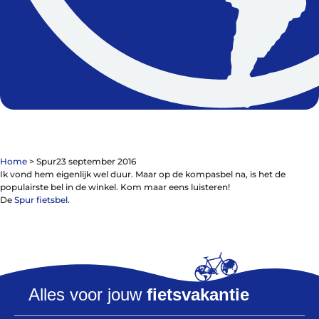
De winkel
Blog
Home
>
Spur
23 september 2016
Ik vond hem eigenlijk wel duur. Maar op de kompasbel na, is het de
populairste bel in de winkel. Kom maar eens luisteren!
De
Spur fietsbel
.
Fietsonderdelen
Fietsbanden
Sturen
Zadels
Kleding
Alles voor jouw
fietsvakantie
Meer fietsonderdelen en accessoires
Onderhoud en Reparatie