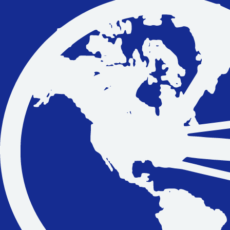
Vakantiefietsen
Intakelijst voor een vakantiefiets
Keuzehulp: Hoe kies je een vakantiefiets
Keuzehulp: Elektrische fiets
Merken
Fietsverzekering Afsluiten
Help mij bij
het
kiezen
van een fiets
Maak een afspraak
Over ons
Contact