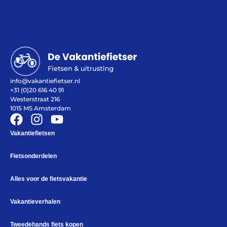
Help mij bij
het
kiezen
van een fiets
info@vakantiefietser.nl
+31 (0)20 616 40 91
Maak een afspraak
Westerstraat 216
1015 MS Amsterdam
Vakantiefietsen
Over ons
Contact
Fietsonderdelen
De winkel
Blog
Alles voor de fietsvakantie
Vakantieverhalen
Tweedehands fiets kopen