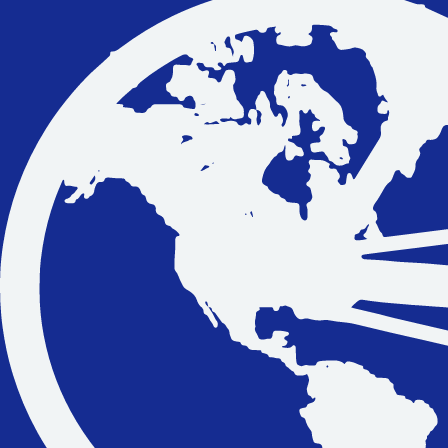
Vakantiefietsen
Intakelijst voor een vakantiefiets
Keuzehulp: Hoe kies je een vakantiefiets
Keuzehulp: Elektrische fiets
Merken
Fietsverzekering Afsluiten
Help mij bij
het
kiezen
van een fiets
Maak een afspraak
Over ons
Contact