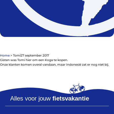
De winkel
Blog
Home
>
Tomi
27 september 2017
Gisten was Tomi hier om een Koga te kopen.
Onze klanten komen overal vandaan, maar Indonesië zat er nog niet bij.
Fietsonderdelen
Fietsbanden
Sturen
Alles voor jouw
fietsvakantie
Zadels
Kleding
Meer fietsonderdelen en accessoires
Onderhoud en Reparatie