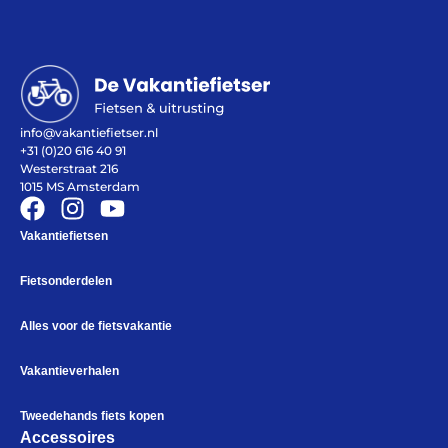
info@vakantiefietser.nl
Help mij bij
het
+31 (0)20 616 40 91
kiezen
van een fiets
Westerstraat 216
Maak een afspraak
1015 MS Amsterdam
Vakantiefietsen
Fietsonderdelen
Over ons
Contact
Alles voor de fietsvakantie
De winkel
Blog
Vakantieverhalen
Tweedehands fiets kopen
Accessoires