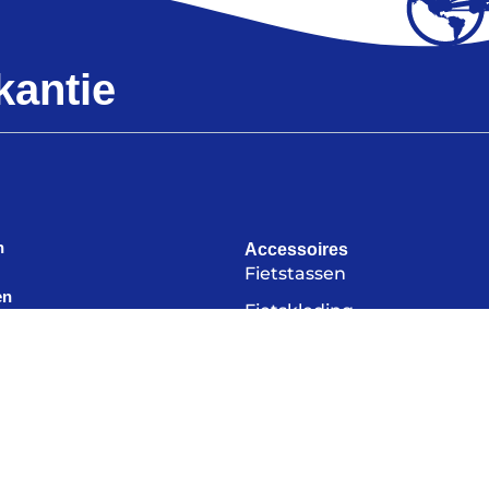
kantie
n
Accessoires
Fietstassen
en
Fietskleding
fietsvakantie
Bikepacking
Elektronica
len
Kampeerartikelen
iets kopen