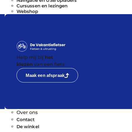
Navigatie en USB opladers
Cursussen en lezingen
Webshop
Help mij bij
het
kiezen
van een fiets
Maak een afspraak
Over ons
Contact
De winkel