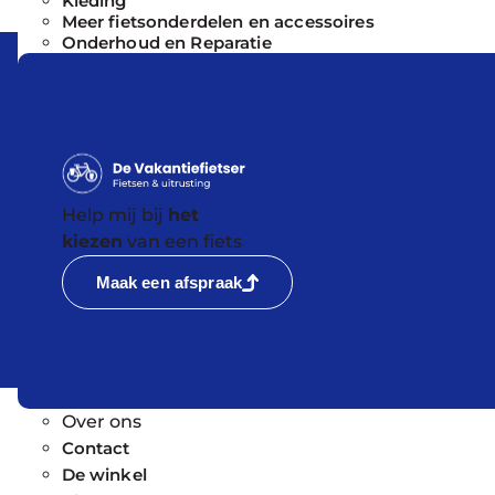
Kleding
Meer fietsonderdelen en accessoires
Onderhoud en Reparatie
Help mij bij
het
kiezen
van een fiets
Maak een afspraak
Over ons
Contact
De winkel