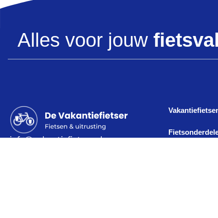
Alles voor jouw
fietsva
Vakantiefietse
Fietsonderdel
info@vakantiefietser.nl
+31 (0)20 616 40 91
Alles voor de 
Westerstraat 216
1015 MS Amsterdam
Vakantieverha
Tweedehands f