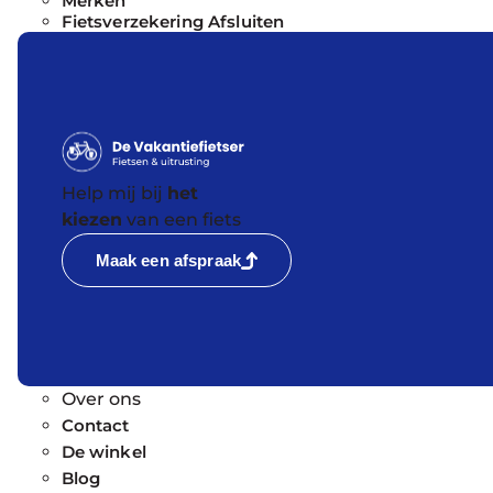
Merken
Fietsverzekering Afsluiten
Help mij bij
het
kiezen
van een fiets
Maak een afspraak
Over ons
Contact
De winkel
Blog