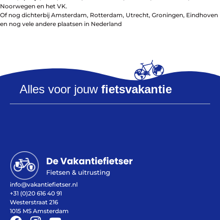
Noorwegen en het VK.
Of nog dichterbij Amsterdam, Rotterdam, Utrecht, Groningen, Eindhoven
en nog vele andere plaatsen in Nederland
Help mij bij
het
kiezen
van een fiets
Alles voor jouw
fietsvakantie
Maak een afspraak
Over ons
Contact
De winkel
Blog
info@vakantiefietser.nl
+31 (0)20 616 40 91
Westerstraat 216
1015 MS Amsterdam