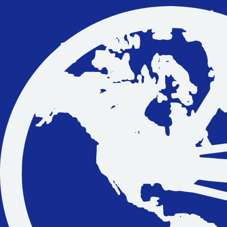
Vakantiefietsen
Intakelijst voor een vakantiefiets
Keuzehulp: Hoe kies je een vakantiefiets
Keuzehulp: Elektrische fiets
Merken
Fietsverzekering Afsluiten
Help mij bij
het
kiezen
van een fiets
Maak een afspraak
Over ons