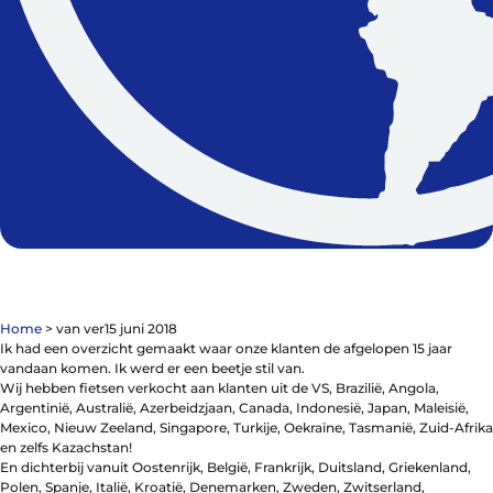
Contact
De winkel
Blog
Home
>
van ver
15 juni 2018
Ik had een overzicht gemaakt waar onze klanten de afgelopen 15 jaar
Fietsonderdelen
vandaan komen. Ik werd er een beetje stil van.
Fietsbanden
W
ij hebben fietsen verkocht aan klanten uit de VS, Brazilië, Angola,
Sturen
Argentinië, Australië, Azerbeidzjaan, Canada, Indonesië, Japan, Maleisië,
Zadels
Mexico, Nieuw Zeeland, Singapore, Turkije, Oekraïne, Tasmanië, Zuid-Afrika
Kleding
en zelfs Kazachstan!
Meer fietsonderdelen en accessoires
En dichterbij vanuit Oostenrijk, België, Frankrijk, Duitsland, Griekenland,
Onderhoud en Reparatie
Polen, Spanje, Italië, Kroatië, Denemarken, Zweden, Zwitserland,