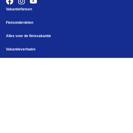
Vakantiefietsen
Fietsonderdelen
Alles voor de fietsvakantie
Vakantieverhalen
Alles voor de fietsvakantie
Paklijst
Tweedehands fiets kopen
Bikepacking
Accessoires
Fiets in vliegtuig vervoeren
Fietstassen
Navigatie en USB opladers
Cursussen en lezingen
Fietskleding
Webshop
Bikepacking
Elektronica
Kampeerartikelen
Openingstijden
Maandag
Gesloten
Help mij bij
het