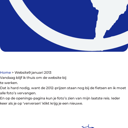
Contact
De winkel
Blog
Home
>
Website
9 januari 2013
Vandaag blijf ik thuis om de website bij
te werken.
Dat is hard nodig, want de 2012-prijzen staan nog bij de fietsen en ik moet
alle foto’s vervangen.
Fietsonderdelen
En op de openings-pagina kun je foto’s zien van mijn laatste reis. Ieder
Fietsbanden
keer als je op ‘verversen’ klikt krijg je een nieuwe.
Sturen
Zadels
Kleding
Meer fietsonderdelen en accessoires
Onderhoud en Reparatie