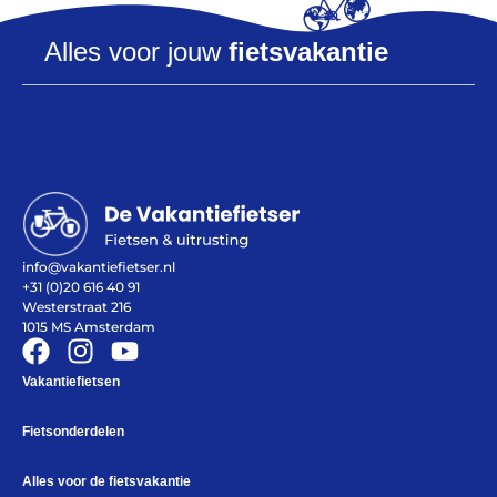
Alles voor jouw
fietsvakantie
Help mij bij
het
kiezen
van een fiets
Maak een afspraak
info@vakantiefietser.nl
+31 (0)20 616 40 91
Westerstraat 216
Over ons
1015 MS Amsterdam
Contact
De winkel
Vakantiefietsen
Blog
Fietsonderdelen
Alles voor de fietsvakantie