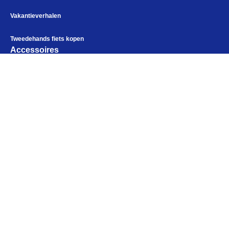
Vakantieverhalen
Tweedehands fiets kopen
Accessoires
Fietstassen
Fietskleding
Bikepacking
Alles voor de fietsvakantie
Paklijst
Elektronica
Bikepacking
Fiets in vliegtuig vervoeren
Kampeerartikelen
Navigatie en USB opladers
Openingstijden
Cursussen en lezingen
Maandag
Gesloten
Webshop
Dinsdag
10:00 - 18:00
Woensdag
10:00 - 18:00
Donderdag
10:00 - 18:00
Vrijdag
10:00 - 18:00
Zaterdag
09:00 - 17:00
Zondag
Gesloten
Help mij bij
het