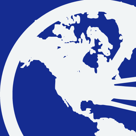
Vakantiefietsen
Intakelijst voor een vakantiefiets
Keuzehulp: Hoe kies je een vakantiefiets
Keuzehulp: Elektrische fiets
Merken
Fietsverzekering Afsluiten
Help mij bij
het
kiezen
van een fiets
Maak een afspraak
Over ons