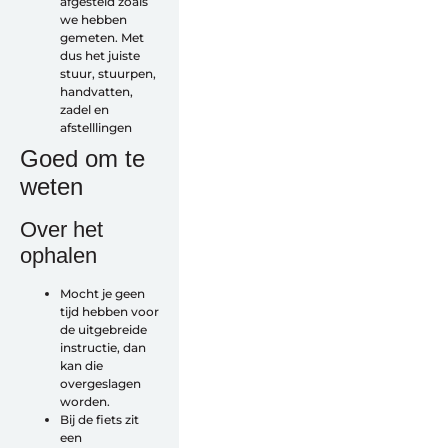
afgesteld zoals
we hebben
gemeten. Met
dus het juiste
stuur, stuurpen,
handvatten,
zadel en
afstelllingen
Goed om te
weten
Over het
ophalen
Alles voor de fietsvakantie
Mocht je geen
Paklijst
tijd hebben voor
Bikepacking
de uitgebreide
Fiets in vliegtuig vervoeren
instructie, dan
Navigatie en USB opladers
kan die
Cursussen en lezingen
overgeslagen
Webshop
worden.
Bij de fiets zit
een