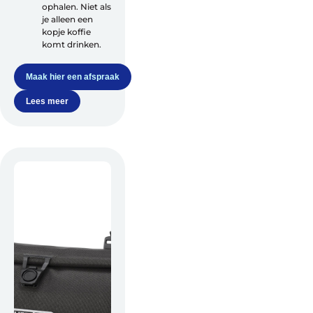
ophalen. Niet als
je alleen een
kopje koffie
komt drinken.
Maak hier een afspraak
Azië
Lees meer
Afrika
Amerika
Europa
Help mij bij
het
kiezen
van een fiets
Maak een afspraak