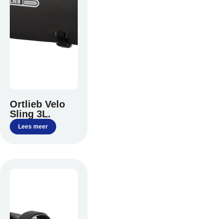
Over ons
Contact
De winkel
Blog
Ortlieb Velo
Sling 3L.
Lees meer
Contact
Gelukkige Klanten
Tel: 020-616 4091