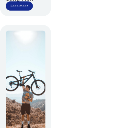
Lees meer
Over ons
Contact
De winkel
Blog
Fietsonderdelen
Fietsbanden