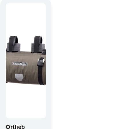
het
kiezen
Maak een afspraak
Ortlieb