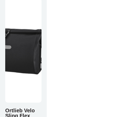
Vakantiefietsen
Intakelijst voor een vakantiefiets
Keuzehulp: Hoe kies je een vakantiefiets
Keuzehulp: Elektrische fiets
Merken
Fietsverzekering Afsluiten
Help mij bij
het
kiezen
van een fiets
Maak een afspraak
Ortlieb Velo
Sling Flex