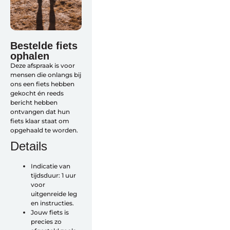
Sturen
Zadels
Kleding
Meer fietsonderdelen en accessoires
Onderhoud en Reparatie
Bestelde fiets
ophalen
Deze afspraak is voor
mensen die onlangs bij
ons een fiets hebben
gekocht én reeds
bericht hebben
ontvangen dat hun
Help mij bij
het
fiets klaar staat om
kiezen
van een fiets
opgehaald te worden.
Maak een afspraak
Details
Indicatie van
tijdsduur: 1 uur
voor
uitgenreide leg
Over ons
en instructies.
Contact
Jouw fiets is
De winkel
precies zo
Blog