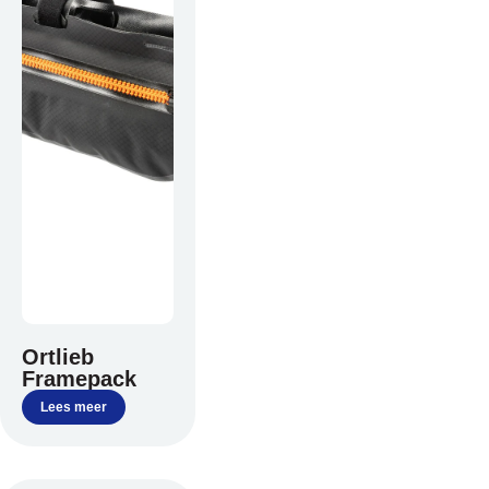
Mail: info@vakantiefietser.nl
Help mij bij
het
kiezen
van een fiets
Maak een afspraak
Over ons
Ortlieb
Contact
Framepack
De winkel
Blog
Lees meer