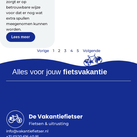
zorgt er op
betrouwbare wijze
voor dat er nog wat
extra spullen
meegenomen kunnen
worden.
Lees meer
Vorige
1
2
3
4
5
Volgende
Alles voor jouw
fietsvakantie
info@vakantiefietser.nl
+31 (0)20 616 40 91