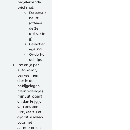
begeleidende
brief met:
De eerste
beurt
(oftewel
Help mij bij
het
de 2e
kiezen
van een fiets
opleverin
g)
Maak een afspraak
Garantier
egeling
Onderho
udstips
Indien je per
auto komt,
Over ons
parkeer hem
Contact
dan in de
De winkel
nabijgelegen
Blog
Marnixgarage (1
minuut lopen)
en dan krijg je
van ons een
uitrijkaart. Let
op: dit is alleen
voor het
aanmeten en