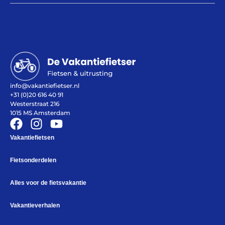
Contact
De winkel
Blog
info@vakantiefietser.nl
+31 (0)20 616 40 91
Westerstraat 216
1015 MS Amsterdam
Vakantiefietsen
Fietsonderdelen
Fietsonderdelen
Fietsbanden
Sturen
Alles voor de fietsvakantie
Zadels
Kleding
Vakantieverhalen
Meer fietsonderdelen en accessoires
Onderhoud en Reparatie