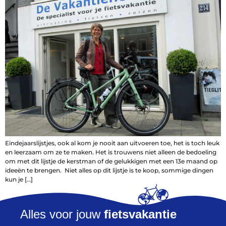
Vakantiefietsen
Intakelijst voor een vakantiefiets
Keuzehulp: Hoe kies je een vakantiefiets
Keuzehulp: Elektrische fiets
Merken
Fietsverzekering Afsluiten
Help mij bij
het
Eindejaarslijstjes, ook al kom je nooit aan uitvoeren toe, het is toch leuk
kiezen
van een fiets
en leerzaam om ze te maken. Het is trouwens niet alleen de bedoeling
Maak een afspraak
om met dit lijstje de kerstman of de gelukkigen met een 13e maand op
ideeën te brengen. Niet alles op dit lijstje is te koop, sommige dingen
kun je […]
Alles voor jouw
fietsvakantie
Over ons