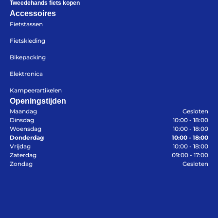
Tweedehands fiets kopen
Accessoires
Fietstassen
Fietskleding
Bikepacking
Help mij bij
het
Elektronica
kiezen
van een fiets
Maak een afspraak
Kampeerartikelen
Openingstijden
Maandag
Gesloten
Dinsdag
10:00 - 18:00
Woensdag
10:00 - 18:00
Donderdag
10:00 - 18:00
Over ons
Vrijdag
10:00 - 18:00
Contact
Zaterdag
09:00 - 17:00
De winkel
Zondag
Gesloten
Blog