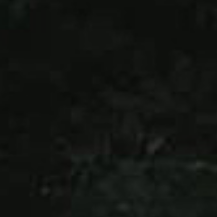
Over ons
Contact
De winkel
Blog
Fietsonderdelen
Fietsbanden