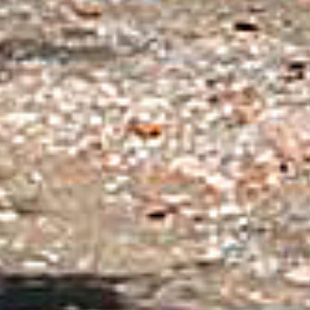
Help mij bij
het
kiezen
van een fiets
Maak een afspraak
Over ons
Contact
De winkel
Blog