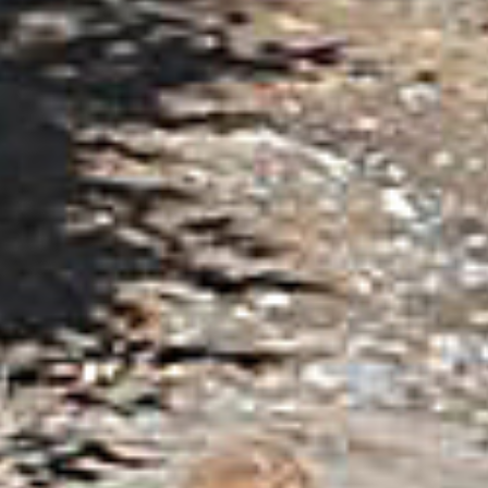
Azië
Afrika
Amerika
Europa
Help mij bij
het
kiezen
van een fiets
Maak een afspraak