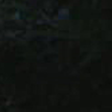
Vakantiefietsen
Intakelijst voor een vakantiefiets
Keuzehulp: Hoe kies je een vakantiefiets
Keuzehulp: Elektrische fiets
Merken
Fietsverzekering Afsluiten
Help mij bij
het
kiezen
van een fiets
Maak een afspraak