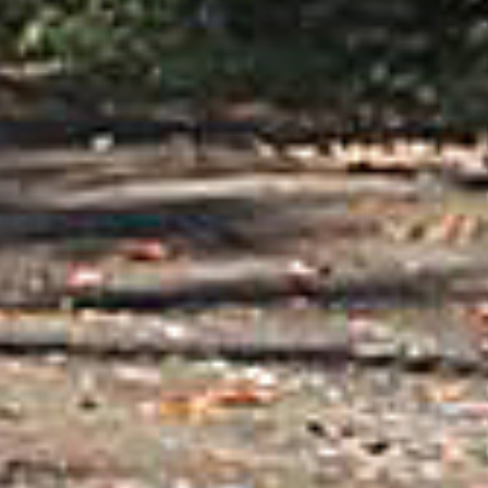
Alles voor de fietsvakantie
Paklijst
Bikepacking
Fiets in vliegtuig vervoeren
Navigatie en USB opladers
Cursussen en lezingen
Webshop