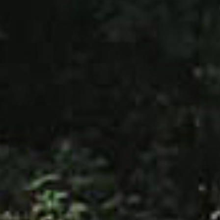
Sturen
Zadels
Kleding
Meer fietsonderdelen en accessoires
Onderhoud en Reparatie
Help mij bij
het
kiezen
van een fiets
Maak een afspraak
Over ons
Contact
De winkel
Blog