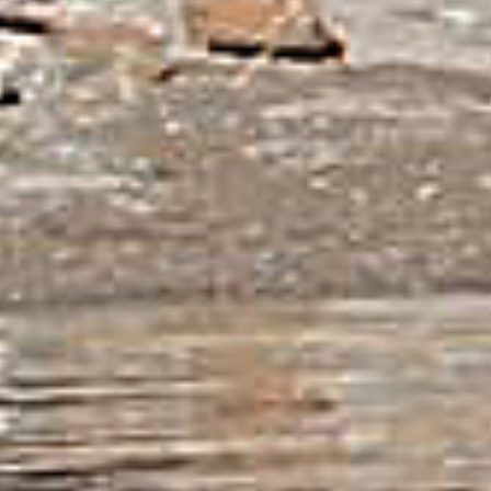
Over ons
Contact
De winkel
Blog
Contact
Gelukkige Klanten
Tel: 020-616 4091