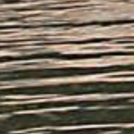
Mail: info@vakantiefietser.nl
Help mij bij
het
kiezen
van een fiets
Maak een afspraak
Over ons
Contact
De winkel
Blog