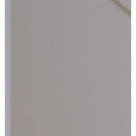
Webshop
Help mij bij
het
kiezen
van een fiets
Maak een afspraak
Over ons
Contact
De winkel
Blog