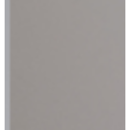
Azië
Afrika
Amerika
Europa
Help mij bij
het
kiezen
van een fiets