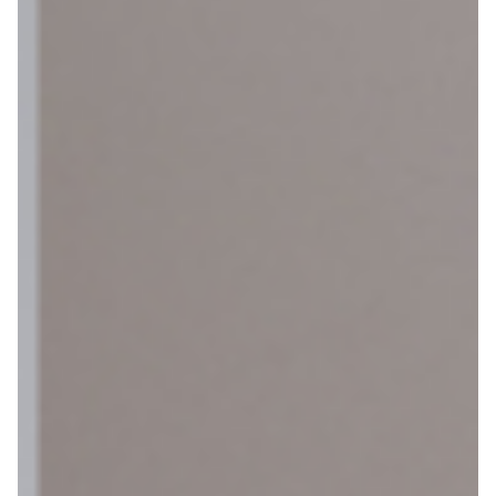
Contact
Gelukkige Klanten
Tel: 020-616 4091
Mail: info@vakantiefietser.nl
Help mij bij
het
kiezen
van een fiets
Maak een afspraak
Over ons
Contact
De winkel
Blog