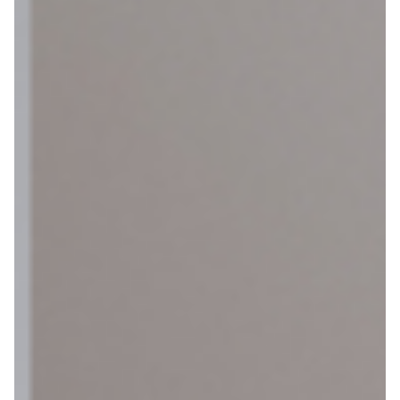
Maak een afspraak
Over ons
Contact
De winkel
Blog