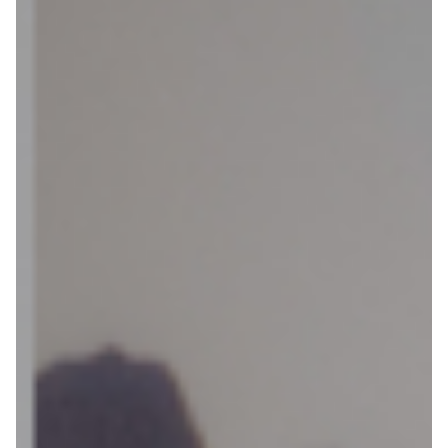
kiezen
van een fiets
Maak een afspraak
Over ons
Contact
De winkel
Blog