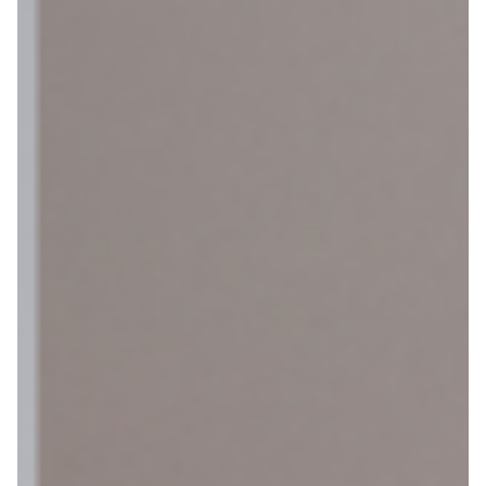
het
kiezen
Maak een afspraak