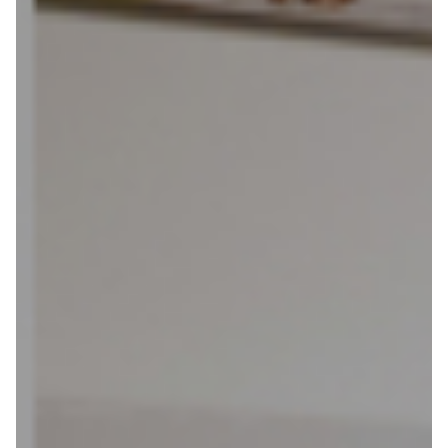
Vakantiefietsen
Intakelijst voor een vakantiefiets
Keuzehulp: Hoe kies je een vakantiefiets
Keuzehulp: Elektrische fiets
Merken
Fietsverzekering Afsluiten
Help mij bij
het