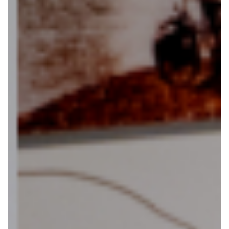
Over ons
Contact
De winkel
Blog
Alles voor de fietsvakantie
Paklijst
Bikepacking
Fiets in vliegtuig vervoeren
Navigatie en USB opladers
Cursussen en lezingen