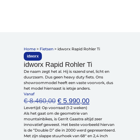
Vakantiefietsen
Intakelijst voor een vakantiefiets
Home
>
Fietsen
>
idworx Rapid Rohler Ti
Keuzehulp: Hoe kies je een vakantiefiets
Keuzehulp: Elektrische fiets
idworx
Merken
idworx Rapid Rohler Ti
Fietsverzekering Afsluiten
De naam zegt het al. Hij is razend snel, licht en
duurzaam. Dus geen heavy duty fiets. Ons
showroommodel heeft een vaste voorvork, dus
het model hiernaast is ietsje anders.
Vanaf
€
8.460,00
€
5.990,00
Levertijd:
Op voorraad (1-2 weken)
Help mij bij
het
Als het gaat om de geometrie van
kiezen
van een fiets
mountainbikes, is Gerrit Gaastra altijd zeer
innovatief geweest. Het beste voorbeeld hiervan
Maak een afspraak
is de “Double D” die in 2000 werd gepresenteerd.
Met zijn slappe stuurhoek van 68° en 2,4 inch