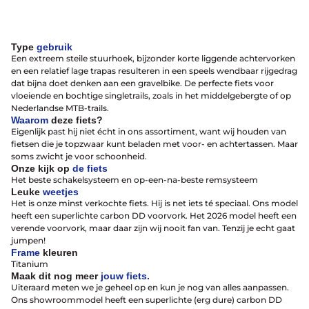
Type
gebruik
Een extreem steile stuurhoek, bijzonder korte liggende achtervorken
en een relatief lage trapas resulteren in een speels wendbaar rijgedrag
dat bijna doet denken aan een gravelbike. De perfecte fiets voor
vloeiende en bochtige singletrails, zoals in het middelgebergte of op
Nederlandse MTB-trails.
Waarom
deze fiets?
Eigenlijk past hij niet écht in ons assortiment, want wij houden van
fietsen die je topzwaar kunt beladen met voor- en achtertassen. Maar
soms zwicht je voor schoonheid.
Onze kijk op
de fiets
Het beste schakelsysteem en op-een-na-beste remsysteem
Alles voor de fietsvakantie
Leuke
weetjes
Paklijst
Het is onze minst verkochte fiets. Hij is net iets té speciaal. Ons model
Bikepacking
heeft een superlichte carbon DD voorvork. Het 2026 model heeft een
Fiets in vliegtuig vervoeren
verende voorvork, maar daar zijn wij nooit fan van. Tenzij je echt gaat
Navigatie en USB opladers
jumpen!
Cursussen en lezingen
Frame
kleuren
Webshop
Titanium
Maak dit nog meer
jouw fiets.
Uiteraard meten we je geheel op en kun je nog van alles aanpassen.
Ons showroommodel heeft een superlichte (erg dure) carbon DD