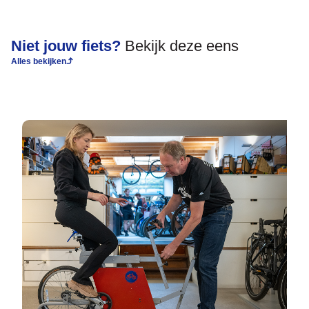
Niet jouw fiets?
Bekijk deze eens
het
kiezen
Alles bekijken
Maak een afspraak