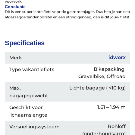
voorvork.
Conclusie
Dit is een superlichte fiets voor de grammenjager. Dus heb je aan een
afgezaagde tandenborstel en een string genoeg, dan is dit jouw fiets!
Help mij bij
het
kiezen
van een fiets
Maak een afspraak
Specificaties
idworx
Merk
Bikepacking,
Type vakantiefiets
Over ons
Gravelbike, Offroad
Contact
De winkel
Lichte bagage ( <10 kg)
Max.
Blog
bagagegewicht
1.61 – 1.94 m
Geschikt voor
lichaamslengte
Rohloff
Versnellingssysteem
(onderhoudsarm)