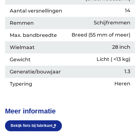
14
Aantal versnellingen
Schijfremmen
Remmen
Breed (55 mm of meer)
Max. bandbreedte
Azië
28 inch
Wielmaat
Afrika
Amerika
Licht ( <13 kg)
Europa
Gewicht
1.3
Generatie/bouwjaar
Heren
Typering
Help mij bij
het
Meer informatie
kiezen
van een fiets
Maak een afspraak
Bekijk fiets bij fabrikant