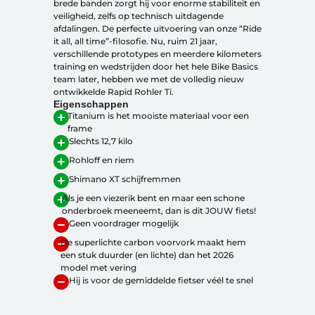
brede banden zorgt hij voor enorme stabiliteit en
veiligheid, zelfs op technisch uitdagende
afdalingen. De perfecte uitvoering van onze “Ride
it all, all time”-filosofie. Nu, ruim 21 jaar,
Over ons
verschillende prototypes en meerdere kilometers
Contact
training en wedstrijden door het hele Bike Basics
De winkel
team later, hebben we met de volledig nieuw
Blog
ontwikkelde Rapid Rohler Ti.
Eigenschappen
Titanium is het mooiste materiaal voor een
frame
Slechts 12,7 kilo
Rohloff en riem
Shimano XT schijfremmen
Als je een viezerik bent en maar een schone
onderbroek meeneemt, dan is dit JOUW fiets!
Geen voordrager mogelijk
De superlichte carbon voorvork maakt hem
een stuk duurder (en lichte) dan het 2026
model met vering
Hij is voor de gemiddelde fietser véél te snel
Fietsonderdelen
Fietsbanden