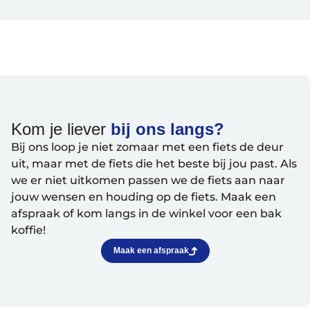
Sturen
Zadels
Kleding
Meer fietsonderdelen en accessoires
Onderhoud en Reparatie
Kom je liever
bij ons langs?
Bij ons loop je niet zomaar met een fiets de deur
Help mij bij
het
uit, maar met de fiets die het beste bij jou past. Als
kiezen
van een fiets
we er niet uitkomen passen we de fiets aan naar
Maak een afspraak
jouw wensen en houding op de fiets. Maak een
afspraak of kom langs in de winkel voor een bak
koffie!
Maak een afspraak
Over ons
Contact
De winkel
Blog