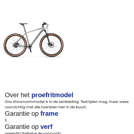
Over ons
Contact
De winkel
Blog
Over het
proefritmodel
Ons showroommodel is in de aanbieding. Testrijden mag, maar wees
voorzichtig met alle toeristen hier in de buurt.
Garantie op
frame
Contact
5
Gelukkige Klanten
Garantie op
verf
Tel: 020-616 4091
Mail: info@vakantiefietser.nl
oneindig (behalve de voorvork)