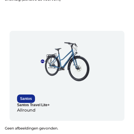
Help mij bij
het
kiezen
van een fiets
Maak een afspraak
Over ons
Contact
Santos
De winkel
Santos Travel Lite+
Blog
Allround
Geen afbeeldingen gevonden.