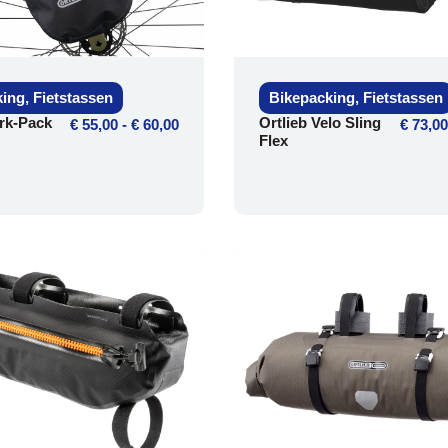
king
,
Fietstassen
Bikepacking
,
Fietstassen
ork-Pack
Ortlieb Velo Sling
€
55,00
-
€
60,00
€
73,00
Flex