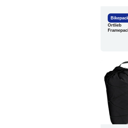
Bikepac
Ortlieb
Framepac