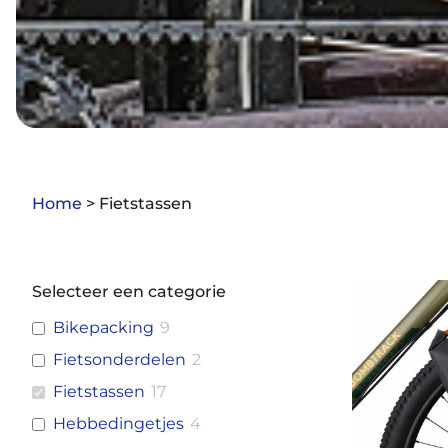
Home
>
Fietstassen
Selecteer een categorie
Bikepacking
9
Fietsonderdelen
2
Fietstassen
17
Hebbedingetjes
4