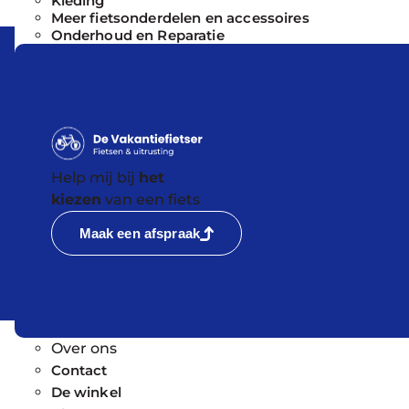
Kleding
Meer fietsonderdelen en accessoires
e bij de
Onderhoud en Reparatie
root aantal
en op zaterdag.
Help mij bij
het
kiezen
van een fiets
Maak een afspraak
Over ons
Contact
De winkel