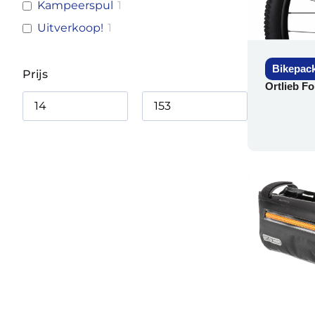
Kampeerspul
1
Uitverkoop!
1
Bikepac
Prijs
Ortlieb F