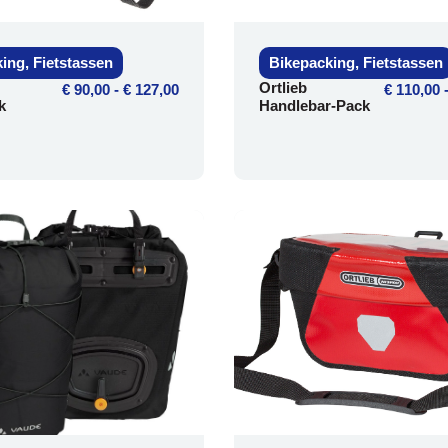
king
,
Fietstassen
Bikepacking
,
Fietstassen
Ortlieb
€
90,00
-
€
127,00
€
110,00
k
Handlebar-Pack