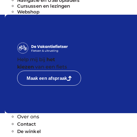
Navigatie en USB opladers
Cursussen en lezingen
Webshop
Help mij bij
het
kiezen
van een fiets
Maak een afspraak
Over ons
Contact
De winkel