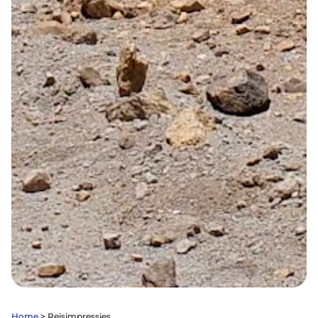
Alles voor de fietsvakantie
Paklijst
Bikepacking
Fiets in vliegtuig vervoeren
Navigatie en USB opladers
Cursussen en lezingen
Webshop
Home
>
Reisimpressies