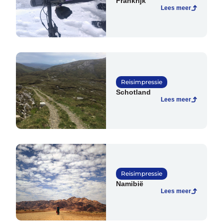
Frankrijk
Lees meer
Help mij bij
het
kiezen
van een fiets
Maak een afspraak
Reisimpressie
Schotland
Lees meer
Over ons
Contact
De winkel
Blog
Reisimpressie
Namibië
Lees meer