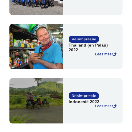
Azië
Afrika
Amerika
Reisimpressie
Europa
Thailand (en Palau)
2022
Lees meer
Help mij bij
het
kiezen
van een fiets
Reisimpressie
Maak een afspraak
Indonesië 2022
Lees meer