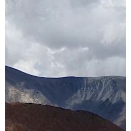
Vakantiefietsen
Intakelijst voor een vakantiefiets
Keuzehulp: Hoe kies je een vakantiefiets
Keuzehulp: Elektrische fiets
Merken
Fietsverzekering Afsluiten
Help mij bij
het
kiezen
van een fiets
Maak een afspraak