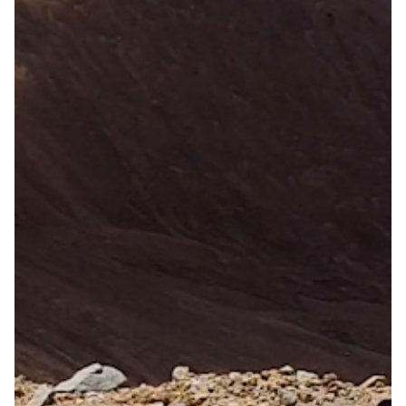
Over ons
Contact
De winkel
Blog
Fietsonderdelen
Fietsbanden
Sturen
Zadels
Kleding