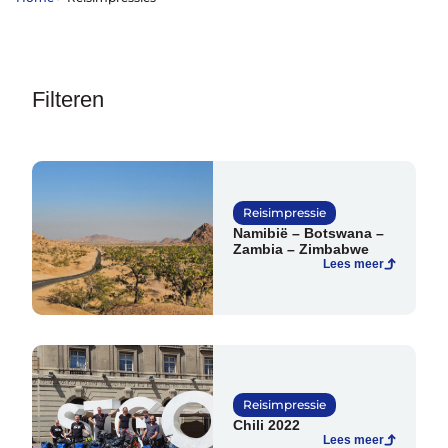
Help mij bij
het
kiezen
van een fiets
Maak een afspraak
Filteren
Over ons
Reisimpressie
Contact
Namibië – Botswana –
De winkel
Zambia – Zimbabwe
Blog
Lees meer
Reisimpressie
Chili 2022
Lees meer