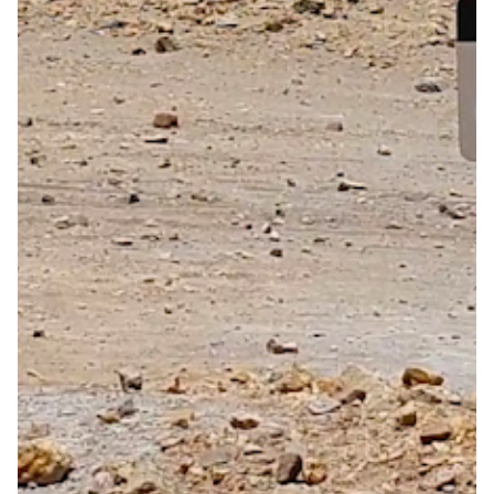
Meer fietsonderdelen en accessoires
Onderhoud en Reparatie
Help mij bij
het
kiezen
van een fiets
Maak een afspraak
Over ons
Contact
De winkel
Blog