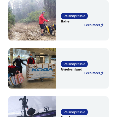
Over ons
Contact
De winkel
Blog
Reisimpressie
Italië
Lees meer
Reisimpressie
Griekenland
Lees meer
Contact
Gelukkige Klanten
Tel: 020-616 4091
Mail: info@vakantiefietser.nl
Reisimpressie