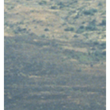
Vakantiefietsen
Intakelijst voor een vakantiefiets
Keuzehulp: Hoe kies je een vakantiefiets
Keuzehulp: Elektrische fiets
Merken
Fietsverzekering Afsluiten
Help mij bij
het
kiezen
van een fiets
Maak een afspraak
Over ons
Contact
De winkel