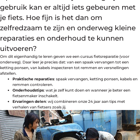
Maak een afspraak
gebruik kan er altijd iets gebeuren met
je fiets. Hoe fijn is het dan om
zelfredzaam te zijn en onderweg kleine
reparaties en onderhoud te kunnen
Over ons
Contact
uitvoeren?
De winkel
Om dit eigenhandig te leren geven we een cursus fietsreparatie (voor
Blog
onderweg). Daar leer je precies dat: van een spaak vervangen tot een
ketting ponsen, van kabels inspecteren tot remmen en versnellingen
afstellen.
Praktische reparaties
: spaak vervangen, ketting ponsen, kabels en
remmen controleren.
Onderhoudstips
: wat je zelf kunt doen en wanneer je beter een
fietsenmaker inschakelt.
Ervaringen delen
: wij combineren onze 24 jaar aan tips met
verhalen van fietsers zoals jij.