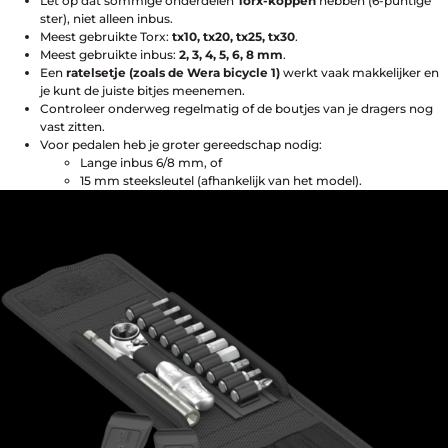
Let op dat sommige onderdelen
Torx-koppen
hebben (6-puntige
Help mij bij
het
ster), niet alleen inbus.
kiezen
van een fiets
Meest gebruikte Torx:
tx10, tx20, tx25, tx30
.
Maak een afspraak
Meest gebruikte inbus:
2, 3, 4, 5, 6, 8 mm
.
Een
ratelsetje (zoals de Wera bicycle 1)
werkt vaak makkelijker en
je kunt de juiste bitjes meenemen.
Controleer onderweg regelmatig of de boutjes van je dragers nog
vast zitten.
Voor pedalen heb je groter gereedschap nodig:
Over ons
Lange inbus 6/8 mm, of
Contact
15 mm steeksleutel (afhankelijk van het model).
De winkel
Blog