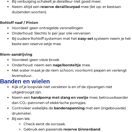
Bij verbuiging schakelt je derailleur niet goed meer.
Neem altijd een
reserve derailleurpad
mee (let op: er bestaan
Help mij bij
het
duizenden soorten).
kiezen
van een fiets
Rohloff naaf / Pinion
Maak een afspraak
Voordeel: geen ontregelde versnellingen
Onderhoud: Slechts 1x per jaar olie verversen
Bij oudere Rohloff systemen met het
easy-set
systeem neem je het
beste een reserve setje mee.
Riem-aandrijving
Over ons
Voordeel: geen vieze broek
Contact
Onderhoud: neem een
nagelborsteltje
mee.
De winkel
Met water maak je de riem schoon; voorkomt piepen en verlengt
Blog
levensduur.
Banden en wielen
Kijk of je loopvlak niet versleten is en of de zijwangen niet
uitgedroogd zijn.
Neem een
handpomp met slang en voetje
mee; betrouwbaarder
dan CO₂-patronen of elektrische pompjes.
Controleer wekelijks de
bandenspanning
met een (ingebouwde)
drukmeter.
Bij een lek:
het
Check eerst de oorzaak.
kiezen
Gebruik een passende
reserve binnenband
.