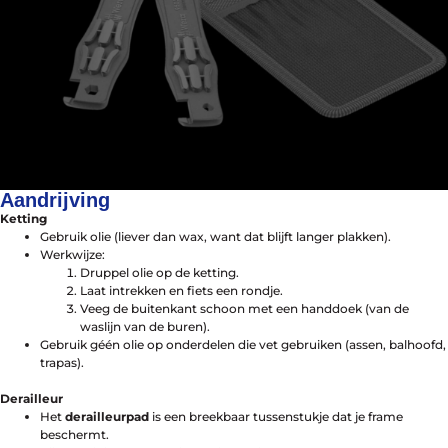
Aandrijving
Ketting
Gebruik olie (liever dan wax, want dat blijft langer plakken).
Werkwijze:
Druppel olie op de ketting.
Contact
Laat intrekken en fiets een rondje.
Gelukkige Klanten
Veeg de buitenkant schoon met een handdoek (van de
Tel: 020-616 4091
waslijn van de buren).
Mail: info@vakantiefietser.nl
Gebruik géén olie op onderdelen die vet gebruiken (assen, balhoofd,
trapas).
Derailleur
Het
derailleurpad
is een breekbaar tussenstukje dat je frame
beschermt.