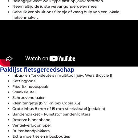
Belangrijk: weet welk type past op jouw remmen.
Neem altijd de juiste vervangonderdelen mee.
Gebruik kennis uit ons filmpje of vraag hulp van een lokale
fietsenmaker.
Paklijst fietsgereedschap
Inbus- en Torx-sleutels / multitool (bijv. Wera Bicycle 1)
Kettingpons
Fiberfix noodspaak
Spaaksleutel
Schroevendraaier
Klein tangetje (bijv. Knipex Cobra XS)
Grote inbus 8 mm of 15 mm steeksleutel (pedalen)
Bandenplakset + kunststof bandenlichters
Reserve binnenband
Ventielverloopnippel
Buitenbandplakkers
Extra moertjes en inbusboutjes