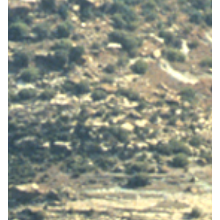
Fietsonderdelen
Fietsbanden
Sturen
Zadels
Kleding
Meer fietsonderdelen en accessoires
Onderhoud en Reparatie
Help mij bij
het
kiezen
van een fiets
Maak een afspraak