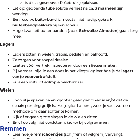
Maak een afspraak
Is die al gesneuveld? Gebruik je
plakset
.
Let op: geopende tube solutie verliest na ca.
3 maanden
zijn
werking.
Een reserve buitenband is meestal niet nodig; gebruik
buitenbandplakkers
bij een scheur.
Hoge kwaliteit buitenbanden (zoals
Schwalbe Almotion
) gaan lang
mee.
Lagers
Lagers zitten in wielen, trapas, pedalen en balhoofd.
Ze zorgen voor soepel draaien.
Laat ze vóór vertrek inspecteren door een fietsenmaker.
Bij vervoer (bijv. in een doos in het vliegtuig): leer hoe je de
lagers
van je voorvork afstelt
.
Er is een instructiefilmpje beschikbaar.
Wielen
Loop al je spaken na en kijk of er geen gebroken is en/of dat de
spaakspanning gelijk is. Als je gitarist bent, weet je vast wel een
methode om daar achter te komen.
Kijk of er geen grote slagen in de wielen zitten
En of de velg niet versleten is (zeker bij velgremmen
Remmen
Leer hoe je
remschoentjes
(schijfrem of velgrem) vervangt.