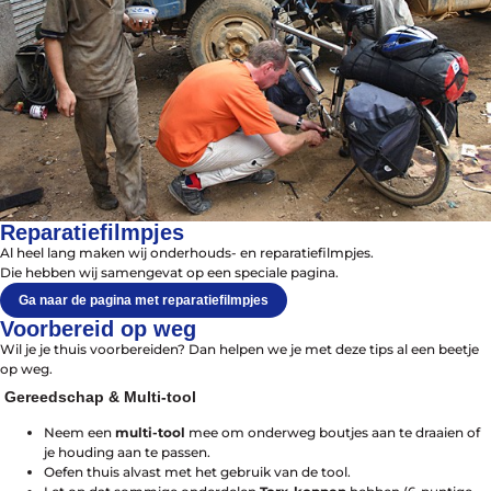
Reparatiefilmpjes
Al heel lang maken wij onderhouds- en reparatiefilmpjes.
Die hebben wij samengevat op een speciale pagina.
Azië
Afrika
Ga naar de pagina met reparatiefilmpjes
Amerika
Voorbereid op weg
Europa
Wil je je thuis voorbereiden? Dan helpen we je met deze tips al een beetje
op weg.
Gereedschap & Multi-tool
Neem een
multi-tool
mee om onderweg boutjes aan te draaien of
je houding aan te passen.
Oefen thuis alvast met het gebruik van de tool.