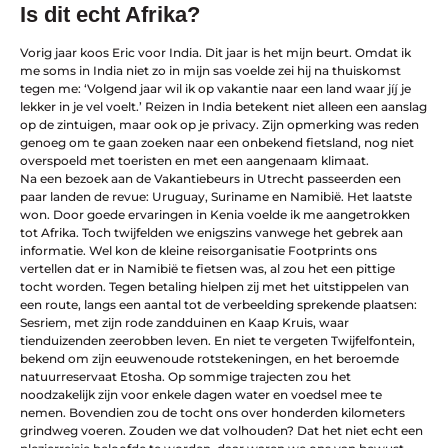
Is dit echt Afrika?
Vorig jaar koos Eric voor India. Dit jaar is het mijn beurt. Omdat ik
me soms in India niet zo in mijn sas voelde zei hij na thuiskomst
tegen me: ‘Volgend jaar wil ik op vakantie naar een land waar jíj je
lekker in je vel voelt.’ Reizen in India betekent niet alleen een aanslag
op de zintuigen, maar ook op je privacy. Zijn opmerking was reden
genoeg om te gaan zoeken naar een onbekend fietsland, nog niet
overspoeld met toeristen en met een aangenaam klimaat.
Na een bezoek aan de Vakantiebeurs in Utrecht passeerden een
paar landen de revue: Uruguay, Suriname en Namibië. Het laatste
won. Door goede ervaringen in Kenia voelde ik me aangetrokken
tot Afrika. Toch twijfelden we enigszins vanwege het gebrek aan
informatie. Wel kon de kleine reisorganisatie Footprints ons
vertellen dat er in Namibië te fietsen was, al zou het een pittige
tocht worden. Tegen betaling hielpen zij met het uitstippelen van
een route, langs een aantal tot de verbeelding sprekende plaatsen:
Sesriem, met zijn rode zandduinen en Kaap Kruis, waar
tienduizenden zeerobben leven. En niet te vergeten Twijfelfontein,
bekend om zijn eeuwenoude rotstekeningen, en het beroemde
natuurreservaat Etosha. Op sommige trajecten zou het
noodzakelijk zijn voor enkele dagen water en voedsel mee te
nemen. Bovendien zou de tocht ons over honderden kilometers
grindweg voeren. Zouden we dat volhouden? Dat het niet echt een