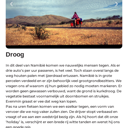
Droog
In dit deel van Namibië komen we nauwelijks mensen tegen. Als er
drie auto’s per uur passeren, is het veel. Toch staan overal langs de
weg houten palen met ijzerdraad ertussen. Namibië is in grote
percelen verdeeld en er zijn behoorlijk veel grootgrondbezitters. We
vragen ons af waarom zij hun gebied zo nodig moeten markeren. Er
worden geen gewassen verbouwd, want de grond is kurkdroog. De
vegetatie bestaat voornamelijk uit doornbomen en struikjes.
Evenmin graast er vee dat weg kan lopen.
Pas na uren fietsen komen we een ezelkar tegen, een vorm van
vervoer die we nog vaker zullen zien. De drijver stopt verbaasd en
vraagt of we aan een wedstrijd bezig zijn. Als hij hoort dat dit onze
‘holiday’ is, verschijnt er een brede rij witte tanden en wenst hij ons
een goede reis.