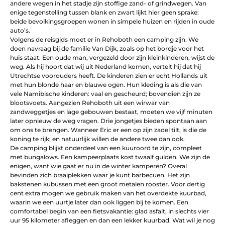
andere wegen in het stadje zijn stoffige zand- of grindwegen. Van
enige tegenstelling tussen blank en zwart lijkt hier geen sprake:
beide bevolkingsgroepen wonen in simpele huizen en rijden in oude
auto’s.
Volgens de reisgids moet er in Rehoboth een camping zijn. We
doen navraag bij de familie Van Dijk, zoals op het bordje voor het
huis staat. Een oude man, vergezeld door zijn kleinkinderen, wijst de
weg. Als hij hoort dat wij uit Nederland komen, vertelt hij dat hij
Utrechtse voorouders heeft. De kinderen zien er echt Hollands uit
met hun blonde haar en blauwe ogen. Hun kleding is als die van
vele Namibische kinderen: vaal en gescheurd; bovendien zijn ze
blootsvoets. Aangezien Rehoboth uit een wirwar van
zandweggetjes en lage gebouwen bestaat, moeten we vijf minuten
later opnieuw de weg vragen. Drie jongetjes bieden spontaan aan
om ons te brengen. Wanneer Eric er een op zijn zadel tilt, is die de
koning te rijk; en natuurlijk willen de andere twee dan ook.
De camping blijkt onderdeel van een kuuroord te zijn, compleet
met bungalows. Een kampeerplaats kost twaalf gulden. We zijn de
enigen, want wie gaat er nu in de winter kamperen? Overal
bevinden zich braaiplekken waar je kunt barbecuen. Het zijn
bakstenen kubussen met een groot metalen rooster. Voor dertig
cent extra mogen we gebruik maken van het overdekte kuurbad,
waarin we een uurtje later dan ook liggen bij te komen. Een
comfortabel begin van een fietsvakantie: glad asfalt, in slechts vier
uur 95 kilometer afleggen en dan een lekker kuurbad. Wat wil je nog