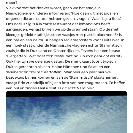
meer?
Vlak voordat het donker wordt, gaan we het stadje in.
Nieuwsgierige kinderen informeren: ‘Hoe gaan dit met jou?’ en
degenen die ons eerder hebben gezien, vragen: ‘Waar is jou fiets?’
Ons doel is Sigi’s à la carte restaurant dat iemand ons heeft
aangeraden. Verrast blijven we op de drempel staan. Op de met
kleedjes gedekte tafeltjes staan vaasjes met plastic bloemen. Er is
een bar en aan de muur hangen reclameposters voor Duits bier. In
een hoek staat onder de Namibische vlag een echte ‘Stammtisch’,
zoals je die in Duitsland en Oostenrijk ziet. Tevens is er een heuse
‘Biergarten’. Wat doet zo’n restaurant nou in zo’n gehucht als dit?
Ook hier zijn we de enige gasten. De menukaart toont typisch
Duitse gerechten als een ‘Halbe Hänchen und Salat’ en een
‘Wienerschnitzel mit Kartoffeln’. Wanneer een paar nieuwe
bezoekers binnenkomen en aan de ‘Stammtisch’ plaatsnemen,
vraagt Eric vriendelijk of hij een foto van hen mag maken. Ze heffen
een pul en zingen Heil Prosit. Is dit echt Namibië?