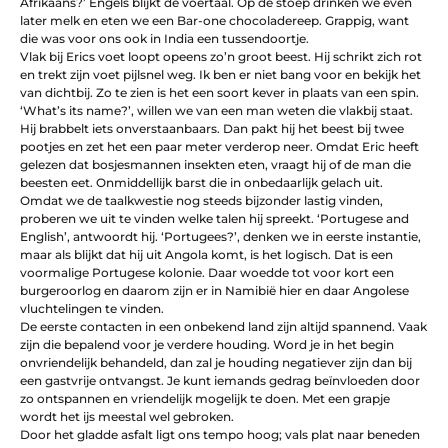
Afrikaans?’ Engels blijkt de voertaal. Op de stoep drinken we even
later melk en eten we een Bar-one chocoladereep. Grappig, want
die was voor ons ook in India een tussendoortje.
Vlak bij Erics voet loopt opeens zo’n groot beest. Hij schrikt zich rot
en trekt zijn voet pijlsnel weg. Ik ben er niet bang voor en bekijk het
van dichtbij. Zo te zien is het een soort kever in plaats van een spin.
‘What’s its name?’, willen we van een man weten die vlakbij staat.
Hij brabbelt iets onverstaanbaars. Dan pakt hij het beest bij twee
pootjes en zet het een paar meter verderop neer. Omdat Eric heeft
gelezen dat bosjesmannen insekten eten, vraagt hij of de man die
beesten eet. Onmiddellijk barst die in onbedaarlijk gelach uit.
Omdat we de taalkwestie nog steeds bijzonder lastig vinden,
proberen we uit te vinden welke talen hij spreekt. ‘Portugese and
English’, antwoordt hij. ‘Portugees?’, denken we in eerste instantie,
maar als blijkt dat hij uit Angola komt, is het logisch. Dat is een
voormalige Portugese kolonie. Daar woedde tot voor kort een
burgeroorlog en daarom zijn er in Namibië hier en daar Angolese
vluchtelingen te vinden.
De eerste contacten in een onbekend land zijn altijd spannend. Vaak
zijn die bepalend voor je verdere houding. Word je in het begin
onvriendelijk behandeld, dan zal je houding negatiever zijn dan bij
een gastvrije ontvangst. Je kunt iemands gedrag beïnvloeden door
zo ontspannen en vriendelijk mogelijk te doen. Met een grapje
wordt het ijs meestal wel gebroken.
Door het gladde asfalt ligt ons tempo hoog; vals plat naar beneden