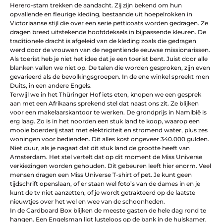
Herero-stam trekken de aandacht. Zij zijn bekend om hun
opvallende en fleurige kleding, bestaande uit hoepelrokken in
Victoriaanse stijl die over een serie petticoats worden gedragen. Ze
dragen breed uitstekende hoofddeksels in bijpassende kleuren. De
traditionele dracht is afgeleid van de kleding zoals die gedragen
werd door de vrouwen van de negentiende eeuwse missionarissen.
Als toerist heb je niet het idee dat je een toerist bent. Juist door alle
blanken vallen we niet op. De talen die worden gesproken, zijn even
gevarieerd als de bevolkingsgroepen. In de ene winkel spreekt men
Duits, in een andere Engels.
Terwijl we in het Thüringer Hof iets eten, knopen we een gesprek
aan met een Afrikaans sprekend stel dat naast ons zit. Ze blijken
voor een makelaarskantoor te werken. De grondprijs in Namibië is
erg laag. Zo is in het noorden een stuk land te koop, waarop een
mooie boerderij staat met elektriciteit en stromend water, plus zes
woningen voor bedienden. Dit alles kost ongeveer 340.000 gulden.
Niet duur, als je nagaat dat dit stuk land de grootte heeft van
Amsterdam. Het stel vertelt dat op dit moment de Miss Universe
verkiezingen worden gehouden. Dit gebeuren leeft hier enorm. Veel
mensen dragen een Miss Universe T-shirt of pet. Je kunt geen
tijdschrift openslaan, of er staan wel foto’s van de dames in en je
kunt de tv niet aanzetten, of je wordt getrakteerd op de laatste
nieuwtjes over het wel en wee van de schoonheden.
In de Cardboard Box blijken de meeste gasten de hele dag rond te
hangen. Een Engelsman ligt lusteloos op de bank in de huiskamer,