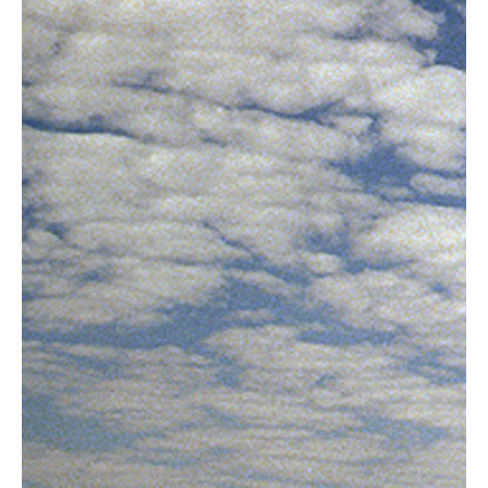
Vakantiefietsen
Intakelijst voor een vakantiefiets
Keuzehulp: Hoe kies je een vakantiefiets
Keuzehulp: Elektrische fiets
Merken
Fietsverzekering Afsluiten