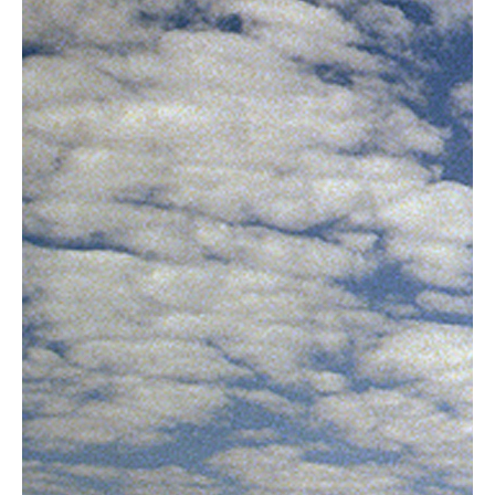
Contact
Gelukkige Klanten
Tel: 020-616 4091
Mail: info@vakantiefietser.nl
Help mij bij
het
kiezen
van een fiets
Maak een afspraak