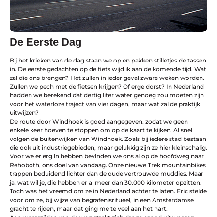
De Eerste Dag
Bij het krieken van de dag staan we op en pakken stilletjes de tassen
in. De eerste gedachten op de fiets wijd ik aan de komende tijd. Wat
zal die ons brengen? Het zullen in ieder geval zware weken worden.
Zullen we pech met de fietsen krijgen? Of erge dorst? In Nederland
hadden we berekend dat dertig liter water genoeg zou moeten zijn
voor het waterloze traject van vier dagen, maar wat zal de praktijk
uitwijzen?
De route door Windhoek is goed aangegeven, zodat we geen
enkele keer hoeven te stoppen om op de kaart te kijken. Al snel
volgen de buitenwijken van Windhoek. Zoals bij iedere stad bestaan
die ook uit industriegebieden, maar gelukkig zijn ze hier kleinschalig.
Voor we er erg in hebben bevinden we ons al op de hoofdweg naar
Rehoboth, ons doel van vandaag. Onze nieuwe Trek mountainbikes
trappen beduidend lichter dan de oude vertrouwde muddies. Maar
ja, wat wil je, die hebben er al meer dan 30.000 kilometer opzitten.
Toch was het vreemd om ze in Nederland achter te laten. Eric stelde
voor om ze, bij wijze van begrafenisritueel, in een Amsterdamse
gracht te rijden, maar dat ging me te veel aan het hart.