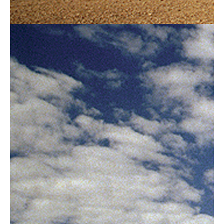
Paklijst
Bikepacking
Fiets in vliegtuig vervoeren
Navigatie en USB opladers
Cursussen en lezingen
Webshop
Help mij bij
het
kiezen
van een fiets
Maak een afspraak
Over ons
Contact
De winkel