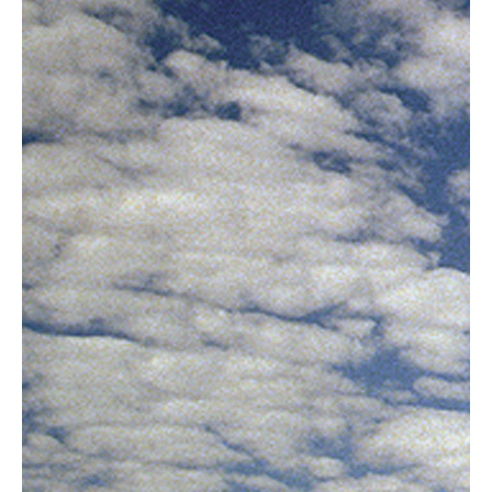
Fietsonderdelen
Fietsbanden
Sturen
Zadels
Kleding
Meer fietsonderdelen en accessoires
Onderhoud en Reparatie
Help mij bij
het
kiezen
van een fiets
Maak een afspraak