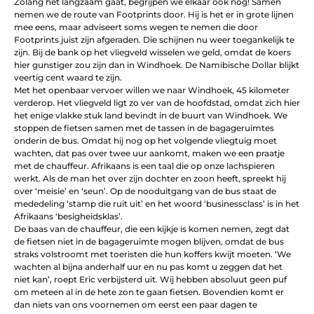
Zolang het langzaam gaat, begrijpen we elkaar ook nog! Samen
nemen we de route van Footprints door. Hij is het er in grote lijnen
mee eens, maar adviseert soms wegen te nemen die door
Footprints juist zijn afgeraden. Die schijnen nu weer toegankelijk te
zijn. Bij de bank op het vliegveld wisselen we geld, omdat de koers
hier gunstiger zou zijn dan in Windhoek. De Namibische Dollar blijkt
veertig cent waard te zijn.
Met het openbaar vervoer willen we naar Windhoek, 45 kilometer
verderop. Het vliegveld ligt zo ver van de hoofdstad, omdat zich hier
het enige vlakke stuk land bevindt in de buurt van Windhoek. We
stoppen de fietsen samen met de tassen in de bagageruimtes
onderin de bus. Omdat hij nog op het volgende vliegtuig moet
wachten, dat pas over twee uur aankomt, maken we een praatje
met de chauffeur. Afrikaans is een taal die op onze lachspieren
werkt. Als de man het over zijn dochter en zoon heeft, spreekt hij
over ‘meisie’ en ‘seun’. Op de nooduitgang van de bus staat de
mededeling ‘stamp die ruit uit’ en het woord ‘businessclass’ is in het
Afrikaans ‘besigheidsklas’.
De baas van de chauffeur, die een kijkje is komen nemen, zegt dat
de fietsen niet in de bagageruimte mogen blijven, omdat de bus
straks volstroomt met toeristen die hun koffers kwijt moeten. ‘We
wachten al bijna anderhalf uur en nu pas komt u zeggen dat het
niet kan’, roept Eric verbijsterd uit. Wij hebben absoluut geen puf
om meteen al in de hete zon te gaan fietsen. Bovendien komt er
dan niets van ons voornemen om eerst een paar dagen te