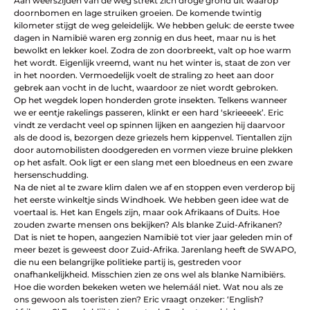
Aan weerszijden van de weg strekt zich droge grond uit waarop
doornbomen en lage struiken groeien. De komende twintig
kilometer stijgt de weg geleidelijk. We hebben geluk: de eerste twee
dagen in Namibië waren erg zonnig en dus heet, maar nu is het
bewolkt en lekker koel. Zodra de zon doorbreekt, valt op hoe warm
het wordt. Eigenlijk vreemd, want nu het winter is, staat de zon ver
in het noorden. Vermoedelijk voelt de straling zo heet aan door
gebrek aan vocht in de lucht, waardoor ze niet wordt gebroken.
Op het wegdek lopen honderden grote insekten. Telkens wanneer
we er eentje rakelings passeren, klinkt er een hard ‘skrieeeek’. Eric
vindt ze verdacht veel op spinnen lijken en aangezien hij daarvoor
als de dood is, bezorgen deze griezels hem kippenvel. Tientallen zijn
door automobilisten doodgereden en vormen vieze bruine plekken
op het asfalt. Ook ligt er een slang met een bloedneus en een zware
hersenschudding.
Na de niet al te zware klim dalen we af en stoppen even verderop bij
het eerste winkeltje sinds Windhoek. We hebben geen idee wat de
voertaal is. Het kan Engels zijn, maar ook Afrikaans of Duits. Hoe
zouden zwarte mensen ons bekijken? Als blanke Zuid-Afrikanen?
Dat is niet te hopen, aangezien Namibië tot vier jaar geleden min of
meer bezet is geweest door Zuid-Afrika. Jarenlang heeft de SWAPO,
die nu een belangrijke politieke partij is, gestreden voor
onafhankelijkheid. Misschien zien ze ons wel als blanke Namibiërs.
Hoe die worden bekeken weten we helemáál niet. Wat nou als ze
ons gewoon als toeristen zien? Eric vraagt onzeker: ‘English?