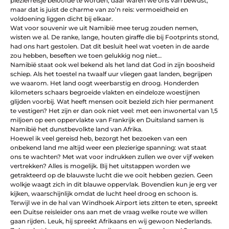
plezierreisje beloofde te worden, daar waren we ons van bewust,
maar dat is juist de charme van zo’n reis: vermoeidheid en
voldoening liggen dicht bij elkaar.
Wat voor souvenir we uit Namibië mee terug zouden nemen,
wisten we al. De ranke, lange, houten giraffe die bij Footprints stond,
had ons hart gestolen. Dat dit besluit heel wat voeten in de aarde
zou hebben, beseften we toen gelukkig nog niet…
Namibië staat ook wel bekend als het land dat God in zijn boosheid
schiep. Als het toestel na twaalf uur vliegen gaat landen, begrijpen
we waarom. Het land oogt weerbarstig en droog. Honderden
kilometers schaars begroeide vlakten en eindeloze woestijnen
glijden voorbij. Wat heeft mensen ooit bezield zich hier permanent
te vestigen? Het zijn er dan ook niet veel: met een inwonertal van 1,5
miljoen op een oppervlakte van Frankrijk en Duitsland samen is
Namibië het dunstbevolkte land van Afrika.
Hoewel ik veel gereisd heb, bezorgt het bezoeken van een
onbekend land me altijd weer een plezierige spanning: wat staat
ons te wachten? Met wat voor indrukken zullen we over vijf weken
vertrekken? Alles is mogelijk. Bij het uitstappen worden we
getrakteerd op de blauwste lucht die we ooit hebben gezien. Geen
wolkje waagt zich in dit blauwe oppervlak. Bovendien kun je erg ver
kijken, waarschijnlijk omdat de lucht heel droog en schoon is.
Terwijl we in de hal van Windhoek Airport iets zitten te eten, spreekt
een Duitse reisleider ons aan met de vraag welke route we willen
gaan rijden. Leuk, hij spreekt Afrikaans en wij gewoon Nederlands.