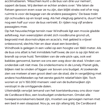
acclimatiseren. ‘Misschien kunt u de bus van drie uur nemen’,
oppert de baas. Wij denken er echter anders over: ‘We laten de
fietsen gewoon even waar ze nu zijn, dan blijkt straks wel of er nog
ruimte is voor de bagage van de andere passagiers.’ De baas trekt
zijn schouders op en loopt weg. Als het vliegtuig geland is, duurt het
nog een half uur voor de bus vertrekt. Er rijden nog vijf andere
passagiers mee.
Op het heuvelachtige terrein naar Windhoek ligt een mooie gladde
asfaltweg. Aan weerszijden strekt zich roodbruine grond uit,
begroeid met doornstruikjes en acacia’s. Het gebied is vrijwel
onbewoond, slechts hier en daar staat een boerderij.
Windhoek is gelegen in een vallei op een hoogte van 1660 meter. Als
de bus ons afzet is het inmiddels half twee; de zon is op zijn felst en
brandt op onze huid. Temidden van de vele pick-ups, ook wel
bakkies genoemd, banen we ons een weg door de stad. Vinden van
onderdak valt niet mee. De onderkomens in de Lonely Planet gids,
blijken niet te vinden of liggen ver boven ons budget. Al zoekende
zien we meteen al een groot deel van de stad, die in vergelijking met
andere hoofdsteden op het eerste gezicht relatief klein lijkt. Toch
wonen er zo’n 150.000 mensen: veel van de buitenwijken zijn
verstopt in de omliggende dalen.
Uiteindelijk verwijst iemand van het toeristenbureau ons door naar
de Cardboard Box, een lowbudget onderkomen. Omdat alle
tweepersoonskamers bezet zijn, moeten we genoegen nemen met
een bed in een slaapzaal. Nou ja, we zijn allang blij. De Cardboard