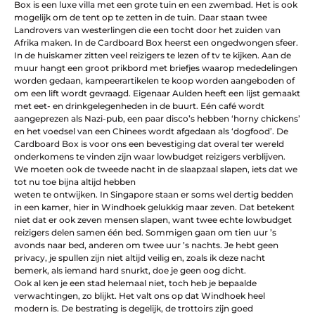
Box is een luxe villa met een grote tuin en een zwembad. Het is ook
mogelijk om de tent op te zetten in de tuin. Daar staan twee
Landrovers van westerlingen die een tocht door het zuiden van
Afrika maken. In de Cardboard Box heerst een ongedwongen sfeer.
In de huiskamer zitten veel reizigers te lezen of tv te kijken. Aan de
muur hangt een groot prikbord met briefjes waarop mededelingen
worden gedaan, kampeerartikelen te koop worden aangeboden of
om een lift wordt gevraagd. Eigenaar Aulden heeft een lijst gemaakt
met eet- en drinkgelegenheden in de buurt. Eén café wordt
aangeprezen als Nazi-pub, een paar disco’s hebben ‘horny chickens’
en het voedsel van een Chinees wordt afgedaan als ‘dogfood’. De
Cardboard Box is voor ons een bevestiging dat overal ter wereld
onderkomens te vinden zijn waar lowbudget reizigers verblijven.
We moeten ook de tweede nacht in de slaapzaal slapen, iets dat we
tot nu toe bijna altijd hebben
weten te ontwijken. In Singapore staan er soms wel dertig bedden
in een kamer, hier in Windhoek gelukkig maar zeven. Dat betekent
niet dat er ook zeven mensen slapen, want twee echte lowbudget
reizigers delen samen één bed. Sommigen gaan om tien uur ’s
avonds naar bed, anderen om twee uur ’s nachts. Je hebt geen
privacy, je spullen zijn niet altijd veilig en, zoals ik deze nacht
bemerk, als iemand hard snurkt, doe je geen oog dicht.
Ook al ken je een stad helemaal niet, toch heb je bepaalde
verwachtingen, zo blijkt. Het valt ons op dat Windhoek heel
modern is. De bestrating is degelijk, de trottoirs zijn goed