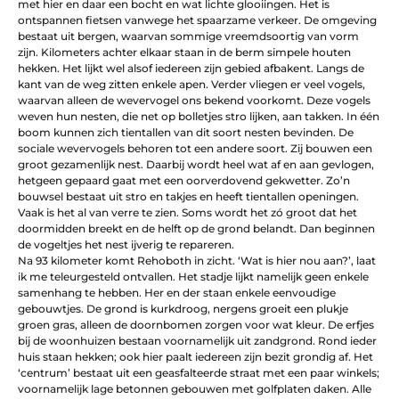
met hier en daar een bocht en wat lichte glooiingen. Het is
ontspannen fietsen vanwege het spaarzame verkeer. De omgeving
bestaat uit bergen, waarvan sommige vreemdsoortig van vorm
zijn. Kilometers achter elkaar staan in de berm simpele houten
hekken. Het lijkt wel alsof iedereen zijn gebied afbakent. Langs de
kant van de weg zitten enkele apen. Verder vliegen er veel vogels,
waarvan alleen de wevervogel ons bekend voorkomt. Deze vogels
weven hun nesten, die net op bolletjes stro lijken, aan takken. In één
boom kunnen zich tientallen van dit soort nesten bevinden. De
sociale wevervogels behoren tot een andere soort. Zij bouwen een
groot gezamenlijk nest. Daarbij wordt heel wat af en aan gevlogen,
hetgeen gepaard gaat met een oorverdovend gekwetter. Zo’n
bouwsel bestaat uit stro en takjes en heeft tientallen openingen.
Vaak is het al van verre te zien. Soms wordt het zó groot dat het
doormidden breekt en de helft op de grond belandt. Dan beginnen
de vogeltjes het nest ijverig te repareren.
Na 93 kilometer komt Rehoboth in zicht. ‘Wat is hier nou aan?’, laat
ik me teleurgesteld ontvallen. Het stadje lijkt namelijk geen enkele
samenhang te hebben. Her en der staan enkele eenvoudige
gebouwtjes. De grond is kurkdroog, nergens groeit een plukje
groen gras, alleen de doornbomen zorgen voor wat kleur. De erfjes
bij de woonhuizen bestaan voornamelijk uit zandgrond. Rond ieder
huis staan hekken; ook hier paalt iedereen zijn bezit grondig af. Het
‘centrum’ bestaat uit een geasfalteerde straat met een paar winkels;
voornamelijk lage betonnen gebouwen met golfplaten daken. Alle