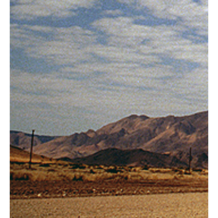
Over ons
Contact
De winkel
Blog
Alles voor de fietsvakantie