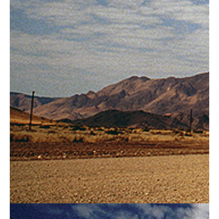
Over ons
Contact
De winkel
Blog
het
kiezen
Maak een afspraak