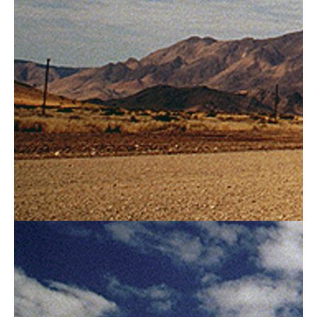
Help mij bij
het
kiezen
van een fiets
Maak een afspraak
Over ons
Contact
De winkel
Blog