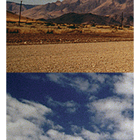
Help mij bij
het
kiezen
van een fiets
Maak een afspraak
Over ons
Contact
De winkel
Blog