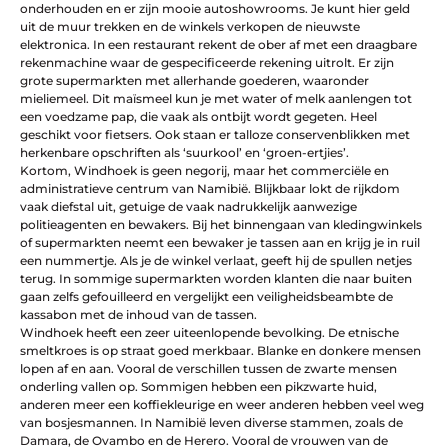
onderhouden en er zijn mooie autoshowrooms. Je kunt hier geld
uit de muur trekken en de winkels verkopen de nieuwste
elektronica. In een restaurant rekent de ober af met een draagbare
rekenmachine waar de gespecificeerde rekening uitrolt. Er zijn
grote supermarkten met allerhande goederen, waaronder
mieliemeel. Dit maïsmeel kun je met water of melk aanlengen tot
een voedzame pap, die vaak als ontbijt wordt gegeten. Heel
geschikt voor fietsers. Ook staan er talloze conservenblikken met
herkenbare opschriften als ‘suurkool’ en ‘groen-ertjies’.
Kortom, Windhoek is geen negorij, maar het commerciële en
administratieve centrum van Namibië. Blijkbaar lokt de rijkdom
vaak diefstal uit, getuige de vaak nadrukkelijk aanwezige
politieagenten en bewakers. Bij het binnengaan van kledingwinkels
of supermarkten neemt een bewaker je tassen aan en krijg je in ruil
een nummertje. Als je de winkel verlaat, geeft hij de spullen netjes
terug. In sommige supermarkten worden klanten die naar buiten
gaan zelfs gefouilleerd en vergelijkt een veiligheidsbeambte de
kassabon met de inhoud van de tassen.
Windhoek heeft een zeer uiteenlopende bevolking. De etnische
smeltkroes is op straat goed merkbaar. Blanke en donkere mensen
lopen af en aan. Vooral de verschillen tussen de zwarte mensen
onderling vallen op. Sommigen hebben een pikzwarte huid,
anderen meer een koffiekleurige en weer anderen hebben veel weg
van bosjesmannen. In Namibië leven diverse stammen, zoals de
Damara, de Ovambo en de Herero. Vooral de vrouwen van de