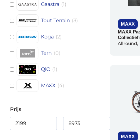
Gaastra
(
1
)
Tout Terrain
(
3
)
MAXX
MAXX Pac
Koga
(
2
)
Collectiefi
Allround
,
Tern
(
0
)
QiO
(
1
)
MAXX
(
4
)
Prijs
MAXX