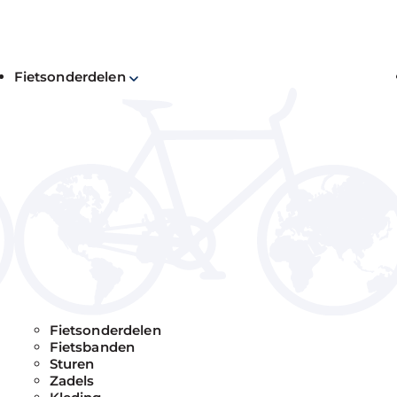
Fietsonderdelen
kantiefietsen: duurzame fietsen die weinig
ou de beste fiets uit.
Fietsonderdelen
Fietsbanden
Sturen
Zadels