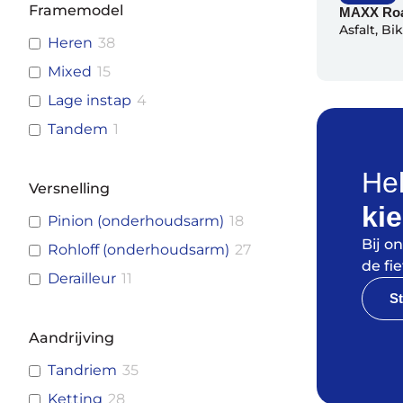
Framemodel
MAXX Ro
Asfalt
,
Bi
Heren
38
Mixed
15
Lage instap
4
Tandem
1
Hel
Versnelling
ki
Pinion (onderhoudsarm)
18
Bij o
Rohloff (onderhoudsarm)
27
de fie
Derailleur
11
St
Aandrijving
Tandriem
35
Ketting
28