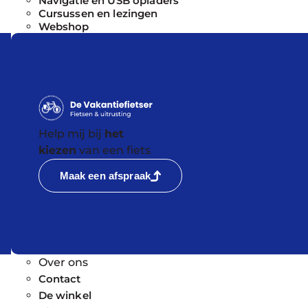
Navigatie en USB opladers
Cursussen en lezingen
Webshop
Help mij bij
het
kiezen
van een fiets
Maak een afspraak
Over ons
Contact
De winkel