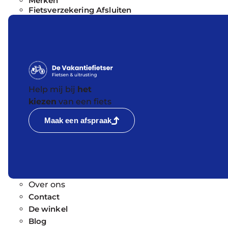
Merken
Fietsverzekering Afsluiten
Help mij bij
het
kiezen
van een fiets
Maak een afspraak
Over ons
Contact
De winkel
Blog