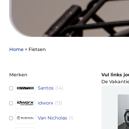
Home
>
Fietsen
Merken
Vul links j
De Vakantie
Santos
(
14
)
idworx
(
13
)
Van Nicholas
(
1
)