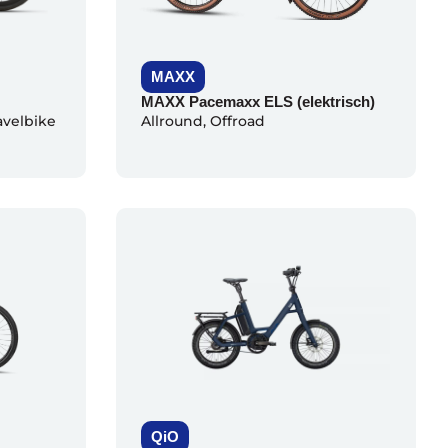
MAXX
MAXX Pacemaxx ELS (elektrisch)
avelbike
Allround
,
Offroad
QiO