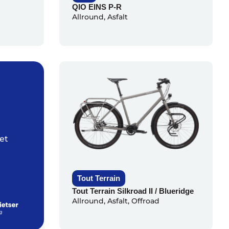
QIO EINS P-R
Allround
,
Asfalt
et
Tout Terrain
Tout Terrain Silkroad II / Blueridge
Allround
,
Asfalt
,
Offroad