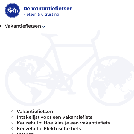
Vakantiefietsen
Bekijk alle
vakantiefietsen
De Vakantiefietser is dé winkel voor premium va
onderhoud vergen.
Maak een afspraak en wij zoeken samen met j
Vakantiefietsen
Intakelijst voor een vakantiefiets
Keuzehulp: Hoe kies je een vakantiefiets
Keuzehulp: Elektrische fiets