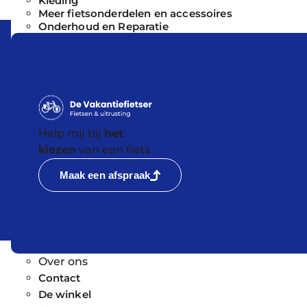
Kleding
Meer fietsonderdelen en accessoires
Onderhoud en Reparatie
Help mij bij
het
kiezen
van een fiets
Maak een afspraak
Over ons
Contact
De winkel