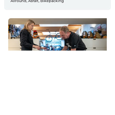
Allround
,
Asfalt
,
Bikepacking