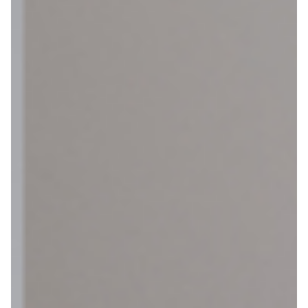
Azië
Afrika
Amerika
Europa
Help mij bij
het
kiezen
van een fiets