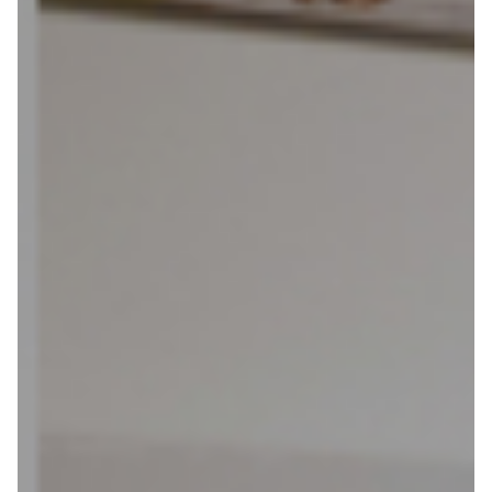
Vakantiefietsen
Intakelijst voor een vakantiefiets
Keuzehulp: Hoe kies je een vakantiefiets
Keuzehulp: Elektrische fiets
Merken
Fietsverzekering Afsluiten
Help mij bij
het