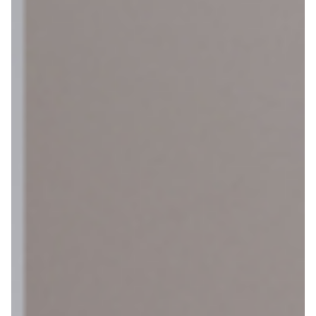
Contact
Gelukkige Klanten
Tel: 020-616 4091
Mail: info@vakantiefietser.nl
Help mij bij
het
kiezen
van een fiets
Maak een afspraak
Over ons
Contact
De winkel
Blog