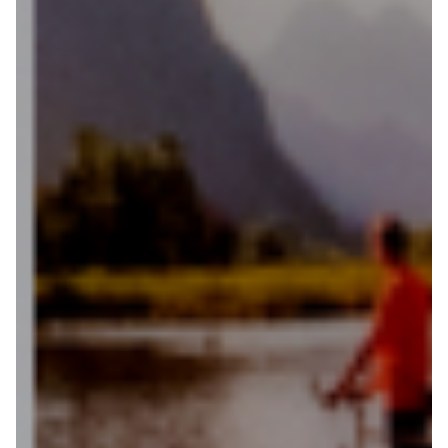
Fietsonderdelen
Fietsbanden
Sturen
Zadels
Kleding
Meer fietsonderdelen en accessoires
Onderhoud en Reparatie
Help mij bij
het
kiezen
van een fiets
Maak een afspraak