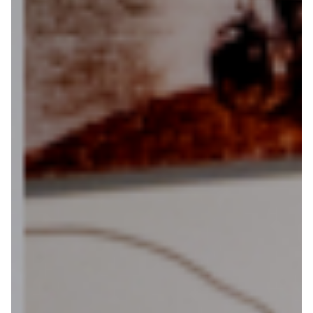
Over ons
Contact
De winkel
Blog
Alles voor de fietsvakantie
Paklijst
Bikepacking
Fiets in vliegtuig vervoeren
Navigatie en USB opladers
Cursussen en lezingen