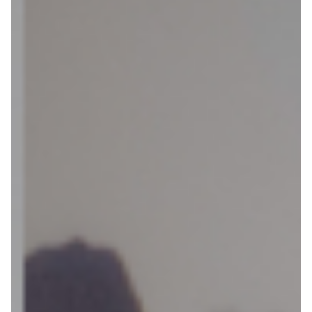
kiezen
van een fiets
Maak een afspraak
Over ons
Contact
De winkel
Blog