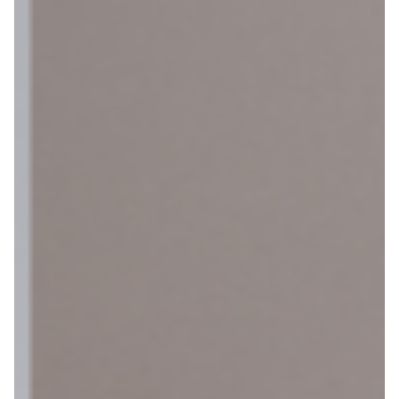
het
kiezen
Maak een afspraak