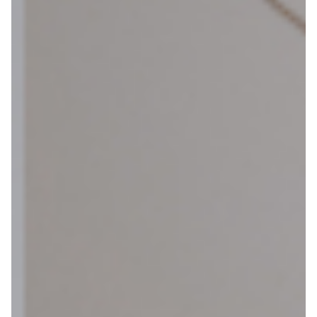
Webshop
Help mij bij
het
kiezen
van een fiets
Maak een afspraak
Over ons
Contact
De winkel
Blog