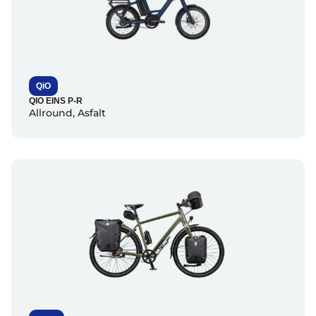
QiO
QIO EINS P-R
Allround
,
Asfalt