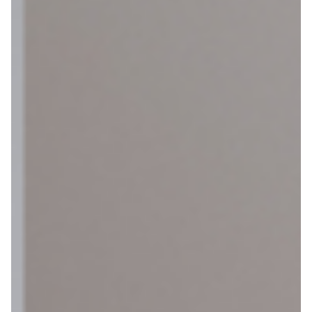
Maak een afspraak
Over ons
Contact
De winkel
Blog