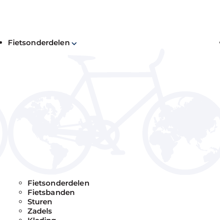
Fietsonderdelen
kantiefietsen: duurzame fietsen die weinig
ou de beste fiets uit.
Fietsonderdelen
Fietsbanden
Sturen
Zadels