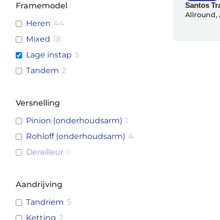
Framemodel
Santos Tr
Allround
,
Heren
44
Mixed
18
Lage instap
5
Tandem
2
Versnelling
Pinion (onderhoudsarm)
1
Rohloff (onderhoudsarm)
4
Derailleur
0
Aandrijving
Tandriem
5
Ketting
2