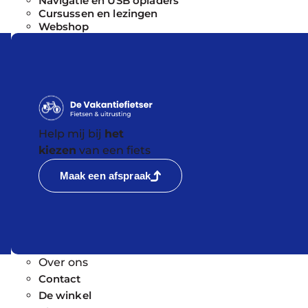
Navigatie en USB opladers
Cursussen en lezingen
Webshop
Help mij bij
het
kiezen
van een fiets
Maak een afspraak
Over ons
Contact
De winkel