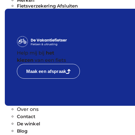
Merken
Fietsverzekering Afsluiten
Help mij bij
het
kiezen
van een fiets
Maak een afspraak
Over ons
Contact
De winkel
Blog