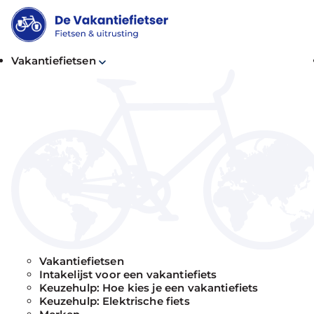
Vakantiefietsen
Bekijk alle
vakantiefietsen
De Vakantiefietser is dé winkel voor premium va
onderhoud vergen.
Maak een afspraak en wij zoeken samen met j
Vakantiefietsen
Intakelijst voor een vakantiefiets
Keuzehulp: Hoe kies je een vakantiefiets
Keuzehulp: Elektrische fiets