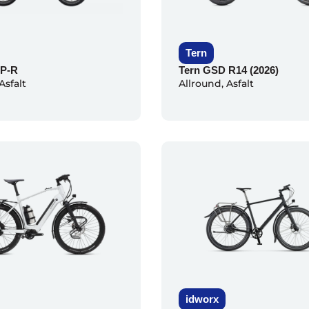
Tern
 P-R
Tern GSD R14 (2026)
Asfalt
Allround
,
Asfalt
idworx