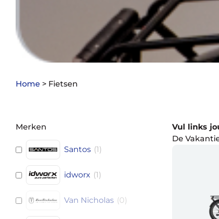
Home
>
Fietsen
Merken
Vul links j
De Vakantie
Santos
(
1
)
idworx
(
1
)
Van Nicholas
(
0
)