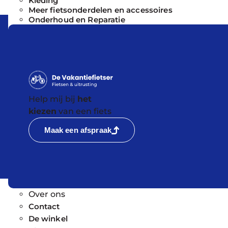
Kleding
Meer fietsonderdelen en accessoires
Onderhoud en Reparatie
Help mij bij
het
kiezen
van een fiets
Maak een afspraak
Over ons
Contact
De winkel