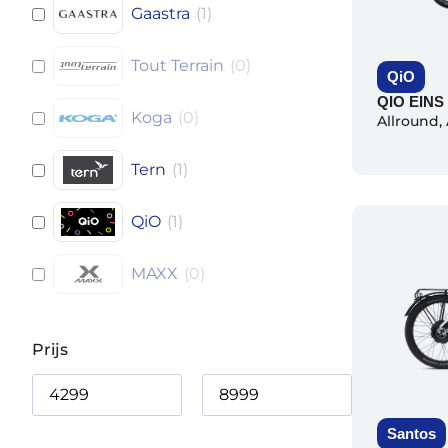
Gaastra
(
1
)
Tout Terrain
(
0
)
QiO
QIO EINS
Koga
(
0
)
Allround
,
Tern
(
1
)
QiO
(
1
)
MAXX
(
0
)
Prijs
Santos