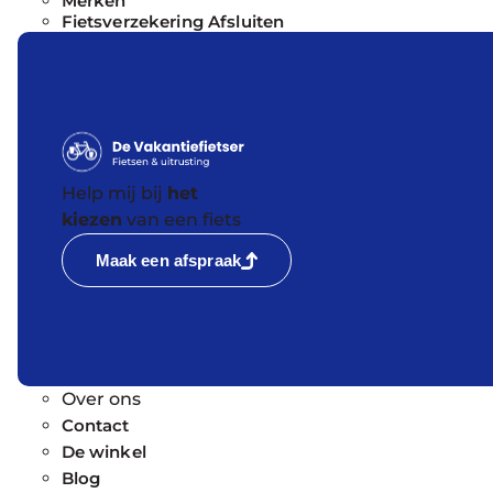
Merken
Fietsverzekering Afsluiten
Help mij bij
het
kiezen
van een fiets
Maak een afspraak
Over ons
Contact
De winkel
Blog