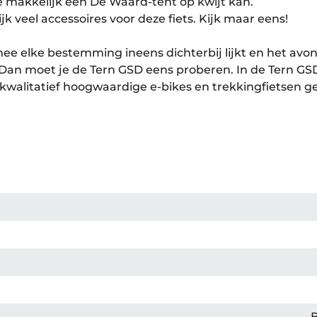
e makkelijk een De Waard-tent op kwijt kan.
k veel accessoires voor deze fiets. Kijk maar eens!
mee elke bestemming ineens dichterbij lijkt en het av
 Dan moet je de Tern GSD eens proberen. In de Tern GS
kwalitatief hoogwaardige e-bikes en trekkingfietsen 