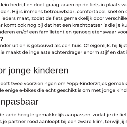
klein bedrijf en doet graag zaken op de fiets in plaats 
eden. Hij is immens betrouwbaar, comfortabel, snel én 
el ieders maat, zodat de fiets gemakkelijk door verschil
 komt ook nog bij dat het een krachtpatser is die je 
nderen en/of een familietent en genoeg etenswaar voor
s?
zonder uit en is gebouwd als een huis. Of eigenlijk: hij li
e maakt de ingelaste achterdrager enorm stijf en dat is 
or jonge kinderen
eft twee voorzieningen om Yepp-kinderzitjes gemakke
 enige e-bikes die echt geschikt is om met jonge kinde
anpasbaar
de zadelhoogte gemakkelijk aanpassen, zodat je de fiet
 je partner rood aanloopt bij een zware klim, terwijl ji