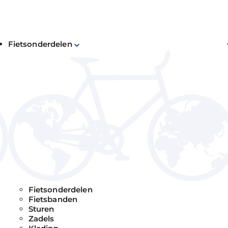
Fietsonderdelen
M
f
d
g
m
Fietsonderdelen
b
Fietsbanden
Sturen
h
Zadels
e