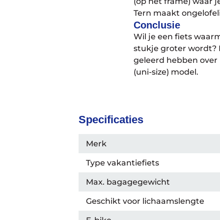
(op het frame) waar j
Tern maakt ongelofelij
Conclusie
Wil je een fiets waar
stukje groter wordt?
geleerd hebben over 
(uni-size) model.
Specificaties
Merk
Type vakantiefiets
Max. bagagegewicht
Geschikt voor lichaamslengte