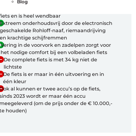
inneemt als hij geparkeerd staat. Hij heeft
Blog
dezelfde afmetingen als een conventionele
fiets en is heel wendbaar
Extreem onderhoudsvrij door de electronisch
geschakelde Rohloff-naaf, riemaandrijving
en krachtige schijfremmen
Vering in de voorvork en zadelpen zorgt voor
het nodige comfort bij een volbeladen fiets
De complete fiets is met 34 kg niet de
lichtste
De fiets is er maar in één uitvoering en in
één kleur
Ook al kunnen er twee accu’s op de fiets,
sinds 2023 wordt er maar één accu
meegeleverd (om de prijs onder de € 10.000,-
te houden)