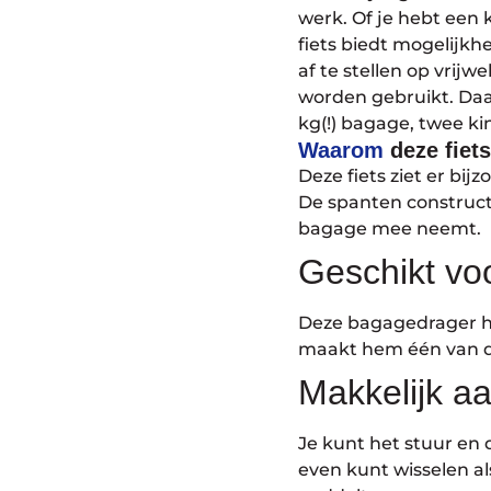
werk. Of je hebt een 
fiets biedt mogelijkh
af te stellen op vrijw
worden gebruikt. Daar
kg(!) bagage, twee ki
Waarom
deze fiet
Deze fiets ziet er bij
De spanten constructi
bagage mee neemt.
Geschikt vo
Deze bagagedrager he
maakt hem één van de
Makkelijk a
Je kunt het stuur en 
even kunt wisselen als