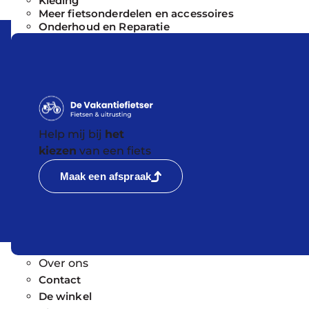
Kleding
f
Meer fietsonderdelen en accessoires
L
Onderhoud en Reparatie
m
k
w
V
L
Help mij bij
het
kiezen
van een fiets
Maak een afspraak
Over ons
Contact
De winkel