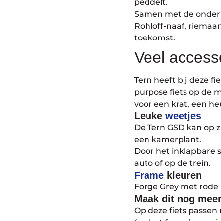
peddelt.
Samen met de onderho
Rohloff-naaf, riemaan
toekomst.
Veel accesso
Tern heeft bij deze 
purpose fiets op de m
voor een krat, een h
Leuke
weetjes
De Tern GSD kan op z
een kamerplant.
Door het inklapbare s
auto of op de trein.
Frame
kleuren
Forge Grey met rode
Maak dit nog mee
Op deze fiets passen 