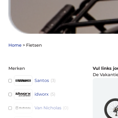
Home
>
Fietsen
Merken
Vul links j
De Vakantie
Santos
(
3
)
idworx
(
5
)
Van Nicholas
(
0
)