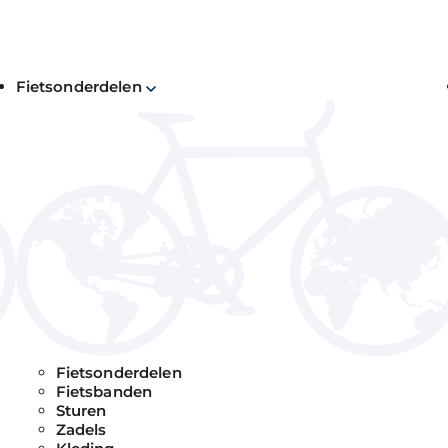
Fietsonderdelen
kantiefietsen: duurzame fietsen die weinig
ou de beste fiets uit.
Fietsonderdelen
Fietsbanden
Sturen
Zadels