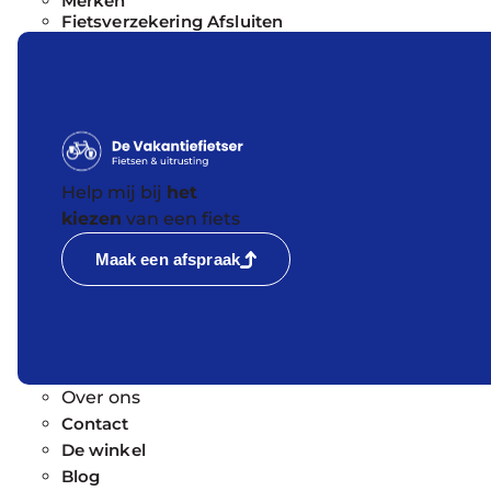
Merken
Fietsverzekering Afsluiten
Help mij bij
het
kiezen
van een fiets
Maak een afspraak
Over ons
Contact
De winkel
Blog