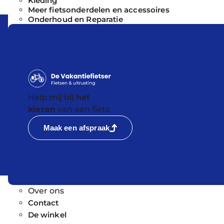
Kleding
Meer fietsonderdelen en accessoires
Onderhoud en Reparatie
Help mij bij
het
kiezen
van een fiets
Maak een afspraak
Over ons
Contact
De winkel