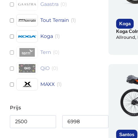
Gaastra
(
0
)
Tout Terrain
(
1
)
Koga
Koga Colm
Koga
(
1
)
Allround
,
Tern
(
0
)
QiO
(
0
)
MAXX
(
1
)
Prijs
Santos