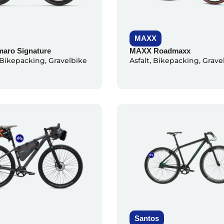
MAXX
aro Signature
MAXX Roadmaxx
Bikepacking
,
Gravelbike
Asfalt
,
Bikepacking
,
Grave
Santos