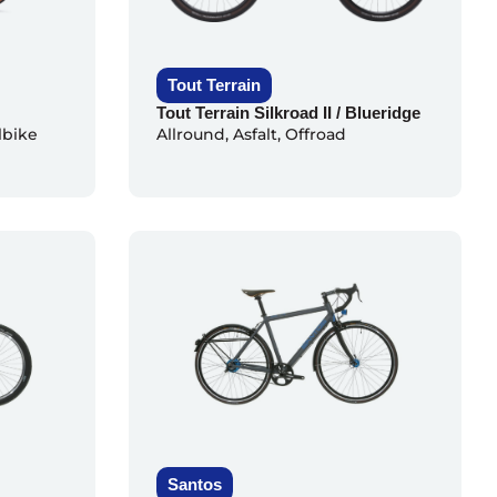
Tout Terrain
Tout Terrain Silkroad II / Blueridge
lbike
Allround
,
Asfalt
,
Offroad
Santos