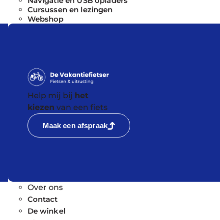
Navigatie en USB opladers
Cursussen en lezingen
Webshop
Help mij bij
het
kiezen
van een fiets
Maak een afspraak
Over ons
Contact
De winkel