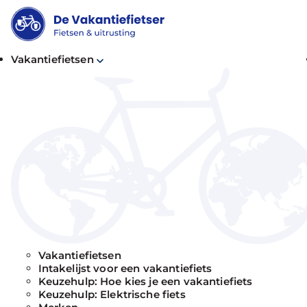
Vakantiefietsen
Bekijk alle
vakantiefietsen
De Vakantiefietser is dé winkel voor premium va
onderhoud vergen.
Maak een afspraak en wij zoeken samen met j
Vakantiefietsen
Intakelijst voor een vakantiefiets
Keuzehulp: Hoe kies je een vakantiefiets
Keuzehulp: Elektrische fiets