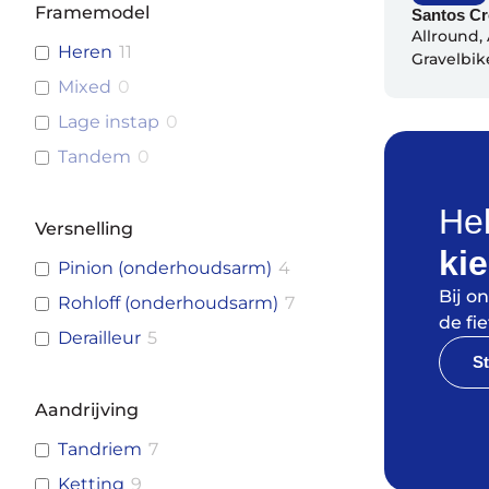
Framemodel
Santos Cr
Allround
,
Heren
11
Gravelbik
Mixed
0
Lage instap
0
Tandem
0
Hel
Versnelling
ki
Pinion (onderhoudsarm)
4
Bij o
Rohloff (onderhoudsarm)
7
de fie
Derailleur
5
St
Aandrijving
Tandriem
7
Ketting
9