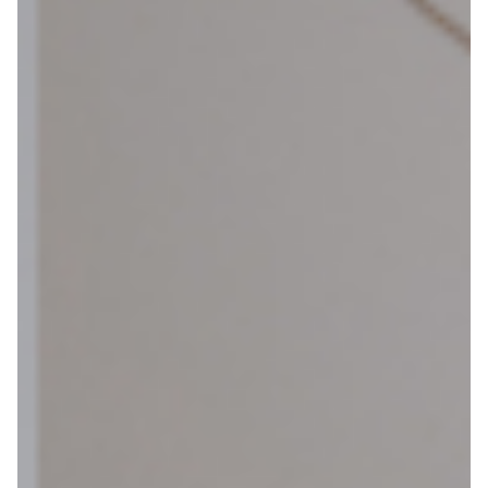
Webshop
Help mij bij
het
kiezen
van een fiets
Maak een afspraak
Over ons
Contact
De winkel
Blog