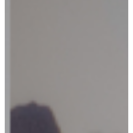
kiezen
van een fiets
Maak een afspraak
Over ons
Contact
De winkel
Blog