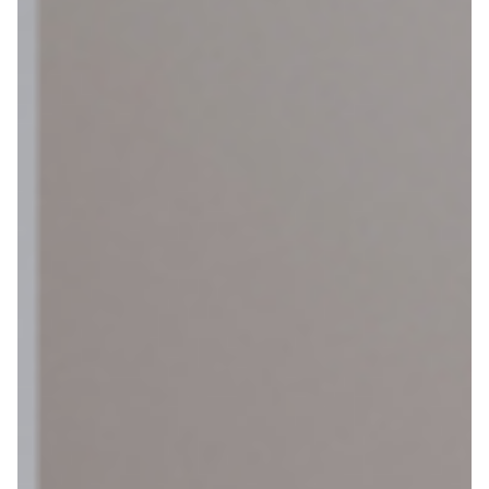
Maak een afspraak
Over ons
Contact
De winkel
Blog