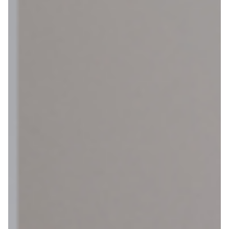
Azië
Afrika
Amerika
Europa
Help mij bij
het
kiezen
van een fiets