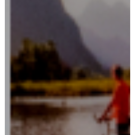
Fietsonderdelen
Fietsbanden
Sturen
Zadels
Kleding
Meer fietsonderdelen en accessoires
Onderhoud en Reparatie
Help mij bij
het
kiezen
van een fiets
Maak een afspraak