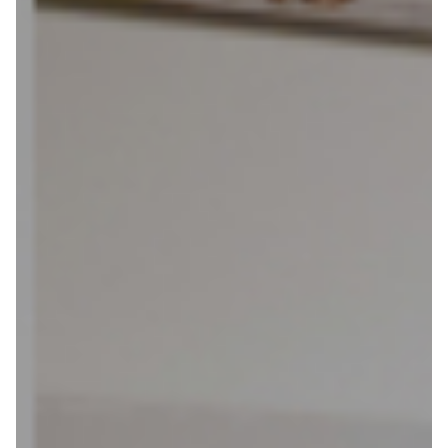
Vakantiefietsen
Intakelijst voor een vakantiefiets
Keuzehulp: Hoe kies je een vakantiefiets
Keuzehulp: Elektrische fiets
Merken
Fietsverzekering Afsluiten
Help mij bij
het