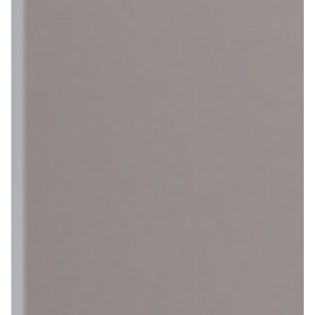
Contact
Gelukkige Klanten
Tel: 020-616 4091
Mail: info@vakantiefietser.nl
Help mij bij
het
kiezen
van een fiets
Maak een afspraak
Over ons
Contact
De winkel
Blog