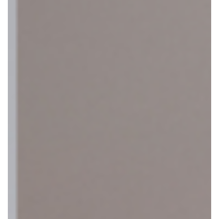
het
kiezen
Maak een afspraak