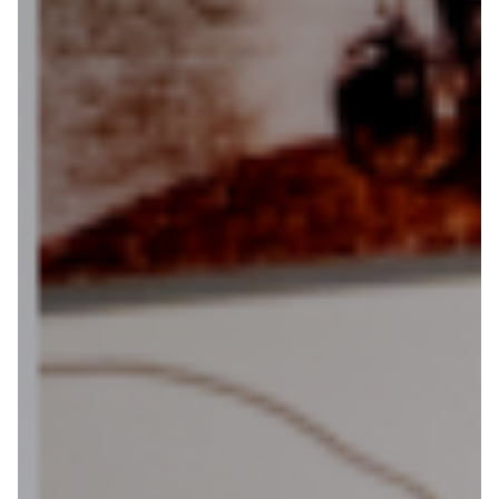
Over ons
Contact
De winkel
Blog
Alles voor de fietsvakantie
Paklijst
Bikepacking
Fiets in vliegtuig vervoeren
Navigatie en USB opladers
Cursussen en lezingen