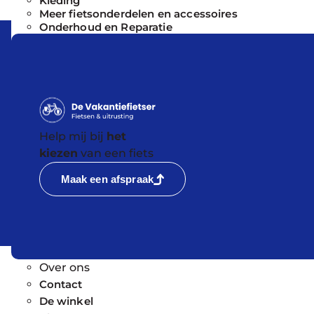
Kleding
Meer fietsonderdelen en accessoires
Onderhoud en Reparatie
Help mij bij
het
kiezen
van een fiets
Maak een afspraak
Over ons
Contact
De winkel