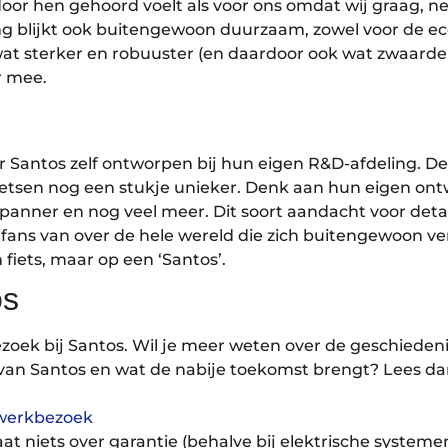
door hen gehoord voelt als voor ons omdat wij graag, net
blijkt ook buitengewoon duurzaam, zowel voor de ecol
wat sterker en robuuster (en daardoor ook wat zwaarde
r mee.
 Santos zelf ontworpen bij hun eigen R&D-afdeling. 
ietsen nog een stukje unieker. Denk aan hun eigen on
panner en nog veel meer. Dit soort aandacht voor deta
a fans van over de hele wereld die zich buitengewoon v
n fiets, maar op een ‘Santos’.
os
ezoek bij Santos. Wil je meer weten over de geschiede
van Santos en wat de nabije toekomst brengt? Lees da
 werkbezoek
at niets over garantie (behalve bij elektrische systeme