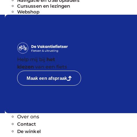
Navigatie en USB opladers
Cursussen en lezingen
Webshop
Help mij bij
het
kiezen
van een fiets
Maak een afspraak
Over ons
Contact
De winkel