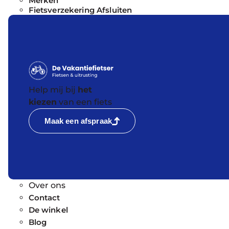
Merken
Fietsverzekering Afsluiten
Help mij bij
het
kiezen
van een fiets
Maak een afspraak
Over ons
Contact
De winkel
Blog