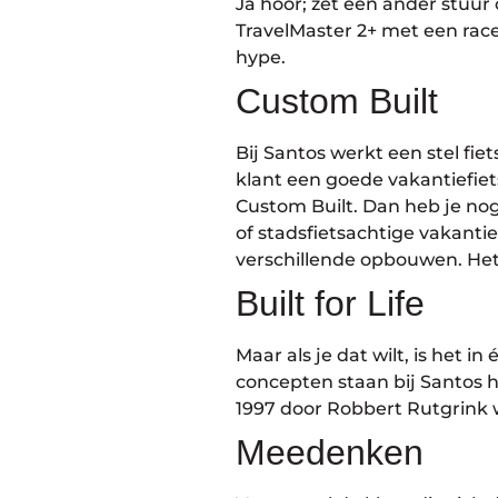
Ja hoor; zet een ander stuu
TravelMaster 2+ met een rac
hype.
Custom Built
Bij Santos werkt een stel fie
klant een goede vakantiefiets
Custom Built. Dan heb je nog 
of stadsfietsachtige vakanti
verschillende opbouwen. Het 
Built for Life
Maar als je dat wilt, is het i
concepten staan bij Santos h
1997 door Robbert Rutgrink
Meedenken