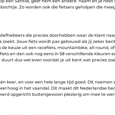
r op een Santos, geef hem een andere naam en je hebt d
ebochtje. Zo worden ook die fietsers geholpen die mee
tsliefhebbers die precies doorhebben waar de klant naar
 zoekt. Jouw fiets wordt pas gebouwd als jij zeker bent
de keuze uit een racefiets, mountainbike, all-round, off-
efiets en dan ook nog eens in 58 verschillende kleuren 
duurt dus wel even voordat je uit bent wat precies zoe
n één keer, en voor een hele lange tijd goed. Dit noemen z
eel hoog in het vaandel. Dit maakt dit Nederlandse bed
 werd opgericht buitengewoon plezierig om mee te wer