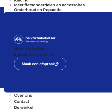
Kleding
Meer fietsonderdelen en accessoires
Onderhoud en Reparatie
Help mij bij
het
kiezen
van een fiets
Maak een afspraak
Over ons
Contact
De winkel