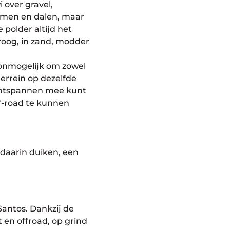
 over gravel,
immen en dalen, maar
 polder altijd het
roog, in zand, modder
a onmogelijk om zowel
 terrein op dezelfde
s ontspannen mee kunt
f-road te kunnen
 daarin duiken, een
 Santos. Dankzij de
t en offroad, op grind