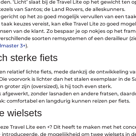
en. ‘Licht’ slaat bij de Travel Lite op het gewicht ten 
ezels van Santos; de Land Rovers, de alleskunners.
 gericht op het zo goed mogelijk vervullen van een taak,
 taak keuzes vereist, kan elke Travel Lite zo goed moge
sen van de klant. Zo bespaar je op nokjes op het fram
erschillende soorten remsystemen of een derailleur (zi
lmaster 3+
).
ch sterke fiets
een relatief lichte fiets, mede dankzij de ontwikkeling v
ie voorvork is lichter dan het stalen exemplaar in de 
roter zijn (oversized), is hij toch even sterk.
ak afgewerkt, zonder lasnaden en andere fratsen, daardoo
ak: comfortabel en langdurig kunnen reizen per fiets.
e wielsets
ze Travel Lite een +? Dit heeft te maken met het conc
+ introduceerde, de mogelijkheid om twee wielsets in de