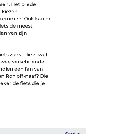
tsen. Het brede
 kiezen.
ijfremmen. Ook kan de
iets de meest
an van zijn
fiets zoekt die zowel
twee verschillende
endien een fan van
een Rohloff-naaf? Die
ker de fiets die je
Santos