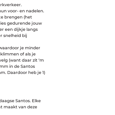
erkverkeer.
hun voor- en nadelen.
te brengen (het
rlies gedurende jouw
ver een dijkje langs
r snelheid bij
 waardoor je minder
 klimmen of als je
velg (want daar zit ‘m
5 mm in de Santos
mm. Daardoor heb je 1)
edaagse Santos. Elke
Dat maakt van deze