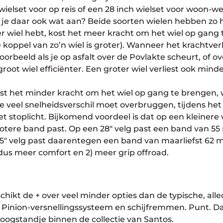
 wielset voor op reis of een 28 inch wielset voor woon-w
 je daar ook wat aan? Beide soorten wielen hebben zo 
r wiel hebt, kost het meer kracht om het wiel op gang 
koppel van zo’n wiel is groter). Wanneer het krachtve
jvoorbeeld als je op asfalt over de Povlakte scheurt, of o
 groot wiel efficiënter. Een groter wiel verliest ook minde
kost het minder kracht om het wiel op gang te brengen,
 je veel snelheidsverschil moet overbruggen, tijdens het
t stoplicht. Bijkomend voordeel is dat op een kleinere 
grotere band past. Op een 28″ velg past een band van 5
7,5″ velg past daarentegen een band van maarliefst 62 
dus meer comfort en 2) meer grip offroad.
hikt de + over veel minder opties dan de typische, all
en Pinion-versnellingssysteem en schijfremmen. Punt. 
hoogstandje binnen de collectie van Santos.