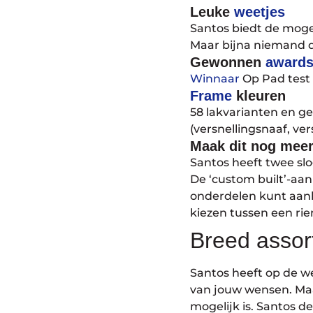
Leuke
weetjes
Santos biedt de mogel
Maar bijna niemand d
Gewonnen
award
Winnaar
Op Pad test ‘
Frame
kleuren
58 lakvarianten en ge
(versnellingsnaaf, ve
Maak dit nog mee
Santos heeft twee slog
De ‘custom built’-aan
onderdelen kunt aanle
kiezen tussen een rie
Breed assor
Santos heeft op de we
van jouw wensen. Maar
mogelijk is. Santos d