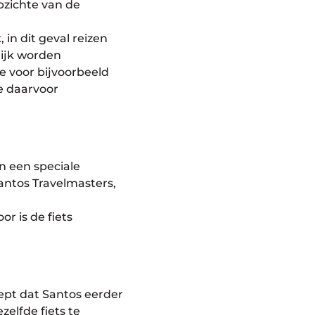
opzichte van de
 in dit geval reizen
lijk worden
e voor bijvoorbeeld
e daarvoor
an een speciale
Santos Travelmasters,
r is de fiets
ept dat Santos eerder
zelfde fiets te