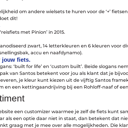
ijkheid om andere wielsets te huren voor de ‘+’ fietsen
oet dit!
s
reisfiets met Pinion’ in 2015.
anodiseerd zwart, 14 letterkleuren en 6 kleuren voor d
rsnellingsbak, accu en naafdynamo).
r
jouw fiets.
ans: ‘built for life’ en ‘custom built’. Beide slogans ne
pak van Santos betekent voor jou als klant dat je bijvo
veren, je kleur kunt kiezen uit de vijftig Santos framek
m en een kettingaandrijving bij een Rohloff-naaf of een
timent
bsite een customizer waarmee je zelf de fiets kunt sa
 als een optie daar niet in staat, dan betekent dat nie
enkt graag met je mee over alle mogelijkheden. Die kla