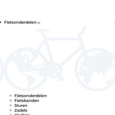
Fietsonderdelen
“
A
m
d
h
Fietsonderdelen
V
Fietsbanden
Sturen
Zadels
L