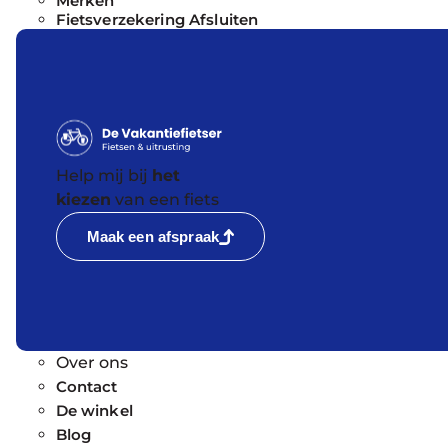
Merken
Fietsverzekering Afsluiten
Help mij bij
het
kiezen
van een fiets
Maak een afspraak
Over ons
Contact
De winkel
Blog