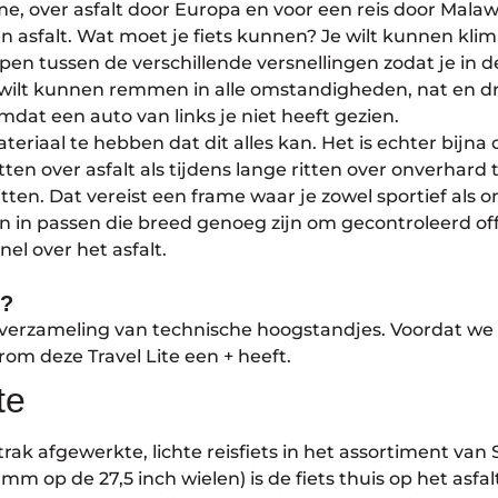
 over asfalt door Europa en voor een reis door Malawi
n asfalt. Wat moet je fiets kunnen? Je wilt kunnen kl
ppen tussen de verschillende versnellingen zodat je in de
Je wilt kunnen remmen in alle omstandigheden, nat en d
dat een auto van links je niet heeft gezien.
teriaal te hebben dat dit alles kan. Het is echter bijn
ritten over asfalt als tijdens lange ritten over onverhard
zitten. Dat vereist een frame waar je zowel sportief al
n in passen die breed genoeg zijn om gecontroleerd of
nel over het asfalt.
s?
n verzameling van technische hoogstandjes. Voordat we
rom deze Travel Lite een + heeft.
te
strak afgewerkte, lichte reisfiets in het assortiment van
m op de 27,5 inch wielen) is de fiets thuis op het asfal