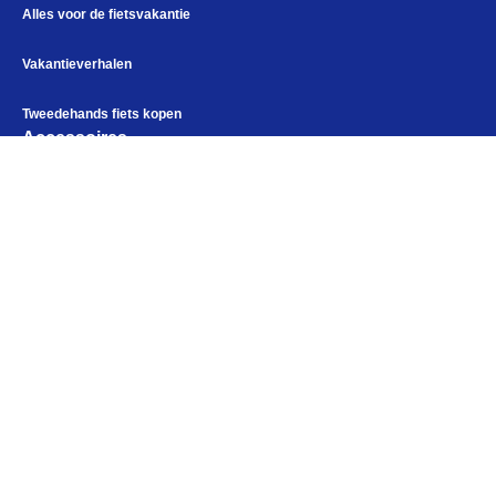
Alles voor de fietsvakantie
Vakantieverhalen
Tweedehands fiets kopen
Accessoires
Fietstassen
Fietskleding
Alles voor de fietsvakantie
Paklijst
Bikepacking
Bikepacking
Fiets in vliegtuig vervoeren
Elektronica
Navigatie en USB opladers
Cursussen en lezingen
Kampeerartikelen
Webshop
Openingstijden
Maandag
Gesloten
Dinsdag
10:00 - 18:00
Woensdag
10:00 - 18:00
Donderdag
10:00 - 18:00
Vrijdag
10:00 - 18:00
Zaterdag
09:00 - 17:00
Zondag
Gesloten
Help mij bij
het