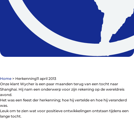
Contact
De winkel
Blog
Home
>
Herkenning
11 april 2013
Onze klant Wycher is een paar maanden terug van een tocht naar
Shanghai. Hij nam een onderwerp voor zijn rekening op de wereldreis
avond.
Fietsonderdelen
Het was een feest der herkenning; hoe hij vertelde en hoe hij veranderd
Fietsbanden
was.
Sturen
Leuk om te zien wat voor positieve ontwikkelingen ontstaan tijdens een
Zadels
lange tocht.
Kleding
Meer fietsonderdelen en accessoires
Onderhoud en Reparatie