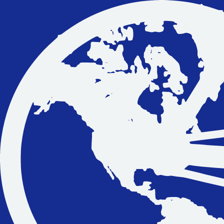
Vakantiefietsen
Intakelijst voor een vakantiefiets
Keuzehulp: Hoe kies je een vakantiefiets
Keuzehulp: Elektrische fiets
Merken
Fietsverzekering Afsluiten
Help mij bij
het
kiezen
van een fiets
Maak een afspraak
Over ons