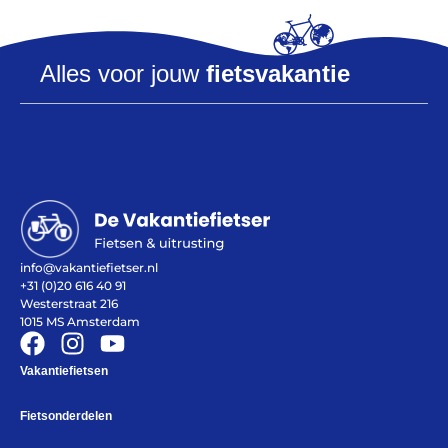
Alles voor jouw
fietsvakantie
Help mij bij
het
kiezen
van een fiets
Maak een afspraak
info@vakantiefietser.nl
+31 (0)20 616 40 91
Over ons
Westerstraat 216
Contact
1015 MS Amsterdam
De winkel
Blog
Vakantiefietsen
Fietsonderdelen