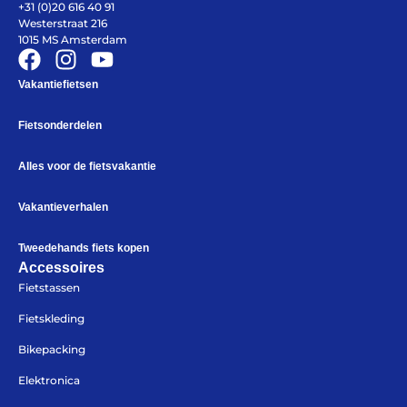
+31 (0)20 616 40 91
Help mij bij
het
Westerstraat 216
kiezen
van een fiets
1015 MS Amsterdam
Maak een afspraak
Vakantiefietsen
Fietsonderdelen
Over ons
Alles voor de fietsvakantie
Contact
De winkel
Vakantieverhalen
Blog
Tweedehands fiets kopen
Accessoires
Fietstassen
Fietskleding
Bikepacking
Elektronica