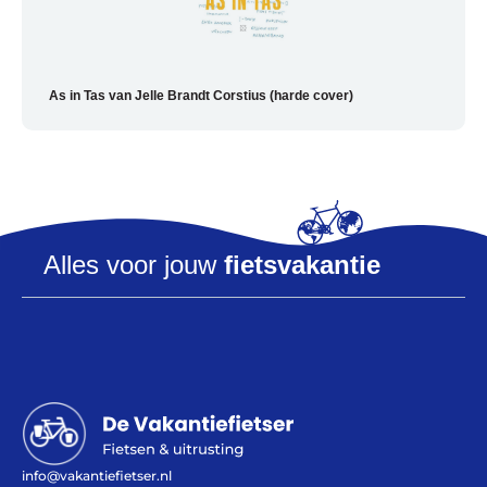
As in Tas van Jelle Brandt Corstius (harde cover)
Alles voor de fietsvakantie
Paklijst
Alles voor jouw
fietsvakantie
Bikepacking
Fiets in vliegtuig vervoeren
Navigatie en USB opladers
Cursussen en lezingen
Webshop
info@vakantiefietser.nl