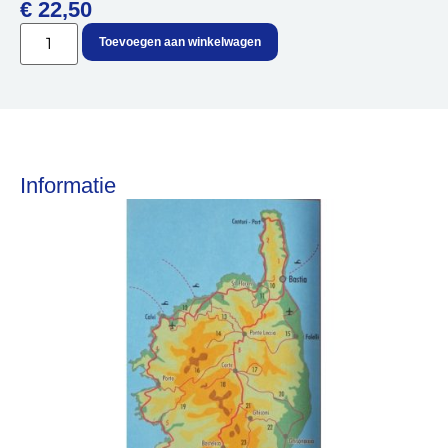
€
22,50
Over ons
Contact
De winkel
Toevoegen aan winkelwagen
Blog
Informatie
Fietsonderdelen
Fietsbanden
Sturen
Zadels
Kleding
Meer fietsonderdelen en accessoires