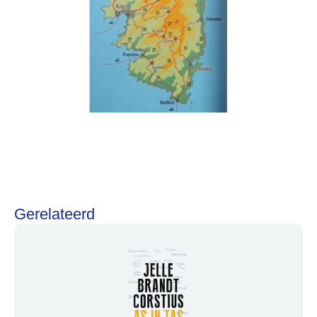
Onderhoud en Reparatie
Help mij bij
het
kiezen
van een fiets
Maak een afspraak
Gerelateerd
Over ons
Contact
De winkel
Blog