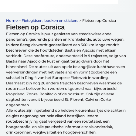
Vakantiefietsen
Home
>
Fietsgidsen, boeken en stickers
>
Fietsen op Corsica
Intakelijst voor een vakantiefiets
Fietsen op Corsica
Keuzehulp: Hoe kies je een vakantiefiets
Fietsen op Corsica is puur genieten van steeds wisselende
Keuzehulp: Elektrische fiets
panorama’s, geurende planten en kronkelende, autoluwe wegen.
Merken
In deze fietsgids wordt gedetailleerd een 560 km lange rondrit
Fietsverzekering Afsluiten
beschreven die de hoofdsteden Bastia en Ajaccio met elkaar
verbindt. Deze hoofdroute, onderverdeeld in 9 trajecten, volgt van
Bastia naar Ajaccio de kust en gaat terug dwars door het
binnenland. De route sluit aan op de belangrijkste luchthavens en
veerverbindingen met het vasteland en vormt zodoende een
schakel in Ring 4 van het Europese Fietsweb in wording.
Daarnaast zijn nog 26 andere trajecten beschreven waarmee de
route naar believen kan worden uitgebreid naar bijvoorbeeld
Help mij bij
het
Propriano, Zonza, Bonifacio of de oostkust. Ook zijn diverse
kiezen
van een fiets
dagtochten vanuit bijvoorbeeld St. Florent, Calvi en Corte
Maak een afspraak
opgenomen.
Alle routes zijn ingetekend op heldere kleurenkaartjes die achterin
de gids nagenoeg het hele eiland bestrijken. Iedere
routebeschrijving gaat vergezeld van een routetabel, een
hoogteprofiel en alle praktische informatie zoals onderdak,
drinkbronnen, wegkwaliteit en hoogteverschillen.