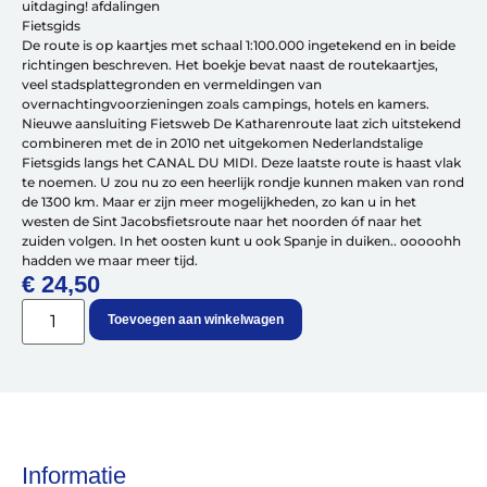
uitdaging! afdalingen
Over ons
Contact
Fietsgids
De route is op kaartjes met schaal 1:100.000 ingetekend en in beide
De winkel
richtingen beschreven. Het boekje bevat naast de routekaartjes,
Blog
veel stadsplattegronden en vermeldingen van
overnachtingvoorzieningen zoals campings, hotels en kamers.
Nieuwe aansluiting Fietsweb De Katharenroute laat zich uitstekend
combineren met de in 2010 net uitgekomen Nederlandstalige
Fietsgids langs het CANAL DU MIDI. Deze laatste route is haast vlak
te noemen. U zou nu zo een heerlijk rondje kunnen maken van rond
de 1300 km. Maar er zijn meer mogelijkheden, zo kan u in het
westen de Sint Jacobsfietsroute naar het noorden óf naar het
zuiden volgen. In het oosten kunt u ook Spanje in duiken.. ooooohh
hadden we maar meer tijd.
€
24,50
Toevoegen aan winkelwagen
Fietsonderdelen
Fietsbanden
Sturen
Zadels
Kleding
Informatie
Meer fietsonderdelen en accessoires