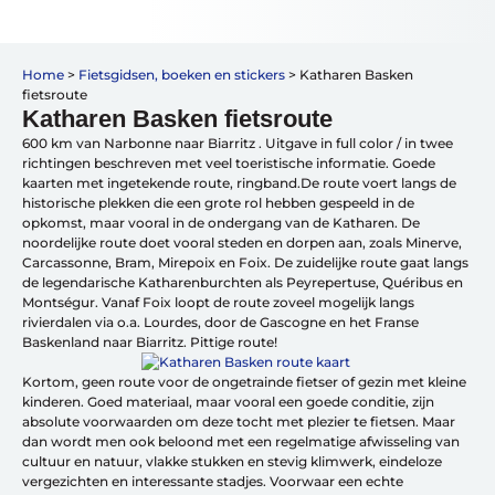
Vakantiefietsen
Home
>
Fietsgidsen, boeken en stickers
>
Katharen Basken
Intakelijst voor een vakantiefiets
fietsroute
Keuzehulp: Hoe kies je een vakantiefiets
Katharen Basken fietsroute
Keuzehulp: Elektrische fiets
600 km van Narbonne naar Biarritz . Uitgave in full color / in twee
Merken
richtingen beschreven met veel toeristische informatie. Goede
Fietsverzekering Afsluiten
kaarten met ingetekende route, ringband.De route voert langs de
historische plekken die een grote rol hebben gespeeld in de
opkomst, maar vooral in de ondergang van de Katharen. De
noordelijke route doet vooral steden en dorpen aan, zoals Minerve,
Carcassonne, Bram, Mirepoix en Foix. De zuidelijke route gaat langs
de legendarische Katharenburchten als Peyrepertuse, Quéribus en
Montségur. Vanaf Foix loopt de route zoveel mogelijk langs
rivierdalen via o.a. Lourdes, door de Gascogne en het Franse
Help mij bij
het
Baskenland naar Biarritz. Pittige route!
kiezen
van een fiets
Maak een afspraak
Kortom, geen route voor de ongetrainde fietser of gezin met kleine
kinderen. Goed materiaal, maar vooral een goede conditie, zijn
absolute voorwaarden om deze tocht met plezier te fietsen. Maar
dan wordt men ook beloond met een regelmatige afwisseling van
cultuur en natuur, vlakke stukken en stevig klimwerk, eindeloze
vergezichten en interessante stadjes. Voorwaar een echte