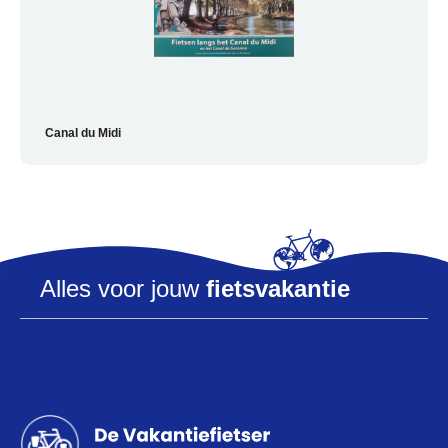
Canal du Midi
Alles voor de fietsvakantie
Paklijst
Bikepacking
Fiets in vliegtuig vervoeren
Alles voor jouw
fietsvakantie
Navigatie en USB opladers
Cursussen en lezingen
Webshop