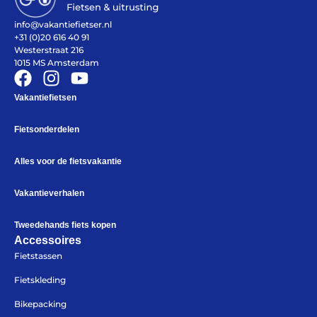
Help mij bij
het
info@vakantiefietser.nl
kiezen
van een fiets
+31 (0)20 616 40 91
Maak een afspraak
Westerstraat 216
1015 MS Amsterdam
Vakantiefietsen
Over ons
Fietsonderdelen
Contact
De winkel
Alles voor de fietsvakantie
Blog
Vakantieverhalen
Tweedehands fiets kopen
Accessoires
Fietstassen
Fietskleding
Bikepacking