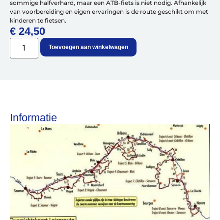
Over ons
sommige halfverhard, maar een ATB-fiets is niet nodig. Afhankelijk
Contact
van voorbereiding en eigen ervaringen is de route geschikt om met
De winkel
kinderen te fietsen.
Blog
€
24,50
Toevoegen aan winkelwagen
Informatie
Fietsonderdelen
Fietsbanden
Sturen
Zadels
Kleding
Meer fietsonderdelen en accessoires