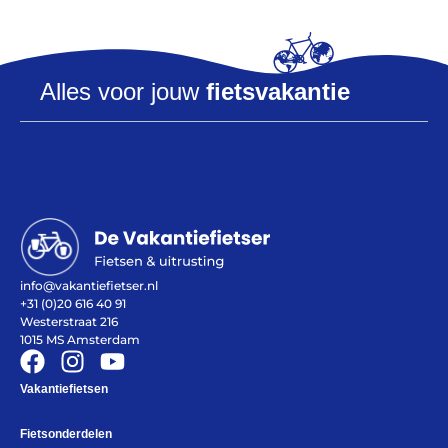
Alles voor jouw
fietsvakantie
Alles voor de fietsvakantie
Paklijst
Bikepacking
Fiets in vliegtuig vervoeren
Navigatie en USB opladers
info@vakantiefietser.nl
Cursussen en lezingen
+31 (0)20 616 40 91
Webshop
Westerstraat 216
1015 MS Amsterdam
Vakantiefietsen
Fietsonderdelen