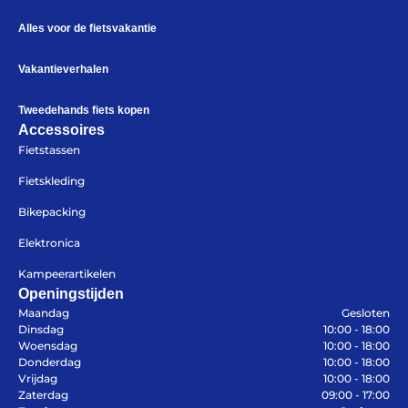
Help mij bij
het
Alles voor de fietsvakantie
kiezen
van een fiets
Maak een afspraak
Vakantieverhalen
Tweedehands fiets kopen
Accessoires
Fietstassen
Over ons
Contact
Fietskleding
De winkel
Blog
Bikepacking
Elektronica
Kampeerartikelen
Openingstijden
Maandag
Gesloten
Dinsdag
10:00 - 18:00
Woensdag
10:00 - 18:00
Donderdag
10:00 - 18:00
Vrijdag
10:00 - 18:00
Zaterdag
09:00 - 17:00