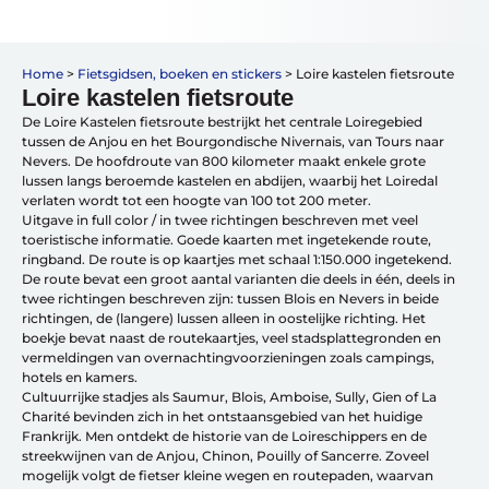
Vakantiefietsen
Home
>
Fietsgidsen, boeken en stickers
>
Loire kastelen fietsroute
Intakelijst voor een vakantiefiets
Loire kastelen fietsroute
Keuzehulp: Hoe kies je een vakantiefiets
De Loire Kastelen fietsroute bestrijkt het centrale Loiregebied
Keuzehulp: Elektrische fiets
tussen de Anjou en het Bourgondische Nivernais, van Tours naar
Merken
Nevers. De hoofdroute van 800 kilometer maakt enkele grote
Fietsverzekering Afsluiten
lussen langs beroemde kastelen en abdijen, waarbij het Loiredal
verlaten wordt tot een hoogte van 100 tot 200 meter.
Uitgave in full color / in twee richtingen beschreven met veel
toeristische informatie. Goede kaarten met ingetekende route,
ringband. De route is op kaartjes met schaal 1:150.000 ingetekend.
De route bevat een groot aantal varianten die deels in één, deels in
twee richtingen beschreven zijn: tussen Blois en Nevers in beide
richtingen, de (langere) lussen alleen in oostelijke richting. Het
Help mij bij
het
boekje bevat naast de routekaartjes, veel stadsplattegronden en
kiezen
van een fiets
vermeldingen van overnachtingvoorzieningen zoals campings,
Maak een afspraak
hotels en kamers.
Cultuurrijke stadjes als Saumur, Blois, Amboise, Sully, Gien of La
Charité bevinden zich in het ontstaansgebied van het huidige
Frankrijk. Men ontdekt de historie van de Loireschippers en de
streekwijnen van de Anjou, Chinon, Pouilly of Sancerre. Zoveel
mogelijk volgt de fietser kleine wegen en routepaden, waarvan