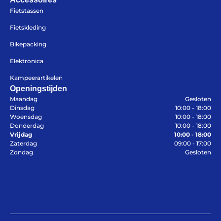
Fietstassen
Fietskleding
Azië
Bikepacking
Afrika
Amerika
Elektronica
Europa
Kampeerartikelen
Openingstijden
Maandag
Gesloten
Dinsdag
10:00 - 18:00
Woensdag
10:00 - 18:00
Donderdag
10:00 - 18:00
Vrijdag
10:00 - 18:00
Help mij bij
het
Zaterdag
09:00 - 17:00
kiezen
van een fiets
Zondag
Gesloten
Maak een afspraak
Over ons