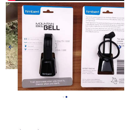
Onderhoud en Reparatie
Help mij bij
het
kiezen
van een fiets
Maak een afspraak
Over ons
Contact
De winkel
Blog