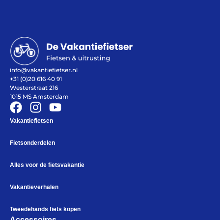
Help mij bij
het
kiezen
van een fiets
Maak een afspraak
info@vakantiefietser.nl
+31 (0)20 616 40 91
Westerstraat 216
Over ons
Contact
1015 MS Amsterdam
De winkel
Blog
Vakantiefietsen
Fietsonderdelen
Alles voor de fietsvakantie
Vakantieverhalen
Tweedehands fiets kopen
Accessoires