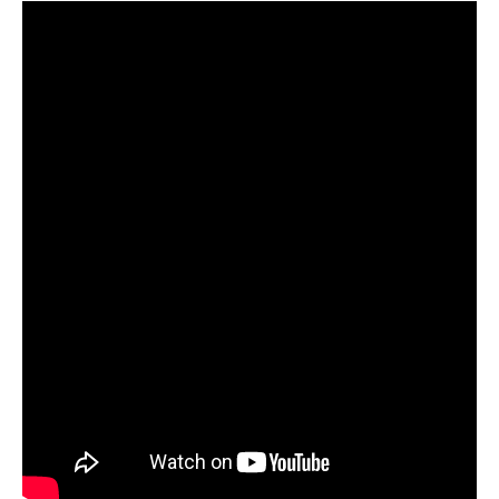
Over ons
Contact
De winkel
Blog
Fietsonderdelen
Fietsbanden
Sturen
Zadels
Kleding
Meer fietsonderdelen en accessoires