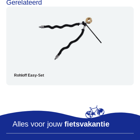
Gerelateerd
Alles voor de fietsvakantie
Paklijst
Rohloff Easy-Set
Bikepacking
Fiets in vliegtuig vervoeren
Navigatie en USB opladers
Cursussen en lezingen
Webshop
Alles voor jouw
fietsvakantie