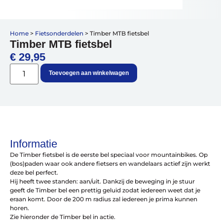
Vakantiefietsen
Home
>
Fietsonderdelen
>
Timber MTB fietsbel
Intakelijst voor een vakantiefiets
Timber MTB fietsbel
Keuzehulp: Hoe kies je een vakantiefiets
€
29,95
Keuzehulp: Elektrische fiets
Merken
Toevoegen aan winkelwagen
Fietsverzekering Afsluiten
Informatie
Help mij bij
het
De Timber fietsbel is de eerste bel speciaal voor mountainbikes. Op
kiezen
van een fiets
(bos)paden waar ook andere fietsers en wandelaars actief zijn werkt
Maak een afspraak
deze bel perfect.
Hij heeft twee standen: aan/uit. Dankzij de beweging in je stuur
geeft de Timber bel een prettig geluid zodat iedereen weet dat je
eraan komt. Door de 200 m radius zal iedereen je prima kunnen
horen.
Zie hieronder de Timber bel in actie.