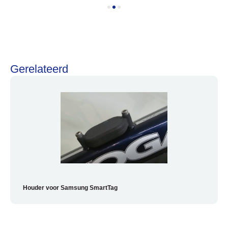
Onderhoud en Reparatie
Gerelateerd
Help mij bij
het
kiezen
van een fiets
Maak een afspraak
Over ons
Contact
De winkel
Blog
Houder voor Samsung SmartTag