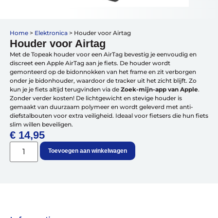
Vakantiefietsen
Home
>
Elektronica
>
Houder voor Airtag
Intakelijst voor een vakantiefiets
Houder voor Airtag
Keuzehulp: Hoe kies je een vakantiefiets
Met de Topeak houder voor een AirTag bevestig je eenvoudig en
Keuzehulp: Elektrische fiets
discreet een Apple AirTag aan je fiets. De houder wordt
Merken
gemonteerd op de bidonnokken van het frame en zit verborgen
Fietsverzekering Afsluiten
onder je bidonhouder, waardoor de tracker uit het zicht blijft. Zo
kun je je fiets altijd terugvinden via de
Zoek-mijn-app van Apple
.
Zonder verder kosten! De lichtgewicht en stevige houder is
gemaakt van duurzaam polymeer en wordt geleverd met anti-
diefstalbouten voor extra veiligheid. Ideaal voor fietsers die hun fiets
slim willen beveiligen.
€
14,95
Help mij bij
het
Toevoegen aan winkelwagen
kiezen
van een fiets
Maak een afspraak