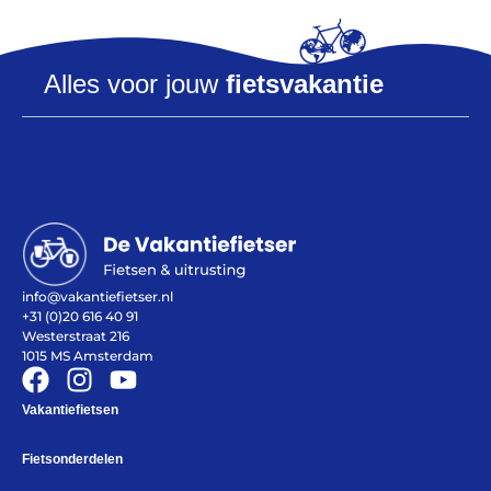
Alles voor jouw
fietsvakantie
Alles voor de fietsvakantie
Paklijst
Bikepacking
Fiets in vliegtuig vervoeren
info@vakantiefietser.nl
Navigatie en USB opladers
+31 (0)20 616 40 91
Cursussen en lezingen
Westerstraat 216
Webshop
1015 MS Amsterdam
Vakantiefietsen
Fietsonderdelen