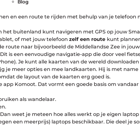
Blog
annen en een route te rijden met behulp van je telefoo
n het buitenland kunt navigeren met GPS op jouw Sm
ablet, of met jouw telefoon
zelf een route
kunt planne
 de route naar bijvoorbeeld de Middellandse Zee in j
Dit is een eenvoudige navigatie-app die door veel fiets
Phone). Je kunt alle kaarten van de wereld downloaden e
rijg je meer opties en mee landkaarten. Hij is met name 
 omdat de layout van de kaarten erg goed is.
de app Komoot. Dat vormt een goede basis om vandaa
bruiken als wandelaar.
en.
Dan weet je meteen hoe alles werkt op je eigen laptop e
gen een meerprijs) laptops beschikbaar. Die deel je s