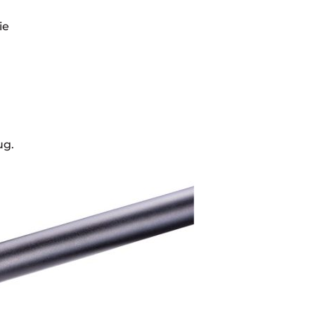
ie
ug.