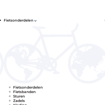
Fietsonderdelen
Ho
sep
W
G
fi
09
In 
Fietsonderdelen
rou
Fietsbanden
ap
Sturen
Zadels
We 