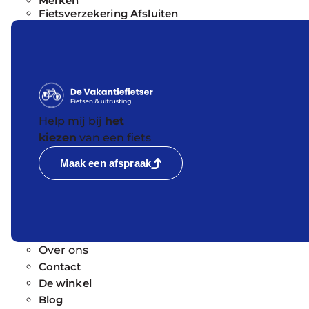
Merken
Fietsverzekering Afsluiten
Help mij bij
het
kiezen
van een fiets
Maak een afspraak
Over ons
Contact
De winkel
Blog