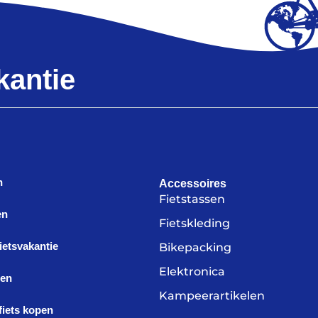
kantie
n
Accessoires
Fietstassen
en
Fietskleding
fietsvakantie
Bikepacking
Elektronica
len
Kampeerartikelen
iets kopen