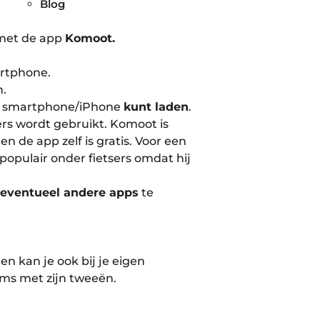
Blog
n met de app
Komoot.
artphone.
n.
ouw smartphone/iPhone
kunt laden
.
ers wordt gebruikt. Komoot is
n de app zelf is gratis. Voor een
populair onder fietsers omdat hij
r
eventueel andere apps
te
n kan je ook bij je eigen
oms met zijn tweeën.