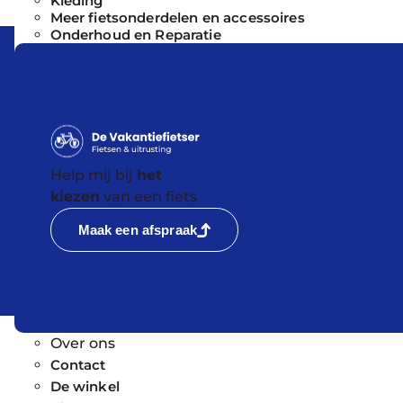
Kleding
Het
Meer fietsonderdelen en accessoires
goe
Onderhoud en Reparatie
Als
uur
€
L
T
Help mij bij
het
kiezen
van een fiets
Maak een afspraak
Over ons
Contact
De winkel