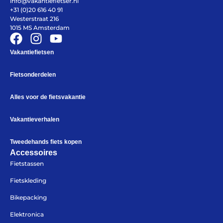
info@vakantiefietser.nl
+31 (0)20 616 40 91
Vakantiefietsen
Westerstraat 216
Intakelijst voor een vakantiefiets
1015 MS Amsterdam
Keuzehulp: Hoe kies je een vakantiefiets
Keuzehulp: Elektrische fiets
Merken
Vakantiefietsen
Fietsverzekering Afsluiten
Fietsonderdelen
Alles voor de fietsvakantie
Vakantieverhalen
Help mij bij
het
kiezen
van een fiets
Tweedehands fiets kopen
Accessoires
Maak een afspraak
Fietstassen
Fietskleding
Bikepacking
Over ons
Elektronica
Contact