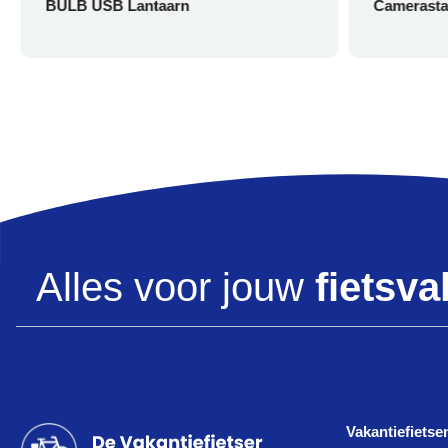
BULB USB Lantaarn
Camerasta
Alles voor jouw
fietsva
Vakantiefietse