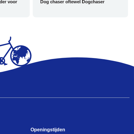
der voor
Dog chaser oftewel Dogchaser
Openingstijden