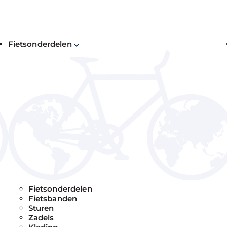
Fietsonderdelen
Ho
C
Als
voo
klu
beu
kab
tie
Fietsonderdelen
€
Fietsbanden
Sturen
Zadels