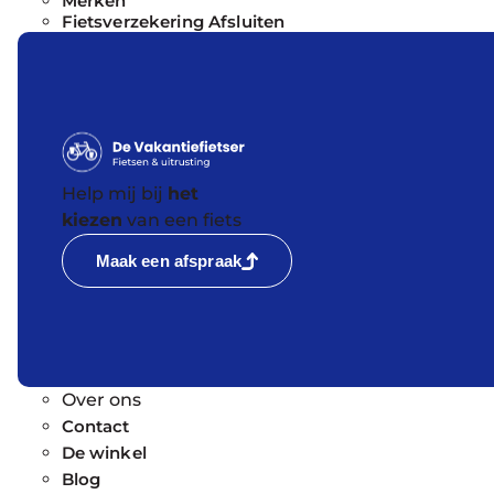
Merken
Fietsverzekering Afsluiten
Help mij bij
het
kiezen
van een fiets
Maak een afspraak
Informatie
Over ons
Contact
De winkel
Blog