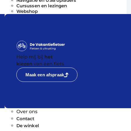
Navigatie en USB opladers
Cursussen en lezingen
Webshop
Help mij bij
het
kiezen
van een fiets
Maak een afspraak
Over ons
Contact
De winkel