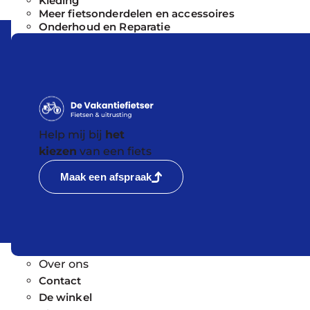
Kleding
Meer fietsonderdelen en accessoires
Onderhoud en Reparatie
Help mij bij
het
kiezen
van een fiets
Maak een afspraak
Over ons
Contact
De winkel