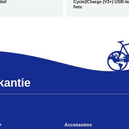
tief
Cycle2Charge (V3+) USB-la
fiets
kantie
n
Accessoires