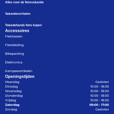
Alles voor de fietsvakantie
Vakantieverhalen
Azië
Afrika
Tweedehands fiets kopen
Amerika
Accessoires
Europa
Fietstassen
Fietskleding
Bikepacking
Elektronica
Kampeerartikelen
Help mij bij
het
kiezen
van een fiets
Openingstijden
Maandag
Gesloten
Maak een afspraak
Dinsdag
10:00 - 18:00
Woensdag
10:00 - 18:00
Donderdag
10:00 - 18:00
Vrijdag
10:00 - 18:00
Zaterdag
09:00 - 17:00
Zondag
Gesloten
Over ons