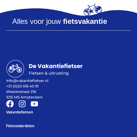
Help mij bij
het
kiezen
van een fiets
Alles voor jouw
fietsvakantie
Maak een afspraak
Over ons
Contact
De winkel
Blog
info@vakantiefietser.nl
+31 (0)20 616 40 91
Westerstraat 216
1015 MS Amsterdam
Vakantiefietsen
Fietsonderdelen