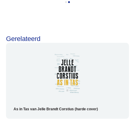
Gerelateerd
Alles voor de fietsvakantie
Paklijst
Bikepacking
Fiets in vliegtuig vervoeren
Navigatie en USB opladers
Cursussen en lezingen
Webshop
As in Tas van Jelle Brandt Corstius (harde cover)