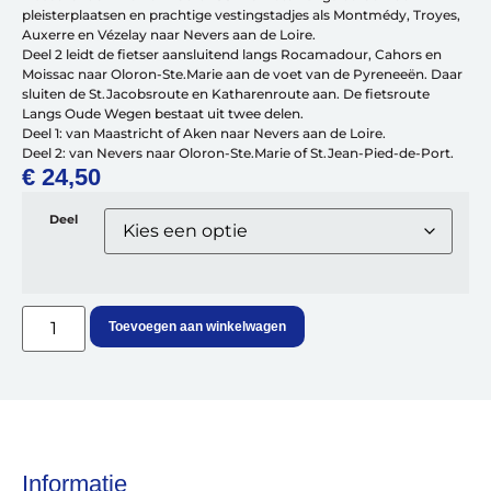
Over ons
pleisterplaatsen en prachtige vestingstadjes als Montmédy, Troyes,
Contact
Auxerre en Vézelay naar Nevers aan de Loire.
De winkel
Deel 2 leidt de fietser aansluitend langs Rocamadour, Cahors en
Blog
Moissac naar Oloron-Ste.Marie aan de voet van de Pyreneeën. Daar
sluiten de St.Jacobsroute en Katharenroute aan. De fietsroute
Langs Oude Wegen bestaat uit twee delen.
Deel 1: van Maastricht of Aken naar Nevers aan de Loire.
Deel 2: van Nevers naar Oloron-Ste.Marie of St.Jean-Pied-de-Port.
€
24,50
Deel
Toevoegen aan winkelwagen
Fietsonderdelen
Fietsbanden
Sturen
Zadels
Kleding
Informatie