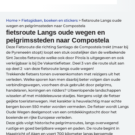
Vakantiefietsen
Home
>
Fietsgidsen, boeken en stickers
>
fietsroute Langs oude
Intakelijst voor een vakantiefiets
wegen en pelgrimssteden naar Compostela
Keuzehulp: Hoe kies je een vakantiefiets
fietsroute Langs oude wegen en
Keuzehulp: Elektrische fiets
pelgrimssteden naar Compostela
Merken
Deze Fietsroute die richting Santiago de Compostela trekt (maar bij
Fietsverzekering Afsluiten
de Pyreneeën stopt) loopt een stuk oostelijker dan de welbekende
Sint Jacobs fietsroute welke ook door Pirola is uitgegeven en ook
verkrijgbaar is bij De Vakantiefietser. Deel 3 van die route sluit aan
op deel 2 van deze fietsroute langs oude wegen!
Trekkende fietsers tonen overeenkomsten met reizigers uit het
verleden. Welke sporen kan men daarbij beter volgen dan oude
verbindingswegen, voorheen druk gebruikt door pelgrims,
handelaren, koningen en ridders? Uiteenlopende landschappen
Help mij bij
het
wisselen af met middeleeuwse stadjes. Nergens volgt de fietser
kiezen
van een fiets
geijkte toeristenwegen. Het karakter is heuvelachtig maar echte
Maak een afspraak
bergen boven 550 meter worden vermeden. De fietser wordt Langs
Oude Wegen deelgenoot van een ontdekkingstocht door het
boeiende en rijke Europese verleden.
Deze gids volgt historische pelgrimsroutes, langs overwegend
rustige en goed berijdbare wegen en paden. De route begint in
Maastricht of Aken en voert 700 kilometer langs beroemde