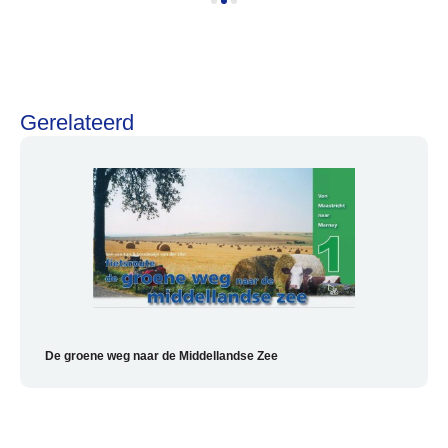
Help mij bij
het
kiezen
van een fiets
Maak een afspraak
Gerelateerd
Over ons
Contact
De winkel
Blog
De groene weg naar de Middellandse Zee