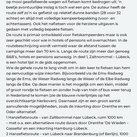
op mooi geasfalteerde wegen wil fietsen komt bedrogen uit; ‘n
Over ons
beetje avontuurlijke inslag is toch wel een pre. De auteur heeft de
Contact
route zelf zo’n 4x gefietst op relatief dunne banden (28 voor 32
De winkel
achter) en altijd met volledige kampeerbepakking (voor- en
Blog
achtertassen). Ook het nafietsen voor de herziene uitgaven is
gedaan met volledig bepakte fietsen.
De route is primair ontwikkeld voor fietskampeerders maar is ook
zeer geschikt voor wie in hotels of pensions wil overnachten. In de
routebeschrijving wordt vermeld waar de afstand tussen de
campings meer dan 70 km is. Langs de route zijn meer dan genoeg
B&B’s, hotels en pensions aanwezig. In deel 1, Zaltnommel – Lübeck,
is een hotel lijst in de gids opgenomen.
Wie de gehele route te lang vindt om in één keer te fietsen kan hem
op eenvoudige wijze inkorten. Bijvoorbeeld via de Ems-Radweg
langs de Ems, de Weser Radweg langs de Weser of de Elbe Radweg
langs de Elbe. Op deze manier is het mogelijk om een klein, middel
of groot rondje te fietsen en zonder hulp van trein of bus weer terug
in Nederland te komen (zie de blauwe rivierlijntjes op het
overzichtkaartje hierboven). Daarnaast zijn er een groot aantal
aanvullende mogelijkheden, zoals de inkorting door Drenthe en een
Oder-alternatief.
Fietsonderdelen
1 Hanzefietsroute – van Zaltbommel naar Lübeck, ruim 1000 km
Fietsbanden
– met o.a. een alternatieve route dwars door Drenthe ‘De Wieden –
Sturen
Gasselte’ en een inkorting Hamburg-Lübeck.
Zadels
2 Hanzefietsroute – van Lübeck naar Brandenburg (of Berlijn), 1000
Kleding