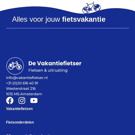
Alles voor jouw
fietsvakantie
Azië
Afrika
Amerika
Europa
info@vakantiefietser.nl
+31 (0)20 616 40 91
Help mij bij
het
Westerstraat 216
kiezen
van een fiets
1015 MS Amsterdam
Maak een afspraak
Vakantiefietsen
Fietsonderdelen
Over ons