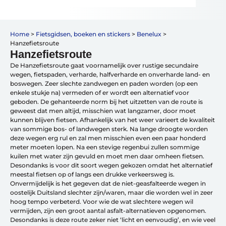
Home
>
Fietsgidsen, boeken en stickers
>
Benelux
>
Vakantiefietsen
Hanzefietsroute
Intakelijst voor een vakantiefiets
Hanzefietsroute
Keuzehulp: Hoe kies je een vakantiefiets
Keuzehulp: Elektrische fiets
De Hanzefietsroute gaat voornamelijk over rustige secundaire
wegen, fietspaden, verharde, halfverharde en onverharde land- en
Merken
boswegen. Zeer slechte zandwegen en paden worden (op een
Fietsverzekering Afsluiten
enkele stukje na) vermeden of er wordt een alternatief voor
geboden. De gehanteerde norm bij het uitzetten van de route is
geweest dat men altijd, misschien wat langzamer, door moet
kunnen blijven fietsen. Afhankelijk van het weer varieert de kwaliteit
van sommige bos- of landwegen sterk. Na lange droogte worden
deze wegen erg rul en zal men misschien even een paar honderd
meter moeten lopen. Na een stevige regenbui zullen sommige
kuilen met water zijn gevuld en moet men daar omheen fietsen.
Help mij bij
het
Desondanks is voor dit soort wegen gekozen omdat het alternatief
kiezen
van een fiets
meestal fietsen op of langs een drukke verkeersweg is.
Maak een afspraak
Onvermijdelijk is het gegeven dat de niet-geasfalteerde wegen in
oostelijk Duitsland slechter zijn/waren, maar die worden wel in zeer
hoog tempo verbeterd. Voor wie de wat slechtere wegen wil
vermijden, zijn een groot aantal asfalt-alternatieven opgenomen.
Desondanks is deze route zeker niet ‘licht en eenvoudig’, en wie veel