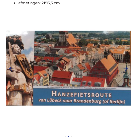
afmetingen: 21*13,5 cm
Alles voor de fietsvakantie
Paklijst
Bikepacking
Fiets in vliegtuig vervoeren
Navigatie en USB opladers
Cursussen en lezingen
Webshop