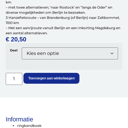
km
Meer fietsonderdelen en accessoires
– met twee alternatieven; ‘naar Rostock’ en “langs de Oder” en
Onderhoud en Reparatie
diverse mogelijkheden om Berlijn te bezoeken.
3 Hanzefietsroute – van Brandenburg (of Berlijn) naar Zaltbommel,
1100 km
– Met een aanrijroute vanuit Berlijn en een Inkorting Magdeburg en
een aantal alternatieven.
€
20,50
Help mij bij
het
Deel
kiezen
van een fiets
Maak een afspraak
Toevoegen aan winkelwagen
Over ons
Contact
De winkel
Blog
Informatie
ringbandboek