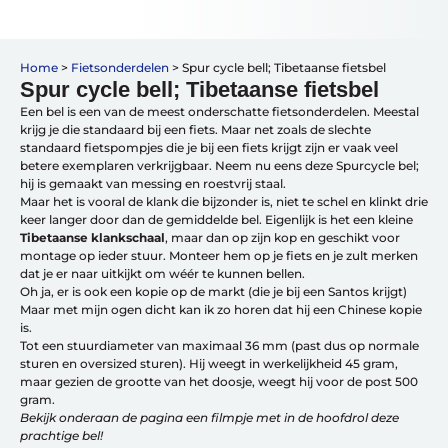
Home
>
Fietsonderdelen
>
Spur cycle bell; Tibetaanse fietsbel
Spur cycle bell; Tibetaanse fietsbel
Vakantiefietsen
Een bel is een van de meest onderschatte fietsonderdelen. Meestal
Intakelijst voor een vakantiefiets
krijg je die standaard bij een fiets. Maar net zoals de slechte
Keuzehulp: Hoe kies je een vakantiefiets
standaard fietspompjes die je bij een fiets krijgt zijn er vaak veel
Keuzehulp: Elektrische fiets
betere exemplaren verkrijgbaar. Neem nu eens deze Spurcycle bel;
Merken
hij is gemaakt van messing en roestvrij staal.
Fietsverzekering Afsluiten
Maar het is vooral de klank die bijzonder is, niet te schel en klinkt drie
keer langer door dan de gemiddelde bel. Eigenlijk is het een kleine
Tibetaanse klankschaal
, maar dan op zijn kop en geschikt voor
montage op ieder stuur. Monteer hem op je fiets en je zult merken
dat je er naar uitkijkt om wéér te kunnen bellen.
Oh ja, er is ook een kopie op de markt (die je bij een Santos krijgt)
Maar met mijn ogen dicht kan ik zo horen dat hij een Chinese kopie
is.
Help mij bij
het
Tot een stuurdiameter van maximaal 36 mm (past dus op normale
kiezen
van een fiets
sturen en oversized sturen). Hij weegt in werkelijkheid 45 gram,
maar gezien de grootte van het doosje, weegt hij voor de post 500
Maak een afspraak
gram.
Bekijk onderaan de pagina een filmpje met in de hoofdrol deze
prachtige bel!