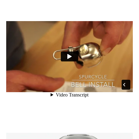
Azië
Afrika
Amerika
Europa
Help mij bij
het
kiezen
van een fiets
Maak een afspraak