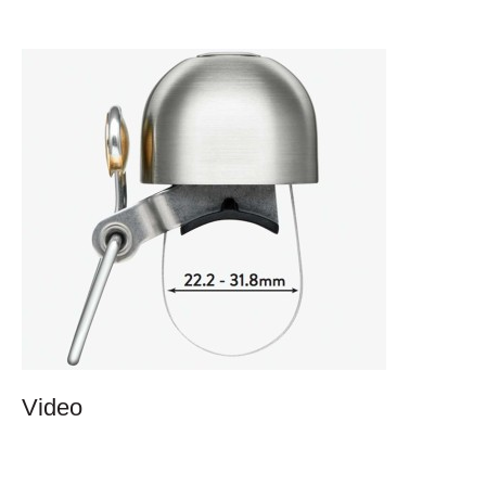
Help mij bij
het
kiezen
van een fiets
Maak een afspraak
Over ons
Contact
De winkel
Blog
Video