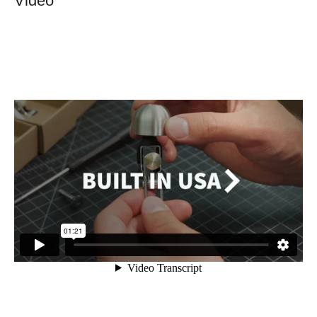
Video
Alles voor de fietsvakantie
Paklijst
Bikepacking
Fiets in vliegtuig vervoeren
Navigatie en USB opladers
Cursussen en lezingen
Webshop