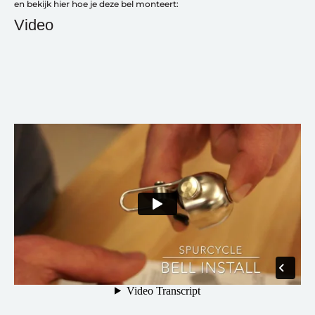
en bekijk hier hoe je deze bel monteert:
Video
Over ons
Contact
De winkel
Blog
Fietsonderdelen
Fietsbanden
Sturen
Zadels