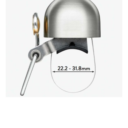
Over ons
Contact
De winkel
Blog
Contact
Gelukkige Klanten
Tel: 020-616 4091
Mail: info@vakantiefietser.nl