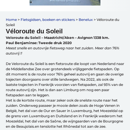
Vakantiefietsen
Home
>
Fietsgidsen, boeken en stickers
>
Benelux
>
Véloroute du
Intakelijst voor een vakantiefiets
Soleil
Keuzehulp: Hoe kies je een vakantiefiets
Véloroute du Soleil
Keuzehulp: Elektrische fiets
Veloroute du Soleil – Maastricht/Aken – Avignon 1338 km.
Merken
Paul Benjaminse: Tweede druk 2020
Fietsverzekering Afsluiten
Meest snelle en autovrije fietsweg naar het zuiden. Meer dan 76%
autovrij !!
De Veloroute du Soleil is een fietsroute die loopt van Nederland naar
de Middellandse Zee over grotendeels vrijliggende fietspaden. Op
dit moment is de route voor 76% geheel autovrij en gaan de overige
trajecten doorgaans over stille landwegen. Na 2022, als ook de
laatste trajecten in Frankrijk voorzien van fietspaden, zal 93% van de
Help mij bij
het
route autovrij zijn. Het is dan aan Limburg om nog een paar
kiezen
van een fiets
fietspaden aan te leggen.
Maak een afspraak
Het is de kortste route, maar zeker ook de snelste route naar het
zuiden. Onderweg passeer je mooie delen zoals de Hoge Venen in
België, het dal van de Our en Sauer in Luxemburg, het Moezeldal op
de grens van Luxemburg en Duitsland en in Frankrijk wederom het
Moezeldal, het dal van de Saône, de wijngaarden van de Bourgogne
en de Beaujolais.en tenslotte het Rhônedal tot aan de zee.