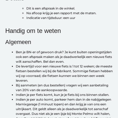
Over ons
Contact
Dit is een afspraak in de winkel.
De winkel
Na afloop krijg je een rapport met de maten.
Blog
Indicatie van tijdsduur: een uur
Handig om te weten
Algemeen
Ben je BN-er of gewoon druk? Je kunt buiten openingstijden
ook een afspraak maken als je daadwerkelijk een nieuwe fiets
wilt aanschaffen. Bel dan even.
De levertijd voor een nieuwe fiets is 1 tot 12 weken; de meeste
fietsen bestellen wij bij de fabrikant. Sommige fietsen hebben
wij op voorraad; die fietsen kunnen we binnen een week
leveren.
Bij aanmeten (en dus bestellen) vragen wij een aanbetaling
van 20% van de aankoopwaarde.
Fietsonderdelen
Indien je per fiets komt, kun je je fiets bij ons binnen stallen.
Fietsbanden
Indien je per auto komt, parkeer hem dan in de nabijgelegen
Sturen
Marnixgarage (1 minuut lopen) en dan krijg je van ons een
Zadels
uitrijkaart. Dit geldt alleen als je daadwerkelijk tot aanschaf
Kleding
overgaat. Dus niet als je een ijsje bij Monte Pelmo wilt halen,
Meer fietsonderdelen en accessoires