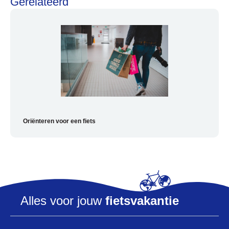
Gerelateerd
Alles voor de fietsvakantie
Paklijst
Oriënteren voor een fiets
Bikepacking
Fiets in vliegtuig vervoeren
Navigatie en USB opladers
Cursussen en lezingen
Webshop
Alles voor jouw
fietsvakantie